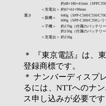
約48×186×41mm（SPPC3
＜充電台＞
約67×61×99mm
重さ
640g（SPP-C500/C550/C
＜親機＞
600g（SPP-C300/C350シ
＜子機＞
約170g（付属のバッテリー含む
約150g（付属のバッテリー含
＜充電台＞
約150g
＊ 『東京電話』は、東
登録商標です。
＊ ナンバーディスプ
るには、NTTへのナ
ス申し込みが必要です