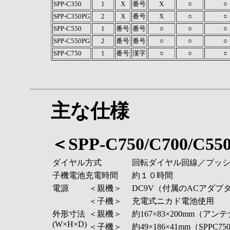
SPP-C350
1
X
番号
X
○
○
SPP-C350PG
2
X
番号
X
○
○
SPP-C550
1
番号
番号
○
○
○
SPP-C550PG
2
番号
番号
○
○
○
SPP-C750
1
番号
漢字
○
○
○
主な仕様
＜SPP-C750/C700/C5
ダイヤル方式
回転ダイヤル回線／プッ
子機電池充電時間
約１０時間
電源
＜親機＞
DC9V（付属のACアダプ
＜子機＞
充電式ニカド電池使用
外形寸法
＜親機＞
約167×83×200mm（ア
(W×H×D)
＜子機＞
約49×186×41mm（SPPC75