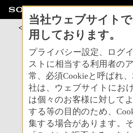
当社ウェブサイトでは
<報道資料>
用しております。
プライバシー設定、ログ
ストに相当する利用者のアク
新商品
常、必須Cookieと呼ば
社は、ウェブサイトにお
家庭用電話に着信メロディ自作
は個々のお客様に対して
音声と文字で電話相手を知らせ
する等の目的のため、Coo
DDIに加え東京電話対応モデル
集する場合があります。それ