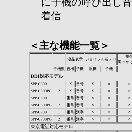
に子機の呼び出し
着信
＜主な機能一覧＞
携
液晶表示
ジョイフル着メロ
追っか
子機数
親機
子機
親機
子機
DDI対応モデル
SPP-C300
1
X
番号
X
○
○
SPP-C300PG
2
X
番号
X
○
○
SPP-C500
1
番号
番号
○
○
○
SPP-C500PG
2
番号
番号
○
○
○
SPP-C700
1
番号
漢字
○
○
○
SPP-C700PG
2
番号
漢字
○
○
○
東京電話対応モデル