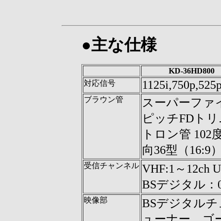
●主な仕様
KD-36HD800
1125i,750p,525p
対応信号
ブラウン管
スーパーファ
ピッチFDトリ
トロン管 102
向36型（16:9
受信チャンネル
VHF:1～12ch 
BSデジタル：00
映像部
BSデジタル
ューナー、ゴ