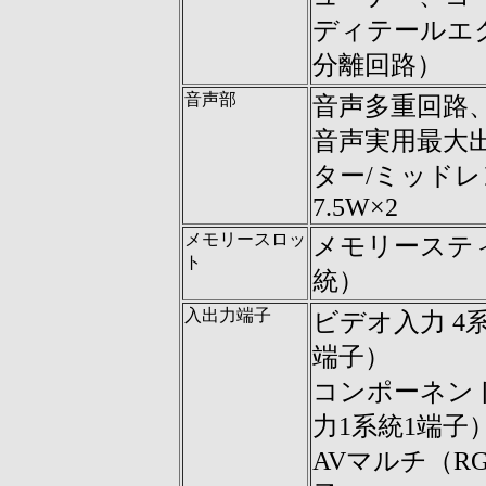
ディテールエ
分離回路）
音声部
音声多重回路
音声実用最大出
ター/ミッドレ
7.5W×2
メモリースロッ
メモリーステ
ト
統）
入出力端子
ビデオ入力 4
端子）
コンポーネント
力1系統1端子
AVマルチ（R