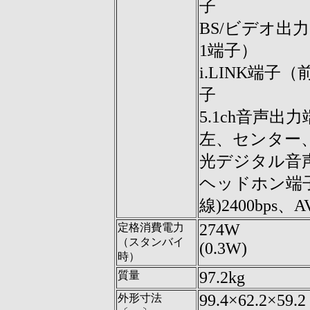
子
BS/ビデオ出力
1端子）
i.LINK端
子
5.1ch音声出
左、センター
光デジタル音声
ヘッドホン端
線)2400bp
274W
定格消費電力
（スタンバイ
(0.3W)
時）
97.2kg
質量
99.4×62.2×59.2
外形寸法