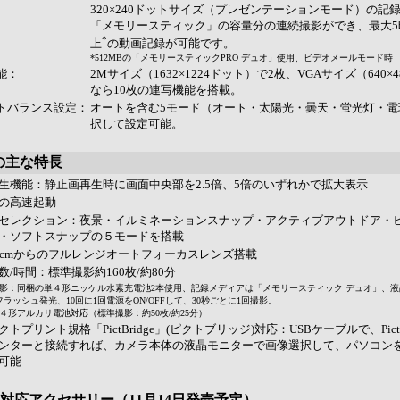
320×240ドットサイズ（プレゼンテーションモード）の記
「メモリースティック」の容量分の連続撮影ができ、最大5
*
上
の動画記録が可能です。
*512MBの「メモリースティックPRO デュオ」使用、ビデオメールモード時
機能：
2Mサイズ（1632×1224ドット）で2枚、VGAサイズ（640×
なら10枚の連写機能を搭載。
イトバランス設定：
オートを含む5モード（オート・太陽光・曇天・蛍光灯・電
択して設定可能。
他の主な特長
生機能：静止画再生時に画面中央部を2.5倍、5倍のいずれかで拡大表示
の高速起動
セレクション：夜景・イルミネーションスナップ・アクティブアウトドア・
・ソフトスナップの５モードを搭載
0cmからのフルレンジオートフォーカスレンズ搭載
数/時間：標準撮影約160枚/約80分
影：同梱の単４形ニッケル水素充電池2本使用、記録メディアは「メモリースティック デュオ」、液
フラッシュ発光、10回に1回電源をON/OFFして、30秒ごとに1回撮影。
４形アルカリ電池対応（標準撮影：約50枚/約25分）
トプリント規格「PictBridge」(ピクトブリッジ)対応：USBケーブルで、PictB
ンターと接続すれば、カメラ本体の液晶モニターで画像選択して、パソコン
可能
対応アクセサリー（11月14日発売予定）