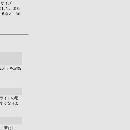
Mサイズ
りました。また
なるなど、撮
ュオ」を記録
す
ライトの透
すくなりま
え、新たに