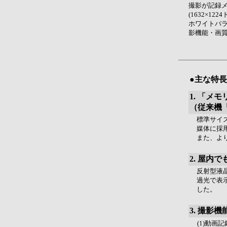
撮影が記録
(1632×1
ホワイトバラ
影機能・画
●主な特長
1. 「メ
（従来機「
標準サイ
媒体に採
また、よ
2. 屋
反射型液
過光で表
した。
3. 撮影
(1)動画