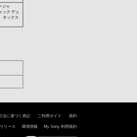
ージャ
ィック デュ
ド、ネックス
）
引法に基づく表記
ご利用ガイド
規約
リリース
環境情報
My Sony 利用規約