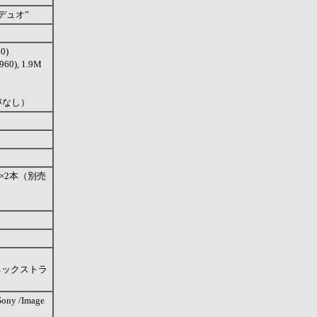
デュオ”
0)
0), 1.9M
声なし）
×2本（別売
ネックストラ
ony /
Image