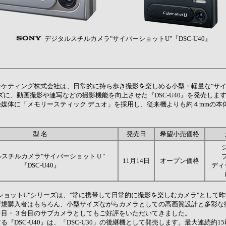
デジタルスチルカメラ"サイバーショットU"『DSC-U40』
ーケティング株式会社は、日常的に持ち歩き撮影を楽しめる小型・軽量な"サ
ズに、動画撮影や連写などの撮影機能を向上させた『DSC-U40』を発売しま
媒体に「メモリースティック デュオ」を採用し、従来機よりも約４mmの本
。
型 名
発売日
希望小売価格
スチルカメラ"サイバーショットＵ"
11月14日
オープン価格
『DSC-U40』
ディ
ョットU"シリーズは、"常に携帯して日常的に撮影を楽しむカメラ"として
新規購入者はもちろん、小型サイズながらカメラとしての高画質設計と多彩な
台目・３台目のサブカメラとしてもご好評をいただいてきました。
『DSC-U40』は、「DSC-U30」の後継機として発売します。最大連続約1