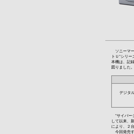
ソニーマ
トＵ"シリー
本機は、記録
図りました
デジタル
"サイバーシ
して以来、
により、２
今回発売する