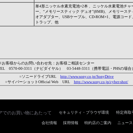
単4形ニッケル水素充電池×2本 、ニッケル水素電池チャ
ー、“メモリースティック デュオ”(8MB)、メモリーステ
オアダプター、USBケーブル、CD-ROM×1、電源コー
トラップ、他
※お客様からのお問い合わせ先：お客様ご相談センター
TEL
0570-00-3311（ナビダイヤル） 03-5448-3311（携帯電話・PHSの場合
■
ソニードライブURL
http://www.sony.co.jp/SonyDrive
■
サイバーショットOfficial Web URL
http://www.sony.co.jp/cyber-shot/
アでのお買い物にあたって
セキュリティ・ブラウザ環境
特定商取
会社情報
採用情報
特約店のご案内
ニュース