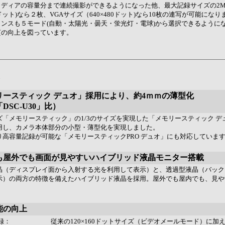
メディアの容量分まで連続撮影ができるようになった他、最大記録サイズの2
224ドット)なら２枚、VGAサイズ（640×480ドット)なら10枚の連写が可能にな
ンスも５モード(自動・太陽光・曇天・蛍光灯・電球)から選択できるように
質の向上を図っています。
モリースティック デュオ」採用により、約4ｍｍの薄型化
DSC-U30」比）
ズ「メモリースティック」の1/3のサイズを実現した「メモリースティック デ
用し、カメラ本体部分の小型・薄型化を実現しました。
り高容量記録が可能な「メモリースティックPRO デュオ」にも対応していま
内でも屋外でも画面が見やすいハイブリッド液晶モニター搭載
晶（ディスプレイ面から入射する光を利用して表示）と、透過型液晶（バック
示）の両方の特徴を備えたハイブリッド液晶を採用。屋外でも屋内でも、見や
機能の向上
記録：
従来の120×160ドットサイズ（ビデオメールモード）に加