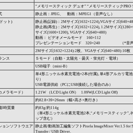
“メモリースティック デュオ” “メモリースティックPRO 
式
静止画：JPEG、 動画：MPEG1（音声なし）
ドット)
静止画(記録)：2Mサイズ(1632×1224),VGAサイズ(640×48
静止画(再生)：2Mサイズ(1632×1224), 1.2Mサイズ(1280×96
サイズ(1600×1200), VGAサイズ(640×480)
動画： ビデオメールモード 160×112
プレゼンテーションモード 320×240 （*音
2Mサイズ(1632×1224):2枚、VGAサイズ(640×480):10枚
ランス
５モード（自動・太陽光・曇天・蛍光灯・電球）
USB端子（mini-B）
単4形ニッケル水素充電池×2本(付属), 単4形アルカリ電池
り）
USB電源供給（PCにUSB接続した場合のみ）
カメラモード）
1.21W （LCD Light ON） 1.09W(LCD Light Off)
約82.8×39×26mm（幅×高さ×奥行き）
撮影時質量
約83g/約114g
（単4形ニッケル水素充電池2本,“メモリースティック”,
ップ含む）
ションソフトウエア
静止画/動画加工編集ソフトPixela ImageMixer Ver.1.5 for S
Transfer / USB Driver、