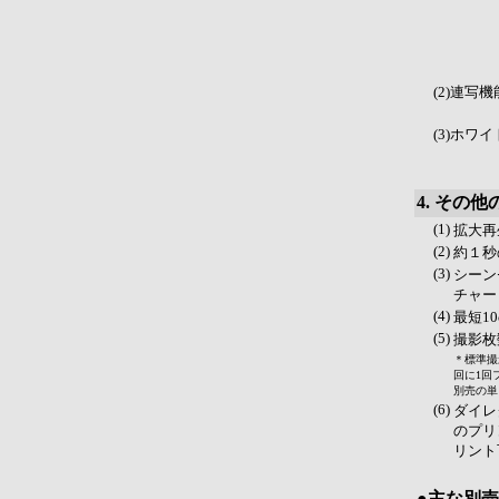
(2)連写
(3)ホワ
4. その
(1)
拡大再
(2)
約１秒
(3)
シーン
チャー
(4)
最短1
(5)
撮影枚
＊標準撮
回に1回
別売の単
(6)
ダイレク
のプリ
リント
●主な別売