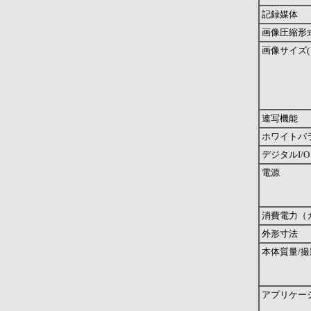
記録媒体
画像圧縮形
画像サイズ(
連写機能
ホワイトバ
デジタルI/O
電源
消費電力（
外形寸法
本体質量/
アプリケー