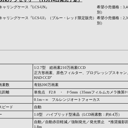
キャリングケース『LCS-UN』
希望小売価格：3,4
別）
キャリングケース『LCS-UJ』（ブルー・レッド限定販売）
希望小売価格：2,3
別）
1/2.7型 総画素210万画素CCD
正方形画素、原色フィルター、プログレッシブスキャン、“S
HAD CCD”
画素数
有効200万画素
点距離
単焦点 F2.8 ・ f=5mm（35mmフィルムカメラ換算f=
0.1m～∞ フルレンジオートフォーカス
スピード
自動
ー
1.0型 ハイブリッド型液晶（LCD画素数：約6.4万）
自動／自動赤目軽減／強制発光／発光禁止 *推奨撮影距離
1.8m