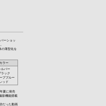
イバーショッ
す。
体の薄型化を
カラー
シルバー
ブラック
ープブルー
レッド
昨年夏に発売
撮影機能搭載
5秒だった動画