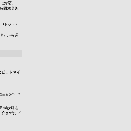
録に対応。
時間30分以
480ドット）
球）から選
ビビッドネイ
晶画面をON、2
ridge対応
を介さずにプ