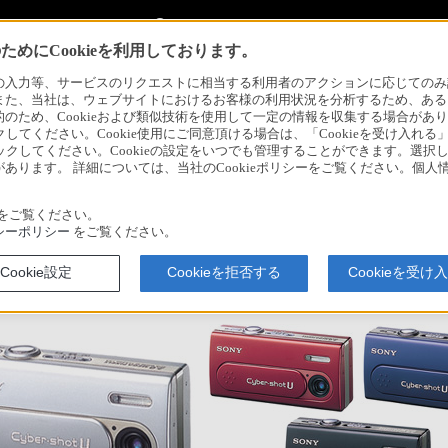
My Sonyに新規登録
サインイン
サインインするともっと便利に
めにCookieを利用しております。
プレ
力等、サービスのリクエストに相当する利用者のアクションに応じてのみ設定され
また、当社は、ウェブサイトにおけるお客様の利用状況を分析するため、ある
ため、Cookieおよび類似技術を使用して一定の情報を収集する場合がありま
クしてください。Cookie使用にご同意頂ける場合は、「Cookieを受け入れる
リックしてください。Cookieの設定をいつでも管理することができます。選択し
あります。 詳細については、当社のCookieポリシーをご覧ください。個
をご覧ください。
シーポリシー
をご覧ください。
より薄型になって、連続動画撮影など撮影機能が向上した
Cookie設定
Cookieを拒否する
Cookieを受け
"サイバーショットＵ" 発売