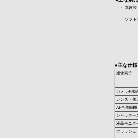
・ 本皮製
・ ソフト
●主な仕様
撮像素子
カメラ有効
レンズ・焦
AF合焦範囲
シャッター
液晶モニタ
フラッシュ