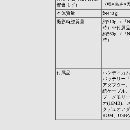
（幅×高さ×
部含まず）
本体質量
約440ｇ
撮影時総質量
約510g （『
時）※付属
約560g （『N
時）
付属品
ハンディカ
バッテリー『N
アダプター、
続ケーブル
プ、メモリー
オ(16MB)
クデュオアダ
ROM、US