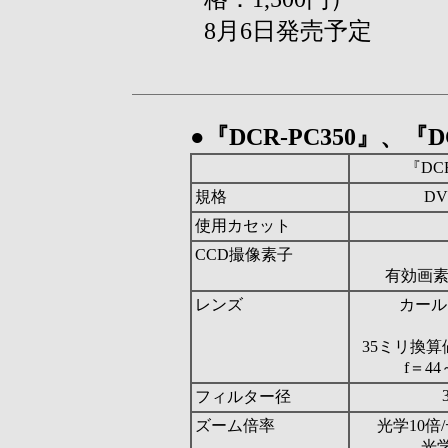
8月6日発売予定
●『DCR-PC350』、『
『DCR
規格
D
使用カセット
CCD撮像素子
有効画素
レンズ
カール
35ミリ換算
f＝4
フィルター径
ズーム倍率
光学10倍
光