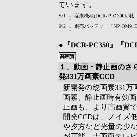
ています。
※1
従来機種(DCR-ＰＣ300K)比
：
※2
別売バッテリー『NP-QM91
：
●『DCR-PC350』『D
高画質
１、動画・静止画のさ
発331万画素CCD
新開発の総画素331万
画素、静止画時有効画
止画も、より高画質
開発CCDは、ノイズ
や夕方など光量の少
が可能。大画面テレ