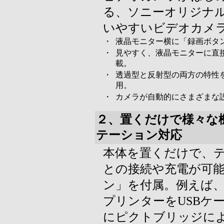
る、ソニーオリジナ
いやすいビデオカメ
・
液晶モニター横に「録画ボタ
・
見やすく、液晶モニターに直
載。
・
透過型と反射型の両方の特性
用。
・
カメラが自動的にさまざまな
２、置くだけで様々な
テーション対応
本体を置くだけで、
との接続や充電が可
ン」を付属。例えば
プリンターをUSBケ
にピクトブリッジに