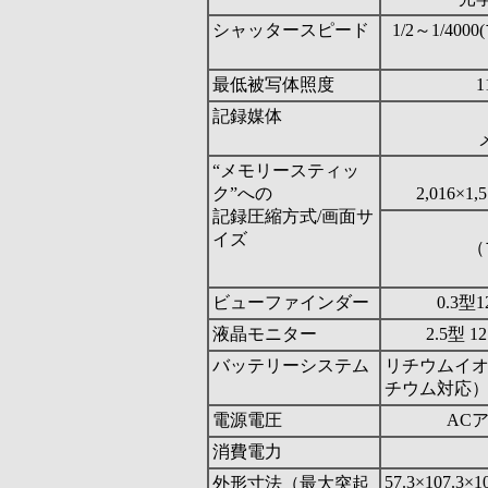
シャッタースピード
1/2～1/4
最低被写体照度
記録媒体
“メモリースティッ
ク”への
2,016×1
記録圧縮方式/画面サ
イズ
（
ビューファインダー
0.3
液晶モニター
2.5型
バッテリーシステム
リチウムイ
チウム対応）
電源電圧
AC
消費電力
57.3×107.3×1
外形寸法（最大突起