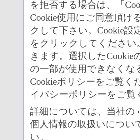
を拒否する場合は、「Co
Cookie使用にご同意頂
クして下さい。Cookie
をクリックしてください。
きます。選択したCook
デジタルビデオカメラレコーダ
の一部が使用できなくな
Cookieポリシーをご
ソニーマーケティング
イバシーポリシーをご覧
画素331万画素CCD（
画時有効画素305万画素
詳細については、当社の
とコンパクトボディを
個人情報の取扱いについ
オカメラレコーダー『DC
い。
す。併せて、長時間撮