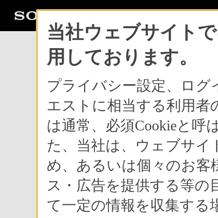
当社ウェブサイトでは
用しております。
<報道資料>
プライバシー設定、ログ
エストに相当する利用者の
新商品
は通常、必須Cookie
動画・静止画が高画質で
た、当社は、ウェブサイ
コンパクトボ
め、あるいは個々のお客
ハンディカム『DC
ス・広告を提供する等の目
て一定の情報を収集する場