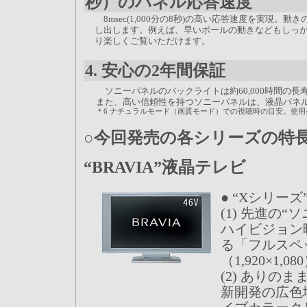
秒）のパネル応答速度
8msec(1,000分の8秒)の高い応答速度を実現。
し出します。例えば、早いボールの動きなどもしっか
り楽しくご覧いただけます。
4. 安心の2年間保証
ソニーパネルのバックライトは約60,000時間の長
また、高い信頼性を持つソニーパネルは、液晶パネ
＊6
ナチュラルモード（画質モード）での視聴時の目安。使用
○今回発売の各シリーズの特
“BRAVIA”液晶テレビ
● “Xシリーズ
(1) 先進の
ハイビジョン
る「フルスペ
（1,920×1,
(2) ありの
新開発の広色