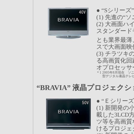
● “Sシリーズ
(1) 先進の
(2) 大画面
スタンダードモ
とも業界最薄
スで大画面映
(3) チラツ
る高画質化回
オプロセッサ
＊1
2005年8月現在 
型デジタル液晶テレ
“BRAVIA” 液晶プロジェク
● “Ｅシリーズ
(1) 新開発
載した3LC
ツ等を高画質
けるプロジェ