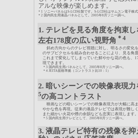
アルな映像が楽しめます。
＊1
ソニーパネルはS-LCD社製です。S-LCD社はサムスン電子
＊2
国内民生用液晶パネルとして。2005年8月ソニー調べ。
1. テレビを見る角度を拘束
＊4
左右178度の広い視野角
斜め方向からのテレビ視聴に対し、明るさの変化を
のサブピクセルを組み合わせることにより、見る角
これまで変化してしまっていた鮮やかな花の色も、1
現できます。
＊3
国内民生用パネルとして、2005年8月ソニー調べ。
＊4
JEITA規格準拠（コントラスト比10：1）
2. 暗いシーンでの映像表現力
5
の高コントラスト
映画などの暗いシーンでの映像表現力が大幅に高ま
やかな色を再現。従来の液晶テレビでは表現が難しく
また細かい火花や煙の余韻なども忠実に表現します
＊5
国内民生用テレビとして、2005年8月ソニー調べ。
3. 液晶テレビ特有の残像を抑えた