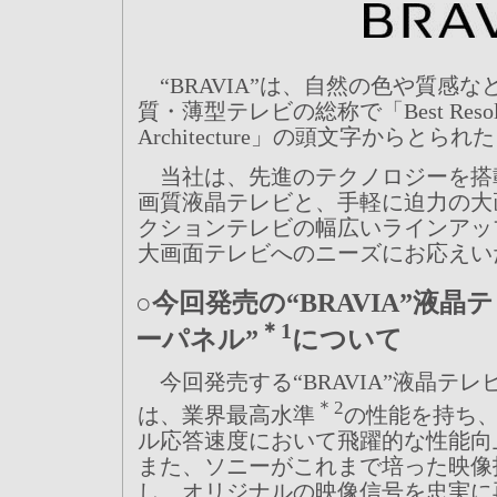
“BRAVIA”は、自然の色や質感
質・薄型テレビの総称で「Best Resolution A
Architecture」の頭文字からとら
当社は、先進のテクノロジーを搭載し
画質液晶テレビと、手軽に迫力の大
クションテレビの幅広いラインアッ
大画面テレビへのニーズにお応えい
○今回発売の“BRAVIA”液
＊1
ーパネル”
について
今回発売する“BRAVIA”液晶テ
＊2
は、業界最高水準
の性能を持ち
ル応答速度において飛躍的な性能向
また、ソニーがこれまで培った映像
し、オリジナルの映像信号を忠実に