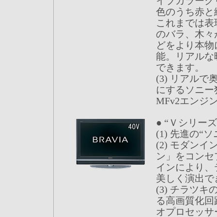
イブカラーク
色のうち赤と
これまでは表
のバラ、木々
どをより本物
能。リアルな
できます。
(3) リアル
にするソニー
MFv2エンジ
● “Ｖシリーズ
(1) 先進の
(2) モダン
ン」をコンセ
インにより、
美しく演出で
(3) チラツ
る高画質化回
オプロセッサ