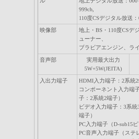
ル
地上デジタル放送：000～9
999ch,
110度CSデジタル放送：00
映像部
地上・BS・110度CS
ューナー、
ブラビアエンジン、ラ
音声部
実用最大出力
5W+5W(JEITA)
入出力端子
HDMI入力端子：2系統
コンポーネント入力端子
子：2系統2端子）
ビデオ入力端子：3系統3
端子）
PC入力端子（D-sub1
PC音声入力端子（ステ