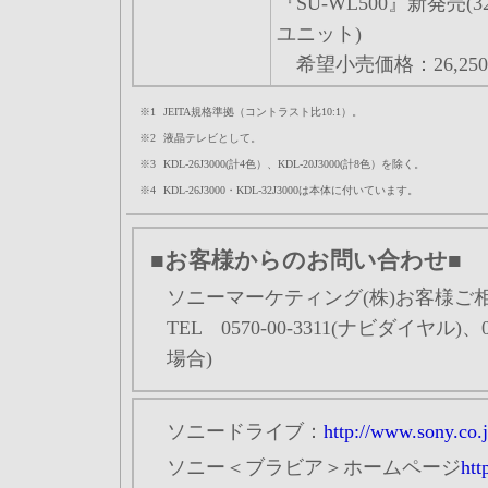
『SU-WL500』新発売(32
ユニット)
希望小売価格：26,250
※1
JEITA規格準拠（コントラスト比10:1）。
※2
液晶テレビとして。
※3
KDL-26J3000(計4色）、KDL-20J3000(計8色）を除く。
※4
KDL-26J3000・KDL-32J3000は本体に付いています。
■お客様からのお問い合わせ■
ソニーマーケティング(株)お客様
TEL 0570-00-3311(ナビダイヤル)、
場合)
ソニードライブ：
http://www.sony.co.
ソニー＜ブラビア＞ホームページ
htt