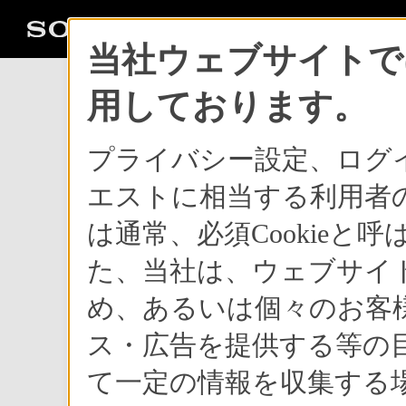
当社ウェブサイトでは
用しております。
プライバシー設定、ログ
新商品
エストに相当する利用者の
は通常、必須Cookie
最大合計8色のカラーバリエ
た、当社は、ウェブサイ
た
め、あるいは個々のお客
「マイ ブラビア 
ス・広告を提供する等の目
～32/26/20J3000シリ
て一定の情報を収集する場