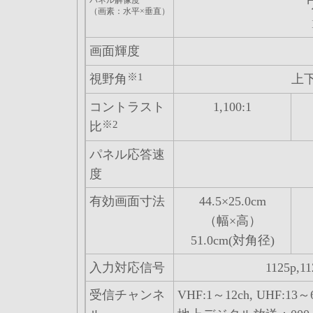
パネル解像度
（画素：水平×垂直）
画面輝度
※1
視野角
上下
コントラスト
1,100:1
※2
比
パネル応答速
度
有効画面寸法
44.5×25.0cm
（幅×高）
51.0cm(対角径)
入力対応信号
1125p,11
受信チャンネ
VHF:1～12ch, UHF:13～