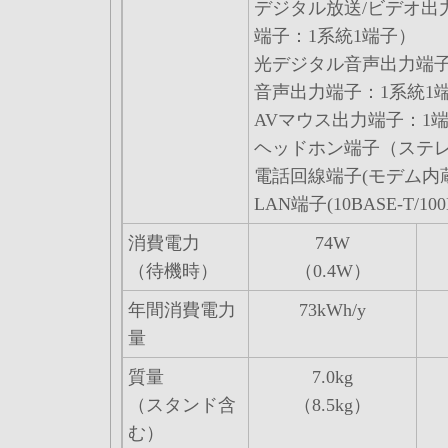
デジタル放送/ビデオ出
端子：1系統1端子）
光デジタル音声出力端子（
音声出力端子：1系統1
AVマウス出力端子：1
ヘッドホン端子（ステレ
電話回線端子(モデム内蔵)
LAN端子(10BASE-T/10
消費電力
74W
（待機時）
（0.4W）
年間消費電力
73kWh/y
量
質量
7.0kg
（スタンド含
（8.5kg）
む）