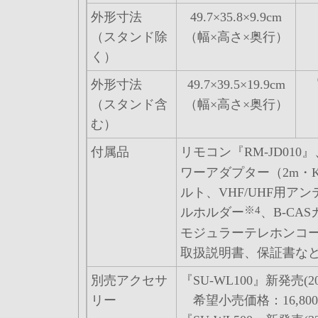
外形寸法
49.7×35.8×9.9cm
（スタンド除
（幅×高さ×奥行）
く）
外形寸法
49.7×39.5×19.9cm
（スタンド含
（幅×高さ×奥行）
む）
付属品
リモコン『RM-JD010
ワーアダプター（2m・KD
ルト、VHF/UHF用アン
※4
ルホルダー
、B-CA
モジュラーテレホンコー
取扱説明書、保証書な
別売アクセサ
『SU-WL100』新発売(
リー
希望小売価格：16,800