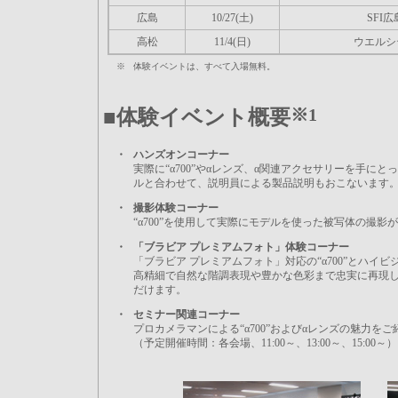
広島
10/27(土)
SFI
高松
11/4(日)
ウエルシ
※
体験イベントは、すべて入場無料。
■体験イベント概要
※1
・
ハンズオンコーナー
実際に“α700”やαレンズ、α関連アクセサリーを手に
ルと合わせて、説明員による製品説明もおこないます
・
撮影体験コーナー
“α700”を使用して実際にモデルを使った被写体の撮影
・
「ブラビア プレミアムフォト」体験コーナー
「ブラビア プレミアムフォト」対応の“α700”とハ
高精細で自然な階調表現や豊かな色彩まで忠実に再現
だけます。
・
セミナー関連コーナー
プロカメラマンによる“α700”およびαレンズの魅力を
（予定開催時間：各会場、11:00～、13:00～、15:00～）