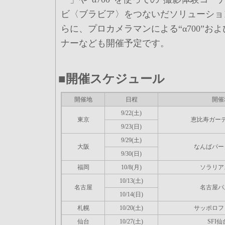
ビ〈ブラビア〉をつないだソリューショ
らに、プロカメラマンによる“α700”お
ナーなども開催予定です。
■開催スケジュール
開催地
日程
開催
9/22(土)
東京
恵比寿ガー
9/23(日)
9/29(土)
大阪
なんばパー
9/30(日)
福岡
10/8(月)
ソラリア
10/13(土)
名古屋
名古屋パ
10/14(日)
札幌
10/20(土)
サッポロフ
仙台
10/27(土)
SFI