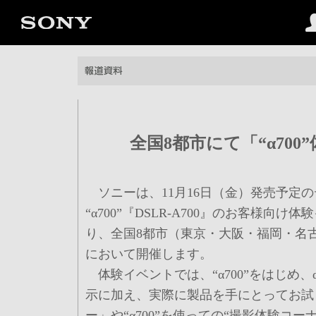
全国8都市にて「“α70
ソニーは、11月16日（金）発売予定
“α700”『DSLR-A700』のお客様向け
り、全国8都市（東京・大阪・福岡・名
において開催します。
体験イベントでは、“α700”をはじめ
示に加え、実際に製品を手にとってお試
ー」や“α700”を使っての“撮影体験コーナ