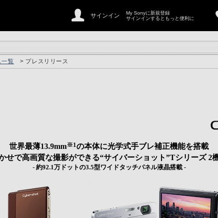
My Sonyに新規登録
サインイン
サインインするともっと便利に
ス一覧
> プレスリリース
※1
世界最薄13.9mm
の本体に光学式手ブレ補正機能を搭載
かせで高画質な撮影ができる“サイバーショット”Tシリーズ 2
- 約92.1万ドットの3.5型ワイドタッチパネル液晶搭載 -