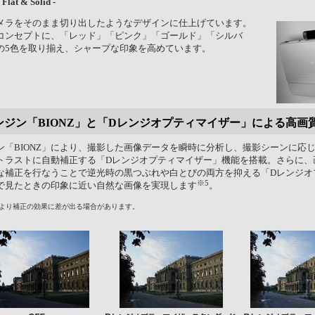
lat & Solid -
メラをそのまま切り出したようなデザインに仕上げています。
olid”をコンセプトに、「レッド」「ピンク」「ゴールド」「シルバ
の5色を取り揃え、シャープな印象を高めています。
ンジン「BIONZ」と「Dレンジオプティマイザー」による高画
ン「BIONZ」により、撮影した画像データを瞬時に分析し、撮影シーンに応
トラストに自動補正する「Dレンジオプティマイザー」機能を搭載。さらに、
な補正を行なうことで逆光時の黒つぶれや白とびの両方を抑える「Dレンジオ
※5
で見たときの印象に近い自然な画像を実現します
。
より補正の効果に差が出る場合があります。