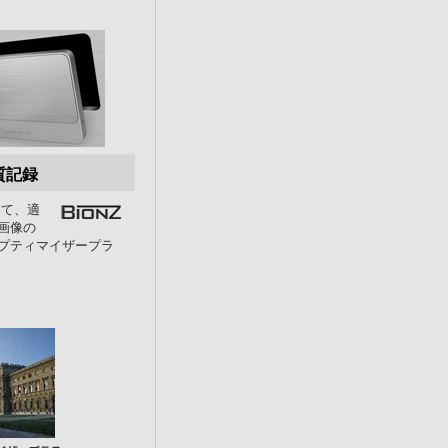
質記録
じて、適
画像の
プティマイザープラ