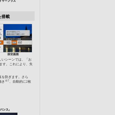
を搭載
しいシーンでは、「お
ます。これにより、失
真を防ぎます。さら
※7
働き
、自動的に2枚