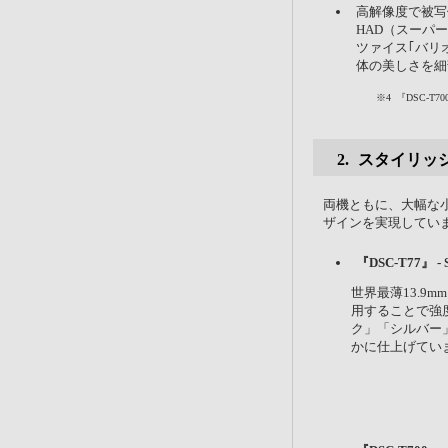
高解像度で被写体
HAD（スーパ
ツァイス｢バリ
体の美しさを細
※4
『DSC-T
スタイリッ
両機ともに、大幅な
ザインを実現してい
『DSC-T77』 - Sl
世界最薄13.9mm
用することで強度を
ク」「シルバー
かに仕上げてい