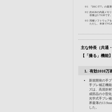
※1
『DSC-T77』の
※2
約4GBの内蔵メモ
容量は3.71GBです
※3
同梱ソフトウェアを
ただし、本体でVGA
主な特長（共通
【「撮る」機能
有効1010
新規開発の手ブ
手ブレ補正機能
ズは、高屈折材
成部品の小型化
光学式手ブレ補
界最薄の13.9m
した。