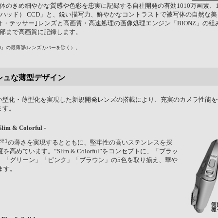
のきめ細やかな質感や色彩を忠実に記録する自社開発の有効1010万画素、1/2.
ーハッド） CCD」と、鋭い描写力、鮮やかなコントラストで被写体の自然な
オ・テッサー｣レンズと高画質・高速処理の画像処理エンジン「BIONZ」の
部まで高画質に記録します。
700』の最薄部(レンズカバーを除く）。
シュな薄型デザイン
小型化・薄型化を実現した新規開発レンズの搭載により、充実のカメラ性能を
ます。
im & Colorful -
※1
の薄さを実現するとともに、堅牢性の高いステンレスを採
高めています。“Slim & Colorful”をコンセプトに、「ブラッ
」「グリーン」「ピンク」「ブラウン」の5色を取り揃え、華や
ます。