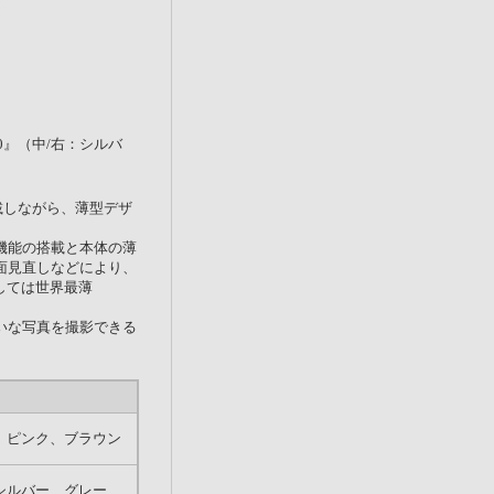
00』（中/右：シルバ
搭載しながら、薄型デザ
機能の搭載と本体の薄
面見直しなどにより、
しては世界最薄
いな写真を撮影できる
、ピンク、ブラウン
シルバー、グレー