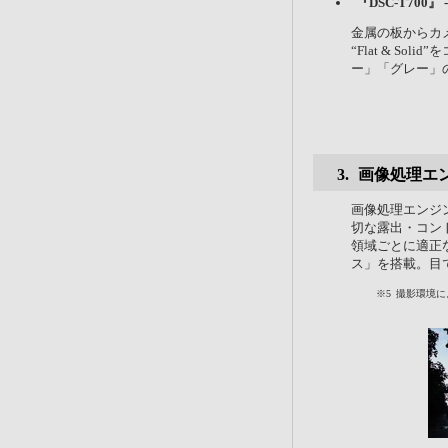
『DSC-T700』 - F
金属の板からカ
“Flat & S
ー」「グレー」
画像処理エ
画像処理エンジ
切な露出・コン
領域ごとに適正
ス」を搭載。目
※5
撮影環境に