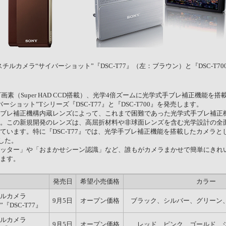
チルカメラ“サイバーショット”『DSC-T77』（左：ブラウン）と『DSC-T7
万画素（Super HAD CCD搭載）、光学4倍ズームに光学式手ブレ補正機能を
ーショット”Tシリーズ『DSC-T77』と『DSC-T700』を発売します。
ブレ補正機構内蔵レンズによって、これまで困難であった光学式手ブレ補正
。この新規開発のレンズは、高屈折材料や非球面レンズを含む光学設計の全
ています。特に『DSC-T77』では、光学手ブレ補正機能を搭載したカメラと
した。
ッター」や「おまかせシーン認識」など、誰もがカメラまかせで簡単にきれ
ます。
名
発売日
希望小売価格
カラー
ルカメラ
9月5日
オープン価格
ブラック、シルバー、グリーン
『DSC-T77』
ルカメラ
9月5日
オープン価格
レッド、ピンク、ゴールド、