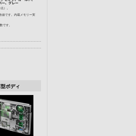
時点）。
だ数値です。内蔵メモリー実
枚数です。
薄型ボディ