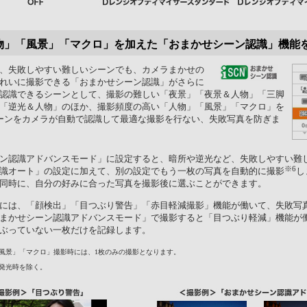
物」「風景」「マクロ」を加えた「おまかせシーン認識」機能
、失敗しやすい難しいシーンでも、カメラまかせの
れいに撮影できる「おまかせシーン認識」がさらに
認識できるシーンとして、撮影の難しい「夜景」「夜景＆人物」「三脚
「逆光＆人物」のほか、撮影頻度の高い「人物」「風景」「マクロ」を
ーンをカメラが自動で認識して最適な撮影を行ない、失敗写真を防ぎま
ン認識アドバンスモード」に設定すると、暗所や逆光など、失敗しやすい難
※6
識オート」の設定に加えて、別の設定でもう一枚の写真を自動的に撮影
し
同時に、自分の好みに合った写真を撮影後に選ぶことができます。
には、「顔検出」「目つぶり警告」「赤目軽減撮影」機能が働いて、失敗写
まかせシーン認識アドバンスモード」で撮影すると「目つぶり軽減」機能が
ぶっていない一枚だけを記録します。
風景」「マクロ」撮影時には、1枚のみの撮影となります。
発光時を除く。