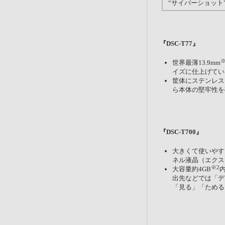
“サイバーショット”『
『DSC-T77』
※
世界最薄13.9mm
イズに仕上げてい
筐体にステンレス
ら本体の堅牢性を
『DSC-T700』
大きくて使いやすい
ネル液晶（エクス
※2
大容量約4GB
出先などでは「デ
「見る」「ためる