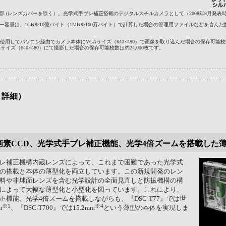
最薄部 (レンズカバーを除く）。光学式手ブレ補正搭載のデジタルスチルカメラとして（2008年8月発表
リー容量は、1GBを10億バイト（1MBを100万バイト）で計算した場合の管理用ファイルなどを含ん
。
使用してパソコン経由でカメラ本体にVGAサイズ（640×480）で画像を取り込んだ場合の保存可能
サイズ（640×480）にて撮影した場合の保存可能枚数は約24,000枚です。
・詳細）
】
万画素CCD、光学式手ブレ補正機能、光学4倍ズームを搭載した
レ補正機構内蔵レンズによって、これまで困難であった光学式
の搭載と本体の薄型化を両立しています。この新規開発のレン
料や非球面レンズを含む光学設計の全面見直しと防振機構の構
によって大幅な薄型化と小型化を図っています。これにより、
正機能、光学4倍ズームを搭載しながらも、『DSC-T77』では世
※1
※4
m
、『DSC-T700』では15.2mm
という薄型の本体を実現しま