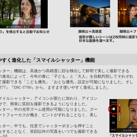
やすく進化した「スマイルシャッター」機能
ッター」機能は、高速かつ高精度に顔を検出して鮮明で美しく撮影できる
の進化によって、今年の春に「子ども」と「大人」を自動判別してそれぞれ
て撮影できる「こども優先」「おとな優先」設定が可能になりました。そし
-T77』『DSC-T700』から、ますます使いやすく進化しました。
マイルシャッター」アイコンが新たに加わり、アイコン
けで、簡単に笑顔を撮影できるようになりました。
ッター」中の光学ズーム使用が可能になりました。ズー
ートフォーカスが働き、ピントがずれることなく、美し
。
ッター」中でも、任意でシャッターボタンを押すこと
をすることなく、笑顔以外の写真をいつでも撮影できる
※8
た
。