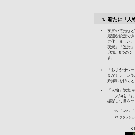
新たに「人
夜景や逆光など
最適な設定でき
進化しました。
夜景」「逆光」
追加。8つのシ
す。
「おまかせシー
まかせシーン認
敗撮影を防ぐと
「人物」認識時
に、人物を「お
撮影して目をつ
※6
「人物」「
※7
フラッシュ