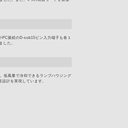
やPC接続のD-sub15ピン入力端子も各１
しました。
。低風量で冷却できるランプハウジング
音設計を実現しています。