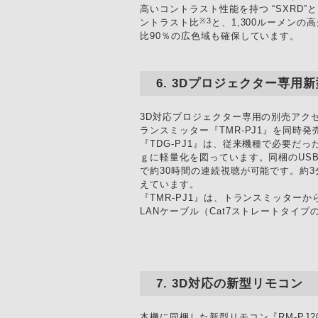
高いコントラスト性能を持つ “SXRD”
※3
ントラスト比
と、1,300ルーメン
比90％の広色域も確保しています。
3Dプロジェクター専用新
3D対応プロジェクター専用の別売アクセ
ランスミッター『TMR-PJ1』を同時発
『TDG-PJ1』は、従来機種で必要だ
ｇに軽量化を図っています。同梱のUS
で約30時間の連続視聴が可能です。約
えています。
『TMR-PJ1』は、トランスミッター
LANケーブル（Cat7ストレートタイ
3D対応の新型リモコン
本機に同梱した新型リモコン『RM-PJ