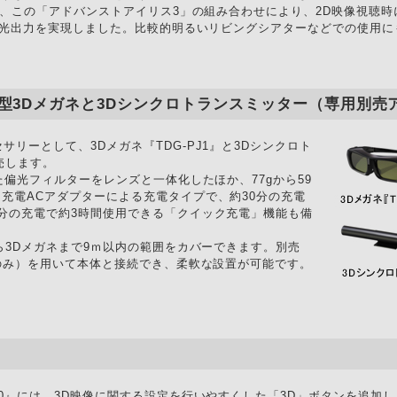
と、この「アドバンストアイリス3」の組み合わせにより、2D映像視聴時には
の高光出力を実現しました。比較的明るいリビングシアターなどでの使用に
型3Dメガネと3Dシンクロトランスミッター（専用別売
サリーとして、3Dメガネ『TDG-PJ1』と3Dシンクロト
売します。
った偏光フィルターをレンズと一体化したほか、77gから59
B充電ACアダプターによる充電タイプで、約30分の充電
3分の充電で約3時間使用できる「クイック充電」機能も備
から3Dメガネまで9ｍ以内の範囲をカバーできます。別売
プのみ）を用いて本体と接続でき、柔軟な設置が可能です。
20』には、3D映像に関する設定を行いやすくした「3D」ボタンを追加