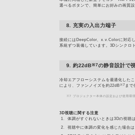
選べるボタンで、簡単にお好みの画質
充実の入出力端子
接続にはDeepColor、x.v.Col
系統ずつ装備しています。3Dシンクロトラ
※7
約22dB
の静音設計で
冷却エアフローシステムを最適化した
※7
により、ファンノイズを約22dB
まで
※7
プロジェクター本体の設定および使用環
3D視聴に関する注意
体調がすぐれないときは3Dの視聴
視聴中に体調の変化を感じた場合は