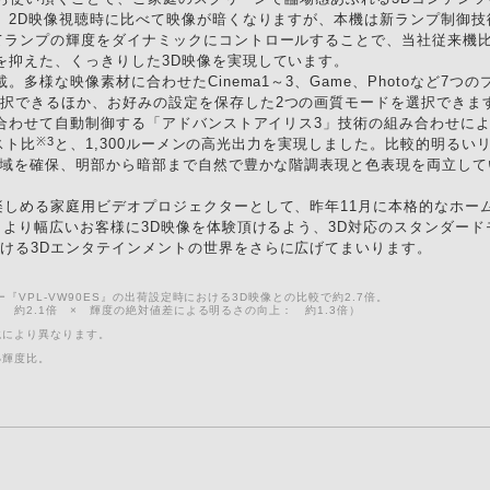
め、2D映像視聴時に比べて映像が暗くなりますが、本機は新ランプ制御
てランプの輝度をダイナミックにコントロールすることで、当社従来機比で
を抑えた、くっきりした3D映像を実現しています。
。多様な映像素材に合わせたCinema1～3、Game、Photoなど7つ
択できるほか、お好みの設定を保存した2つの画質モードを選択できま
像に合わせて自動制御する「アドバンストアイリス3」技術の組み合わせに
※3
スト比
と、1,300ルーメンの高光出力を実現しました。比較的明る
広色域を確保、明部から暗部まで自然で豊かな階調表現と色表現を両立して
楽しめる家庭用ビデオプロジェクターとして、昨年11月に本格的なホーム
、より幅広いお客様に3D映像を体験頂けるよう、3D対応のスタンダードモデ
ける3Dエンタテインメントの世界をさらに広げてまいります。
『VPL-VW90ES』の出荷設定時における3D映像との比較で約2.7倍。
 約2.1倍 × 輝度の絶対値差による明るさの向上： 約1.3倍）
境により異なります。
小輝度比。