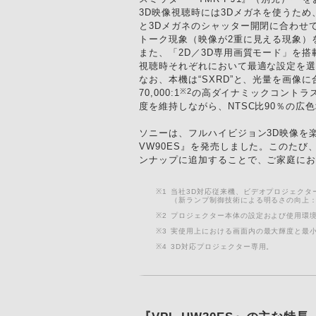
3D映像視聴時には3Dメガネを使うた
と3Dメガネのシャッター開閉に合わせ
トーク現象（映像が2重に見える現象）
また、「2D／3D専用画質モード」を搭載
視聴時それぞれにおいて最適な設定を選
なお、本機は“SXRD”と、光量を画
※2
70,000:1
の高ダイナミックコントラ
度を維持しながら、NTSC比90％の
ソニーは、フルハイビジョン3D映像を
VW90ES』を発売しました。このたび
ンナップに追加することで、ご家庭にお
※1
当社3D対応従来機、ビデオプロジェクター
（新ランプ制御技術による明るさの向上：
※2
プロジェクター本体の設定および使用環
※3
実使用上における画面内の最大輝度と最
※4
3D対応プロジェクター専用。