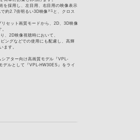
技術を採用し、左目用、右目用の映像表示
※1
約2.7倍明るい3D映像
と、クロス
のプリセット画質モードから、2D、3D映像
す。
より、2D映像視聴時において、
いリビングなどでの使用にも配慮し、高輝
います。
シアター向け高画質モデル『VPL-
ルとして『VPL-HW30ES』をライ