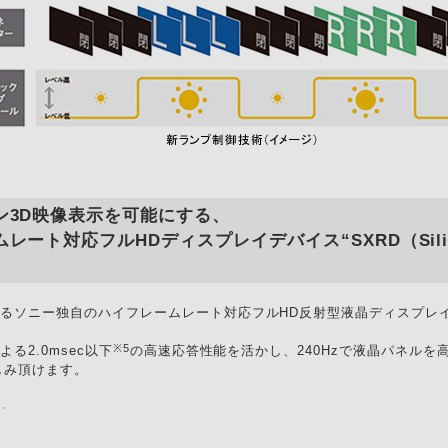
ン3D映像表示を可能にする、
対応フルHDディスプレイデバイス“SXRD（Silicon X-t
るソニー独自のハイフレームレート対応フルHD反射型液晶ディスプレイデ
※5
る2.0msec以下
の高速応答性能を活かし、240Hzで液晶パネル
しみ頂けます。
て。