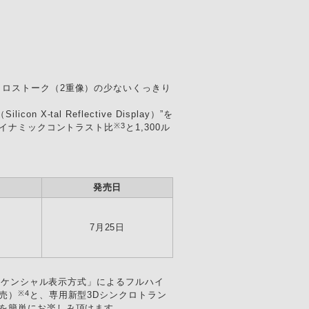
クロストーク（2重像）の少ないくっきり
al Reflective Display）”を
※3
イナミックコントラスト比
と1,300ル
発売日
7月25日
ムシーケンシャル表示方式」によるフルハイ
※4
売）
と、専用新型3Dシンクロトラン
ツを簡単にお楽しみ頂けます。