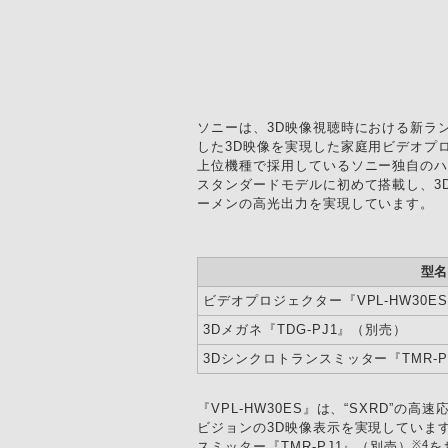
ソニーは、3D映像視聴時における新ラン
した3D映像を実現した家庭用ビデオプ
上位機種で採用しているソニー独自のハイフレーム
スタンダードモデルに初めて搭載し、3D映
ーメンの高光出力を実現しています。
型
ビデオプロジェクター『VPL-HW30E
3Dメガネ
『TDG-PJ1』（別売）
3Dシンクロトランスミッター『TMR-
『VPL-HW30ES』は、“SXRD”
ビジョンの3D映像表示を実現しています
※4
スミッター『TMR-PJ1』（別売）
を