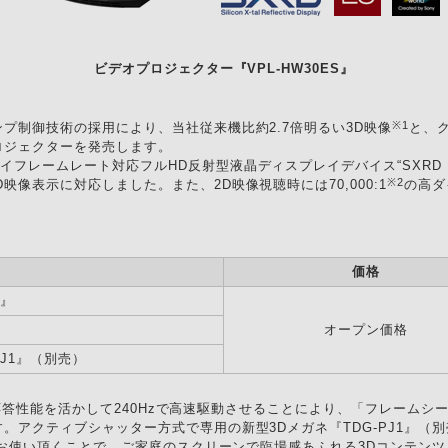
ビデオプロジェクター『VPL-HW30ES』
※1
プ制御技術の採用により、当社従来機比約2.7倍明るい3D映像
と、
ロジェクターを発売します。
レート対応フルHD反射型液晶ディスプレイデバイス“SXRD（Silicon X-t
※2
像表示に対応しました。また、2D映像視聴時には70,000:1
の高ダ
名
価格
S』
オープン価格
PJ1』（別売）
の高速応答性能を活かして240Hzで高速駆動させることにより、「フレー
。アクティブシャッター方式で専用の新型3Dメガネ『TDG-PJ1』（別
お使い頂くことで、ご家庭のスクリーンで臨場感あふれる3Dコンテン