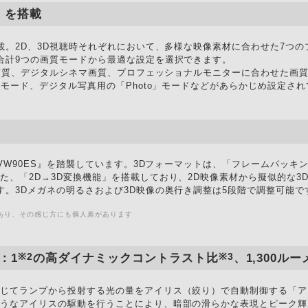
」を搭載
搭載。2D、3D視聴時それぞれにおいて、多様な映像素材に合わせた7つ
合計9つの画質モードから最適な設定を選択できます。
画質、デジタルシネマ画質、プロフェッショナルモニターに合わせた画質）、遅
」モード、デジタル写真用の「Photo」モードなどがあらかじめ設定さ
-VW90ES』を踏襲しています。3Dフォーマットは、「フレームパッ
た、「2D→3D変換機能」を搭載しており、2D映像素材から擬似的な3
す。3Dメガネの明るさおよび3D映像の奥行き調整は5段階で調整可能で
あり、その感じ方にも個人差があります
※2
※3
：1
の高ダイナミックコントラスト比
、1,300
じてランプから投射する光の量をアイリス（絞り）で自動制御する「ア
ようなアイリスの駆動を行うことにより、暗部の滑らかな表現とピーク輝