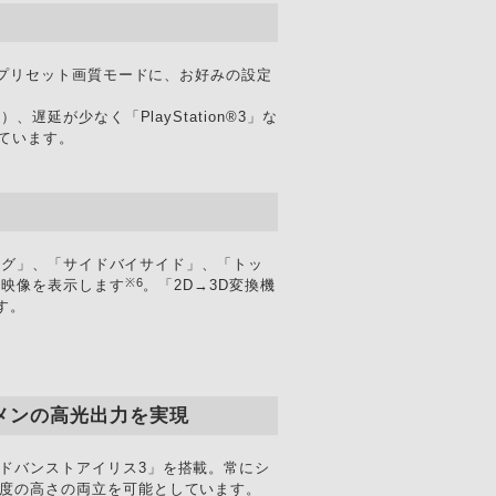
のプリセット画質モードに、お好みの設定
延が少なく「PlayStation®3」な
れています。
キング」、「サイドバイサイド」、「トッ
※6
D映像を表示します
。「2D→3D変換機
す。
ルーメンの高光出力を実現
ドバンストアイリス3」を搭載。常にシ
度の高さの両立を可能としています。