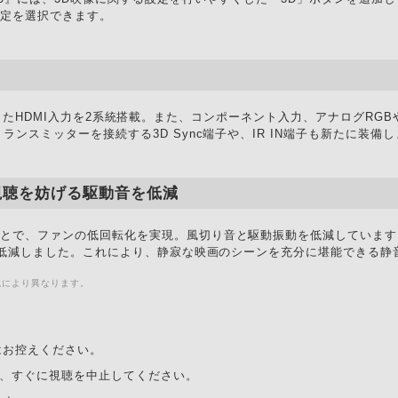
設定を選択できます。
orに対応したHDMI入力を2系統搭載。また、コンポーネント入力、アナログRGB
ンスミッターを接続する3D Sync端子や、IR IN端子も新たに装備
視聴を妨げる駆動音を低減
ことで、ファンの低回転化を実現。風切り音と駆動振動を低減しています
低減しました。これにより、静寂な映画のシーンを充分に堪能できる静
境により異なります。
はお控えください。
、すぐに視聴を中止してください。