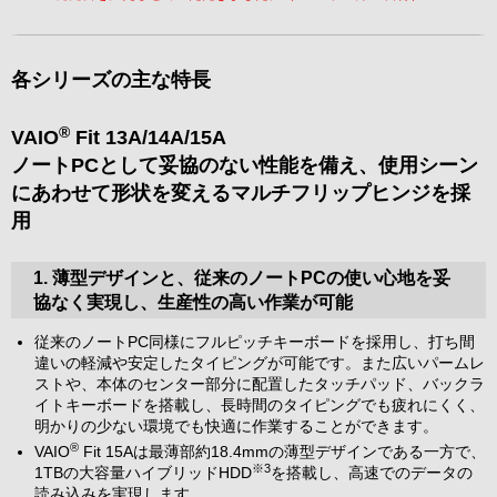
各シリーズの主な特長
®
VAIO
Fit 13A/14A/15A
ノートPCとして妥協のない性能を備え、使用シーン
にあわせて形状を変えるマルチフリップヒンジを採
用
1. 薄型デザインと、従来のノートPCの使い心地を妥
協なく実現し、生産性の高い作業が可能
従来のノートPC同様にフルピッチキーボードを採用し、打ち間
違いの軽減や安定したタイピングが可能です。また広いパームレ
ストや、本体のセンター部分に配置したタッチパッド、バックラ
イトキーボードを搭載し、長時間のタイピングでも疲れにくく、
明かりの少ない環境でも快適に作業することができます。
®
VAIO
Fit 15Aは最薄部約18.4mmの薄型デザインである一方で、
※3
1TBの大容量ハイブリッドHDD
を搭載し、高速でのデータの
読み込みを実現します。