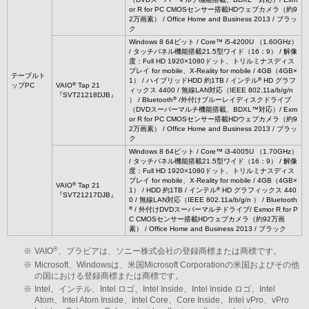
or R for PC CMOSセンサー搭載HDウェブカメラ（約9
2万画素） / Office Home and Business 2013 / ブラッ
ク
Windows 8 64ビット / Core™ i5-4200U （1.60GHz）
/ タッチパネル機能搭載21.5型ワイド（16：9） / 解像
度：Full HD 1920×1080ドット、トリルミナスディス
プレイ for mobile、X-Reality for mobile / 4GB（4GB×
テーブルト
®
1） / ハイブリッドHDD 約1TB / インテル
HD グラフ
®
ップPC
VAIO
Tap 21
ィックス 4400 / 無線LAN対応（IEEE 802.11a/b/g/n
『SVT21218DJB』
®
） / Bluetooth
/外付けブルーレイディスクドライブ
（DVDスーパーマルチ機能搭載、BDXL™対応）/ Exm
or R for PC CMOSセンサー搭載HDウェブカメラ（約9
2万画素） / Office Home and Business 2013 / ブラッ
ク
Windows 8 64ビット / Core™ i3-4005U （1.70GHz）
/ タッチパネル機能搭載21.5型ワイド（16：9） / 解像
度：Full HD 1920×1080ドット、トリルミナスディス
プレイ for mobile、X-Reality for mobile / 4GB（4GB×
®
VAIO
Tap 21
®
1） / HDD 約1TB / インテル
HD グラフィックス 440
『SVT21217DJB』
0 / 無線LAN対応（IEEE 802.11a/b/g/n ） / Bluetooth
®
/ 外付けDVDスーパーマルチドライブ/ Exmor R for P
C CMOSセンサー搭載HDウェブカメラ（約92万画
素） / Office Home and Business 2013 / ブラック
®
※
VAIO
、ブラビアは、ソニー株式会社の登録商標または商標です。
※
Microsoft、Windowsは、米国Microsoft Corporationの米国およびその他
の国における登録商標または商標です。
※
Intel、インテル、Intel ロゴ、Intel Inside、Intel Inside ロゴ、Intel
Atom、Intel Atom Inside、Intel Core、Core Inside、Intel vPro、vPro