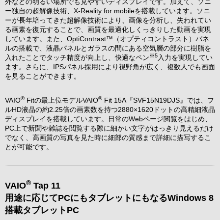
外などの明るい場所でも見やすいディスプレイです。加えて、ソニ
ー独自の超解像技術、X-Reality for mobileを搭載しています。ソニ
ーが長年培ってきた超解像技術により、画像を分析し、失われてい
る画素を復元することで、画質を最適化しくっきりした動画を実現
しています。また、OptiContrast™（オプティコントラスト）パネ
ルの搭載で、液晶パネルとガラスの間にある空気層の部分に樹脂を
※5
入れたことでタッチ精度が向上し、快適なペン
入力を実現してい
ます。さらに、IPSパネル採用により視野角が広く、複数人でも画面
を見ることができます。
®
®
VAIO
Fitの最上位モデルVAIO
Fit 15A『SVF15N19DJS』では、フ
ルHD液晶の約2.25倍の画素数を持つ2880×1620ドットの高精細液晶
ディスプレイを搭載しています。日常のWebページ閲覧をはじめ、
PC上で新聞や雑誌を閲覧する際に細かい文字がはっきり見えるだけ
でなく、高画質の写真を見た時に細部の質感まで詳細に描写するこ
とが可能です。
®
VAIO
Tap 11
用途に応じてPCにもタブレットにもなるWindows 8
搭載タブレットPC