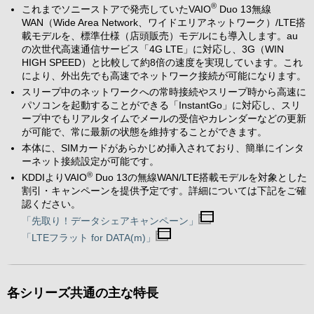
®
これまでソニーストアで発売していたVAIO
Duo 13無線
WAN（Wide Area Network、ワイドエリアネットワーク）/LTE搭
載モデルを、標準仕様（店頭販売）モデルにも導入します。au
の次世代高速通信サービス「4G LTE」に対応し、3G（WIN
HIGH SPEED）と比較して約8倍の速度を実現しています。これ
により、外出先でも高速でネットワーク接続が可能になります。
スリープ中のネットワークへの常時接続やスリープ時から高速に
パソコンを起動することができる「InstantGo」に対応し、スリ
ープ中でもリアルタイムでメールの受信やカレンダーなどの更新
が可能で、常に最新の状態を維持することができます。
本体に、SIMカードがあらかじめ挿入されており、簡単にインタ
ーネット接続設定が可能です。
®
KDDIよりVAIO
Duo 13の無線WAN/LTE搭載モデルを対象とした
割引・キャンペーンを提供予定です。詳細については下記をご確
認ください。
「先取り！データシェアキャンペーン」
「LTEフラット for DATA(m)」
各シリーズ共通の主な特長