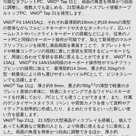
®
可能なタブレットPC、VAIO
Tap 11と、画面の角度を簡単かつ自由
に調整し、複数人でも楽しめる、21型液晶ディスプレイ搭載テーブ
®
ルトップPC、VAIO
Tap 21を発売します。
®
VAIO
Fit 14A/15Aは、それぞれ最薄部約18mmと約18.4mmの薄型
の筐体ながらフルピッチキーボードや大きなタッチパッド、広いパ
ームレストやバックライトキーボードの搭載などにより、従来のノ
ートPCと同様のキーボード操作が可能です。加えて新発想のマルチ
フリップヒンジを採用し液晶画面を裏返すことで、タブレットモー
ドや映像コンテンツの視聴に適した形状を実現するビューモードな
®
ど、用途に合わせて形状を容易に変えることができます。VAIO
Fit
®
13Aは、VAIO
Fit 14A/15A同様のキーボード操作性やマルチフリッ
プヒンジの採用に加えて、最薄部約14.3mm、重さ約1.31kgの小
型・軽量化により持ち運びやすいモバイルPCとして、ビジネスシー
ンでも活躍します。
®
※1
VAIO
Tap 11は、厚さ約9.9mm、重さ約780g
の薄型で軽量のタ
ブレット形状の本体に、快適にタイピングできるワイヤレスキーボ
ードを付属しており、PCとしても使うことができます。また、付属
のデジタイザースタイラス（ペン）や背面カメラを使って資料やア
イディアを効率的に作成したり、まとめたりするといった新しい使
い方を提案します。
®
VAIO
Tap 21は、21.5型の大型液晶ディスプレイを搭載し、個人で
あっても家族など複数の人とも、より快適に使えるように進化しま
した。画面の角度を簡単かつ自由に調整できるほか、厚さ約