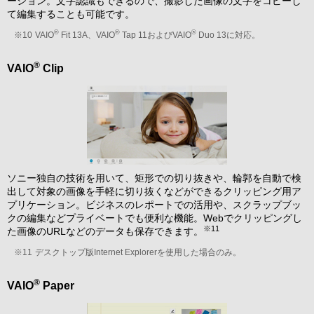
ーション。文字認識もできるので、撮影した画像の文字をコピーし
て編集することも可能です。
®
®
®
※10
VAIO
Fit 13A、VAIO
Tap 11およびVAIO
Duo 13に対応。
®
VAIO
Clip
ソニー独自の技術を用いて、矩形での切り抜きや、輪郭を自動で検
出して対象の画像を手軽に切り抜くなどができるクリッピング用ア
プリケーション。ビジネスのレポートでの活用や、スクラップブッ
クの編集などプライベートでも便利な機能。Webでクリッピングし
※11
た画像のURLなどのデータも保存できます。
※11
デスクトップ版Internet Explorerを使用した場合のみ。
®
VAIO
Paper