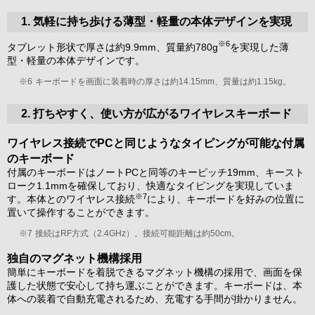
1. 気軽に持ち歩ける薄型・軽量の本体デザインを実現
※6
タブレット形状で厚さは約9.9mm、質量約780g
を実現した薄
型・軽量の本体デザインです。
※6
キーボードを画面に装着時の厚さは約14.15mm、質量は約1.15kg。
2. 打ちやすく、使い方が広がるワイヤレスキーボード
ワイヤレス接続でPCと同じようなタイピングが可能な付属
のキーボード
付属のキーボードはノートPCと同等のキーピッチ19mm、キースト
ローク1.1mmを確保しており、快適なタイピングを実現していま
※7
す。本体とのワイヤレス接続
により、キーボードを好みの位置に
置いて操作することができます。
※7
接続はRF方式（2.4GHz）。接続可能距離は約50cm。
独自のマグネット機構採用
簡単にキーボードを着脱できるマグネット機構の採用で、画面を保
護した状態で安心して持ち運ぶことができます。キーボードは、本
体への装着で自動充電されるため、充電する手間が掛かりません。