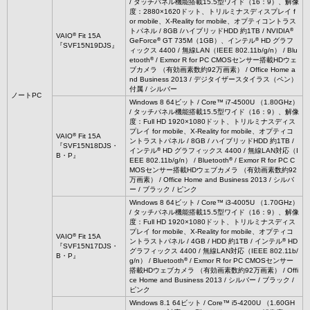
/ タッチパネル機能搭載15.5型ワイド（16：9）、解像
度：2880×1620ドット、トリルミナスディスプレイ f
or mobile、X-Reality for mobile、オプティコントラス
®
トパネル / 8GB /ハイブリッドHDD 約1TB / NVIDIA
®
VAIO
Fit 15A
®
®
GeForce
GT 735M（1GB）、インテル
HD グラフ
『SVF15N19DJS』
ィックス 4400 / 無線LAN（IEEE 802.11b/g/n） / Blu
®
etooth
/ Exmor R for PC CMOSセンサー搭載HDウェ
ブカメラ （有効画素数約92万画素） / Office Home a
nd Business 2013 / デジタイザースタイラス（ペン）
付属 / シルバー
ノートPC
Windows 8 64ビット / Core™ i7-4500U （1.80GHz）
/ タッチパネル機能搭載15.5型ワイド（16：9）、解像
度：Full HD 1920×1080ドット、トリルミナスディス
プレイ for mobile、X-Reality for mobile、オプティコ
®
VAIO
Fit 15A
ントラストパネル / 8GB / ハイブリッドHDD 約1TB /
『SVF15N18DJS・
®
インテル
HD グラフィックス 4400 / 無線LAN対応（I
B・P』
®
EEE 802.11b/g/n） / Bluetooth
/ Exmor R for PC C
MOSセンサー搭載HDウェブカメラ （有効画素数約92
万画素） / Office Home and Business 2013 / シルバ
ー / ブラック / ピンク
Windows 8 64ビット / Core™ i3-4005U （1.70GHz）
/ タッチパネル機能搭載15.5型ワイド（16：9）、解像
度：Full HD 1920×1080ドット、トリルミナスディス
プレイ for mobile、X-Reality for mobile、オプティコ
®
VAIO
Fit 15A
®
ントラストパネル / 4GB / HDD 約1TB / インテル
HD
『SVF15N17DJS・
グラフィックス 4400 / 無線LAN対応（IEEE 802.11b/
B・P』
®
g/n） / Bluetooth
/ Exmor R for PC CMOSセンサー
搭載HDウェブカメラ （有効画素数約92万画素） / Offi
ce Home and Business 2013 / シルバー / ブラック /
ピンク
Windows 8.1 64ビット / Core™ i5-4200U （1.60GH