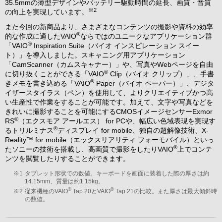
35.5mmの薄型デザインやバッテリー駆動時間の延長、画質・音質
※2
の向上を実現しています。
また今回の新商品より、さまざまなコンテンツの撮影や資料の効率
®
的な作成に適したVAIO
ならではのユニークなアプリケーション群
®
「VAIO
Inspiration Suite（バイオ インスピレーション スイー
ト）」を導入しました。スキャニング用アプリケーション
「CamScanner（カムスキャナー）」や、写真やWebページを自由
®
に切り抜くことができる「VAIO
Clip（バイオ クリップ）」、手書
®
きメモを書き込める「VAIO
Paper（バイオ ペーパー）」、デジタ
イザースタイラス（ペン）を使用して、よりクリエイティブかつ高
い生産性で作業をすることが可能です。加えて、文字や写真などを
きれいに撮影することを可能にするCMOSイメージセンサーExmor
®
RS
（エクスモア アールエス） for PCや、幅広い色域表現を実現す
®
るトリルミナス
ディスプレイ for mobile、独自の超解像技術、X-
Reality™ for mobile（エックスリアリティ フォーモバイル）といっ
®
たソニーの技術を搭載し、高画質で撮影をしたりVAIO
上でコンテ
ンツを閲覧したりすることができます。
※1
タブレット形状での数値。キーボードを画面に装着した際の厚さは約
14.15mm、質量は約1.15kg。
®
®
※2
従来機種のVAIO
Tap 20とVAIO
Tap 21の比較。また厚さは最大傾斜時
の数値。