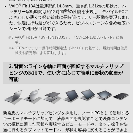
®
VAIO
Fit 13Aは最薄部約14.3mm、重さ約1.31kgの形状と、バ
※4
ッテリー駆動時間は約12時間
の性能を実現し、モバイルPCに
ふさわしい薄くて軽い筐体に長時間バッテリー駆動を実現しまし
た。快適に持ち運びができるため、ビジネスシーンを含め幅広い
シーンで利用が可能です。
®
※3
VAIO
Fit 15A『SVF15N19DJS』、『SVF15N18DJS・B・P』に搭
載。
※4
JEITAバッテリー動作時間測定法（Ver.1.0）に基づく。駆動時間は使用
状況や設定等により変動します。
2. 背面のラインを軸に画面が回転するマルチフリップ
ヒンジの採用で、使い方に応じて簡単に形状の変更が
可能
新発想のマルチフリップヒンジを採用し、ノートPCとして使用する
キーボードモードに加えて、液晶画面を裏返すことで映像コンテン
ツの視聴に適した形状を実現するビューモードや、タッチ操作を快
適に行えるタブレットモードへ、形状を容易に変えることができま