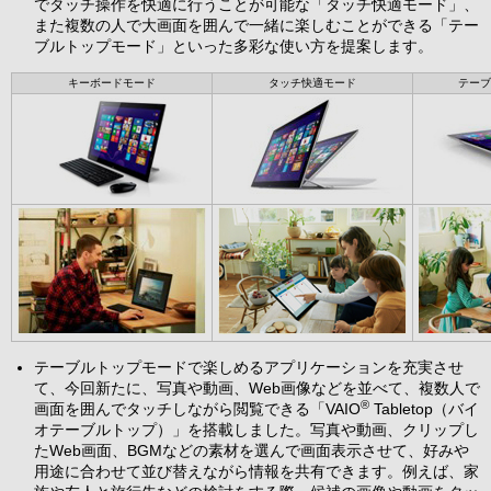
でタッチ操作を快適に行うことが可能な「タッチ快適モード」、
また複数の人で大画面を囲んで一緒に楽しむことができる「テー
ブルトップモード」といった多彩な使い方を提案します。
キーボードモード
タッチ快適モード
テーブ
テーブルトップモードで楽しめるアプリケーションを充実させ
て、今回新たに、写真や動画、Web画像などを並べて、複数人で
®
画面を囲んでタッチしながら閲覧できる「VAIO
Tabletop（バイ
オテーブルトップ）」を搭載しました。写真や動画、クリップし
たWeb画面、BGMなどの素材を選んで画面表示させて、好みや
用途に合わせて並び替えながら情報を共有できます。例えば、家