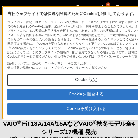
0
当社ウェブサイトでは快適な閲覧のためにCookieを利用しております。
プレスリリース一覧
>
プレスリリース
プライバシー設定、ログイン、フォームへの入力等、サービスのリクエストに相当する利用者
てのみ設定されるCookieは通常、必須Cookieと呼ばれ、利用を停止することができません。
ブサイトにおけるお客様の利用状況を分析するため、あるいは個々のお客様に対してよりカス
プレスリリース
ビス・広告を提供する等の目的のため、Cookieおよび類似技術を使用して一定の情報を収集
それらのCookieの受け入れを拒否する場合は、「Cookieを拒否する」をクリックしてください。
同意頂ける場合は、「Cookieを受け入れる」をクリックして下さい。Cookie設定をカスタマ
「Cookie設定」をクリックしてください。Cookieの設定をいつでも管理することができます。選
プレスリリース一覧に戻る
設定によっては、このウェブサイトの機能の一部が使用できなくなる場合があります。 詳細に
Cookieポリシーをご覧ください。個人情報の取扱いについては、プライバシーポリシーをご
2013年10月8日
詳細については、当社の
Cookieポリシー
をご覧ください。
2013年11月6日改訂
個人情報の取扱いについては、
プライバシーポリシー
をご覧ください。
2013年11月21日改訂
Cookie設定
新商品
Cookieを拒否する
ノートPCとして妥協のない性能を備え、使用シー
Cookieを受け入れる
ンにあわせて形状を変える
®
®
VAIO
Fit 13A/14A/15AなどVAIO
秋冬モデル全4
シリーズ17機種 発売
®