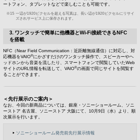
ートフォン、タブレットなどで楽しむことも可能です。
※15
一辺が1920ピクセルを超える写真は、長い辺が1920ピクセルにリサイ
ズされサービス上に保存されます。
3. ワンタッチで簡単に他機器とWi-Fi接続できるNFC
を搭載
NFC（Near Field Communication：近距離無線通信）に対応し、対
®
応機器をVAIO
にかざすだけのワンタッチ操作で、スピーカーやヘ
ッドホンから音楽を流したり、スマートフォンで閲覧していたWeb
®
サイトのURL情報を転送して、VAIO
の画面で同じサイトを閲覧す
ることができます。
＜先行展示のご案内＞
なお、今回の新商品については、銀座・ソニーショールーム、ソニ
ーストア 名古屋、ソニーストア 大阪にて、10月9日（水）より、順
次展示を行います。
ソニーショールーム発売前先行展示情報