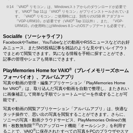
®
※14
「VAIO
リモコン」は、Windowsストアからのダウンロードが必要で
®
®
す。VAIO
Tap 11は「VAIO
リモコン」がプリインストールされていま
®
す。「VAIO
リモコン」ご使用時には、別売りのUSB IR アダプター
®
『VGP-URM10』が必要です（VAIO
Tap 11以外）。また、『VGP-
URM10』の使用時にはWindows 8.1へのOSアップデートも必要です。
Socialife（ソーシャライフ）
FacebookやTwitter、YouTubeなどの動画やRSSニュースなどのお好
みニュース、またSNS投稿記事を雑誌のような見やすいレイアウト
でまとめて閲覧できます。気になる情報を手軽に探すことができ、
記事の管理やシェアも簡単にできます。
®
PlayMemories Home for VAIO
（プレイメモリーズホーム
フォーバイオ）、アルバムアプリ
写真や動画の管理・編集アプリケーション「PlayMemories Home
®
for VAIO
」は、取り込んだ写真や動画を自動で整理し、またきれい
に画像補正して簡単な手順でショートムービーを作成することが可
能です。
写真や動画の閲覧アプリケーション「アルバムアプリ」は、快適な
タッチ操作で、思い出の写真を閲覧することができます。さらに、
ソニーの写真・動画クラウドサービス、PlayMemories Onlineの無
※15
料・枚数無制限
のアップロード機能「オールシンク」を利用す
®
ることで、VAIO
に保存されたすべての写真をPCのブラウザやスマ