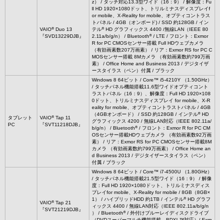
z） / タッチ対応13.3型ワイド（16：9） / 解像度：Fu
ll HD 1920×1080ドット、トリルミナスディスプレイf
or mobile、X-Reality for mobile、オプティコントラス
トパネル / 4GB（オンボード) / SSD 約128GB / イン
®
®
VAIO
Duo 13
テル
HD グラフィックス 4400 /無線LAN（IEEE 80
®
『SVD13229DJB』
2.11a/b/g/n） / Bluetooth
/ LTE / フロント：Exmor
R for PC CMOSセンサー搭載 Full HDウェブカメラ
（有効画素数207万画素） / リア：Exmor RS for PC C
MOSセンサー搭載 8Mカメラ （有効画素数約799万画
素） / Office Home and Business 2013 / デジタイザ
ースタイラス（ペン）付属 / ブラック
Windows 8 64ビット / Core™ i5-4210Y （1.50GHz）
/ タッチパネル機能搭載11.6型ワイドオプティコント
ラストパネル（16：9）、解像度：Full HD 1920×108
0ドット、トリルミナスディスプレイ for mobile、X-R
eality for mobile、オプティコントラストパネル / 4GB
®
（4GBオンボード） / SSD 約128GB / インテル
HD
®
タブレット
VAIO
Tap 11
グラフィックス 4200 / 無線LAN対応（IEEE 802.11a/
PC
『SVT11218DJB』
®
b/g/n） / Bluetooth
/ フロント：Exmor R for PC CM
OSセンサー搭載HDウェブカメラ （有効画素数92万画
素） / リア：Exmor RS for PC CMOSセンサー搭載8M
カメラ （有効画素数約799万画素） / Office Home an
d Business 2013 / デジタイザースタイラス（ペン）
付属 / ブラック
Windows 8 64ビット / Core™ i7-4500U （1.80GHz）
/ タッチパネル機能搭載21.5型ワイド（16：9） / 解像
度：Full HD 1920×1080ドット、トリルミナスディス
プレイfor mobile、X-Reality for mobile / 8GB（8GB×
®
1） / ハイブリッドHDD 約1TB / インテル
HD グラフ
®
VAIO
Tap 21
ィックス 4400 / 無線LAN対応（IEEE 802.11a/b/g/n
『SVT21219DJB』
®
） / Bluetooth
/ 外付けブルーレイディスクドライブ
（DVDスーパーマルチ機能搭載、BDXL™対応）/ Exm