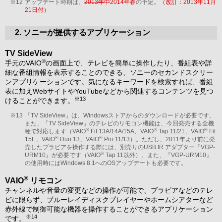
※12
アップデート時期は、
2013年中
2014年春
の予定。
（改訂：2013年11月
21日付）
2. ソニーが提供するアプリケーション
TV SideView
®
手元のVAIO
の画面上で、テレビを簡単に操作したり、番組表や詳
細な番組情報を表示することのできる、ソニーのセカンドスクリー
ンアプリケーションです。気になるキーワードを検索すれば、番組
表に加えWebサイトやYouTubeなどから関連するコンテンツを見つ
※13
けることができます。
※13
「TV SideView」は、Windowsストアからのダウンロードが必要です。
また、「TV SideView」のテレビのリモコン機能は、今回発売する全機
®
®
®
種で対応します（VAIO
Fit 13A/14A/15A、VAIO
Tap 11/21、VAIO
Fit
®
®
15E、VAIO
Duo 13、VAIO
Pro 11/13）。ただし、2011年より前に発
売したブラビアを操作する際には、別売りのUSB IR アダプター『VGP-
®
URM10』が必要です（VAIO
Tap 11以外）。また、『VGP-URM10』
の使用時にはWindows 8.1へのOSアップデートも必要です。
®
VAIO
リモコン
チャンネルや音量の変更などの操作が可能で、ブラビアなどのテレ
ビに限らず、ブルーレイディスクプレイヤーやホームシアターなど
赤外線で制御可能な機器を操作することができるアプリケーション
※14
です。