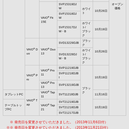
SVF15319DJ
オープン
W
価格
ホワイ
10月26日
ト
SVF15318DJ
®
VAIO
Fit
W
15E
ホワイ
SVF15317DJ
ト/
10月19日
W・B
ブラッ
ク
ブラッ
SVD13229DJB
ク
®
®
VAIO
D
VAIO
Duo
ホワイ
10月26日
uo
13
SVD13228DJ
ト/
W・B
ブラッ
ク
SVP11219DJB
®
VAIO
Pro
SVP11218DJB
11
®
VAIO
P
I
10月19日
ro
®
VAIO
Pro
SVP13219DJB
13
ブラッ
®
VAIO
Tap
ク
タブレットPC
SVT11218DJB
11月16日
11
®
VAIO
T
SVT21219DJB
ap
®
テーブルトッ
VAIO
Tap
SVT21218DJB
10月19日
プPC
21
SVT21217DJB
※
発売日を変更させていただきました。（2013年11月6日付）
※※
発売日を変更させていただきました。（2013年11月21日付）