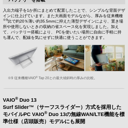
入出力端子を1か所にまとめて配置したことで、シンプルな背面デザ
インに仕上げています。また大画面モデルながら、厚みを従来機種
※9
比で約20％薄い約35.5mmに抑えた薄型デザインにより、置き場
所や使用しないときの収納の省スペース化を実現しました。加え
て、バッテリー搭載により、 PCを使いたい場所に自由に手軽に持
ち運んで、配線を気にせずに快適に使うことができます。
®
※9
従来機種VAIO
Tap 20との最大傾斜時の厚みの比較。
®
VAIO
Duo 13
Surf Slider™（サーフスライダー）方式を採用した
®
モバイルPC VAIO
Duo 13の無線WAN/LTE機能を標
準仕様（店頭販売）モデルにも展開