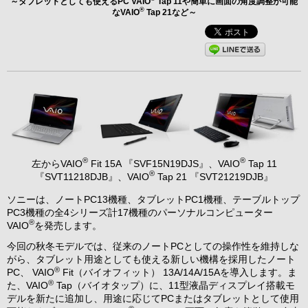
～タブレットとしても使えるPC VAIO
Tap 11や簡単に画面の角度調整が可能
®
なVAIO
Tap 21など～
®
®
左からVAIO
Fit 15A 『SVF15N19DJS』、VAIO
Tap 11
®
『SVT11218DJB』、VAIO
Tap 21 『SVT21219DJB』
ソニーは、ノートPC13機種、タブレットPC1機種、テーブルトップ
PC3機種の全4シリーズ計17機種のパーソナルコンピューター
®
VAIO
を発売します。
今回の秋冬モデルでは、従来のノートPCとしての操作性を維持しな
がら、タブレット用途としても使える新しい機構を採用したノート
®
PC、 VAIO
Fit（バイオフィット） 13A/14A/15Aを導入します。ま
®
た、VAIO
Tap（バイオタップ）に、11型液晶ディスプレイ搭載モ
デルを新たに追加し、用途に応じてPCまたはタブレットとして使用