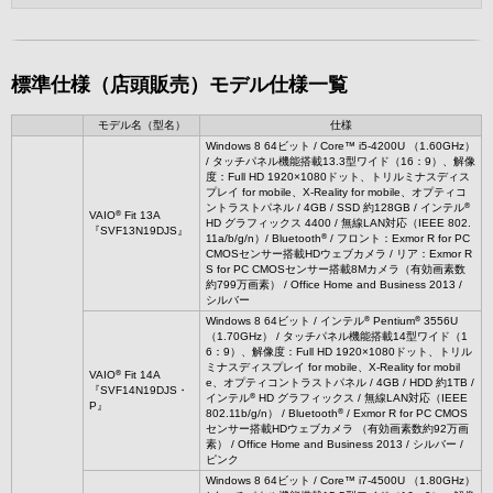
標準仕様（店頭販売）モデル仕様一覧
モデル名（型名）
仕様
Windows 8 64ビット / Core™ i5-4200U （1.60GHz）
/ タッチパネル機能搭載13.3型ワイド（16：9）、解像
度：Full HD 1920×1080ドット、トリルミナスディス
プレイ for mobile、X-Reality for mobile、オプティコ
®
ントラストパネル / 4GB / SSD 約128GB / インテル
®
VAIO
Fit 13A
HD グラフィックス 4400 / 無線LAN対応（IEEE 802.
『SVF13N19DJS』
®
11a/b/g/n）/ Bluetooth
/ フロント：Exmor R for PC
CMOSセンサー搭載HDウェブカメラ / リア：Exmor R
S for PC CMOSセンサー搭載8Mカメラ（有効画素数
約799万画素） / Office Home and Business 2013 /
シルバー
®
®
Windows 8 64ビット / インテル
Pentium
3556U
（1.70GHz） / タッチパネル機能搭載14型ワイド（1
6：9）、解像度：Full HD 1920×1080ドット、トリル
ミナスディスプレイ for mobile、X-Reality for mobil
®
VAIO
Fit 14A
e、オプティコントラストパネル / 4GB / HDD 約1TB /
『SVF14N19DJS・
®
インテル
HD グラフィックス / 無線LAN対応（IEEE
P』
®
802.11b/g/n） / Bluetooth
/ Exmor R for PC CMOS
センサー搭載HDウェブカメラ （有効画素数約92万画
素） / Office Home and Business 2013 / シルバー /
ピンク
Windows 8 64ビット / Core™ i7-4500U （1.80GHz）