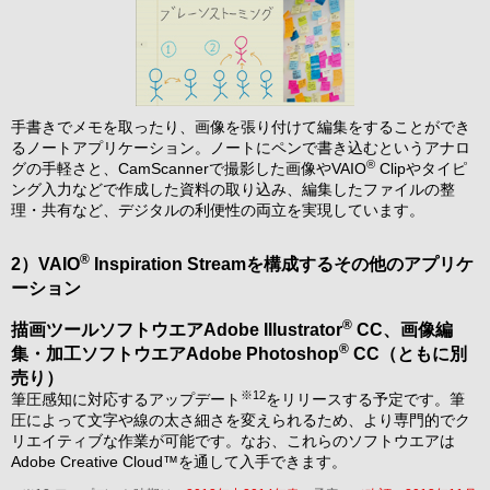
手書きでメモを取ったり、画像を張り付けて編集をすることができ
るノートアプリケーション。ノートにペンで書き込むというアナロ
®
グの手軽さと、CamScannerで撮影した画像やVAIO
Clipやタイピ
ング入力などで作成した資料の取り込み、編集したファイルの整
理・共有など、デジタルの利便性の両立を実現しています。
®
2）VAIO
Inspiration Streamを構成するその他のアプリケ
ーション
®
描画ツールソフトウエアAdobe Illustrator
CC、画像編
®
集・加工ソフトウエアAdobe Photoshop
CC（ともに別
売り）
※12
筆圧感知に対応するアップデート
をリリースする予定です。筆
圧によって文字や線の太さ細さを変えられるため、より専門的でク
リエイティブな作業が可能です。なお、これらのソフトウエアは
Adobe Creative Cloud™を通して入手できます。