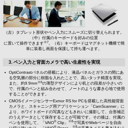
（左）タブレット形状やペン入力にスムーズに切り替えられます。
（中）付属のキーボードを好みの位置
※7
に置いて操作できます
。（右）キーボードはマグネット機構で簡
単に装着し画面を保護して持ち運べます。
3. ペン入力と背面カメラで高い生産性を実現
OptiContrastパネルの搭載により、液晶パネルとガラスの間にあ
る空気層の部分に樹脂を入れたことで、高いタッチ精度を実現。
※6
また、約9.9mm
の薄型デザインにより机との段差が小さいの
で、付属のペンと組み合わせて、ノートのような書き心地で使用
することができます。
CMOSイメージセンサーExmor RS for PCを搭載した高性能背面
カメラと、スキャニング用アプリケーション「CamScanner」に
より、ホワイトボードの写真などもきれいに撮影して、台形補正
のうえデータとして保存することが可能です。その後は、付属の
®
※8
ペンを使用して、「VAIO
Clip」
で写真やWebページを自由
®
※8
に切り抜いたり、「VAIO
Paper」
で手書きメモを書き込むこ