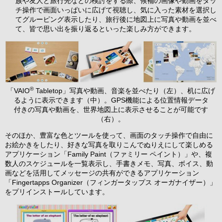
族や友人と旅行先などの検討をする際、候補の画像や動画をタッ
チ操作で画面いっぱいに広げて視聴し、気に入った素材を選択し
てグルーピング表示したり、旅行後に地図上に写真や動画を並べ
て、皆で思い出を振り返るといった楽しみ方ができます。
®
「VAIO
Tabletop」写真や動画、音楽を並べたり（左）、机に広げ
るように表示できます（中）。GPS機能による位置情報データ
付きの写真や動画を、世界地図上に表示させることが可能です
（右）。
そのほか、豊富な色とツールを使って、画面のタッチ操作で自由に
お絵かきをしたり、好きな写真を取りこんでぬりえにして楽しめる
アプリケーション「Family Paint（ファミリー ペイント）」や、複
数人のスケジュールを一覧表示し、手書きメモ、写真、ボイス、動
画などを活用してメッセージの共有ができるアプリケーション
「Fingertapps Organizer（フィンガータップス オーガナイザー）」
をプリインストールしています。