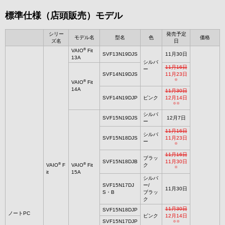
標準仕様（店頭販売）モデル
シリー
発売予定
モデル名
型名
色
価格
ズ名
日
®
VAIO
Fit
SVF13N19DJS
11月30日
13A
シルバ
11月16日
ー
SVF14N19DJS
11月23日
※
®
VAIO
Fit
14A
11月30日
SVF14N19DJP
ピンク
12月14日
※※
シルバ
SVF15N19DJS
12月7日
ー
11月16日
シルバ
SVF15N18DJS
11月23日
ー
※
11月16日
ブラッ
SVF15N18DJB
11月30日
®
®
VAIO
F
VAIO
Fit
ク
※
it
15A
シルバ
SVF15N17DJ
ー/
11月30日
S・B
ブラッ
ク
11月30日
SVF15N18DJP
ノートPC
ピンク
12月14日
SVF15N17DJP
※※