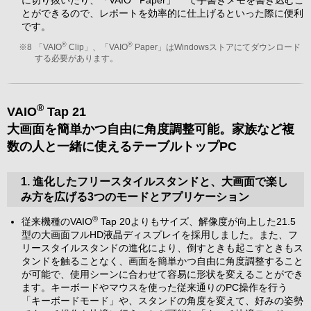
とができるので、レポートを効率的に仕上げるといった際に便利
です。
®
®
※8
「VAIO
Clip」、「VAIO
Paper」はWindowsストアにてダウンロード
する必要があります。
®
VAIO
Tap 21
大画面を簡単かつ自由に角度調整可能。家族など複
数の人と一緒に使えるテーブルトップPC
1. 進化したフリースタイルスタンドと、大画面で楽し
み方を広げる3つのモードとアプリケーション
®
従来機種のVAIO
Tap 20よりもサイズ、解像度が向上した21.5
型の大画面フルHD液晶ディスプレイを採用しました。また、フ
リースタイルスタンドの進化により、倒すときも起こすときもス
タンドを触ることなく、画面を簡単かつ自由に角度調整すること
が可能で、使用シーンに合わせて容易に形状を変えることができ
ます。キーボードやマウスを使った従来通りのPC操作を行う
「キーボードモード」や、スタンドの角度を変えて、好みの姿勢