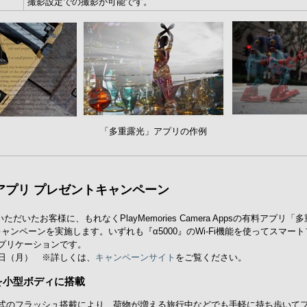
撮影設定での撮影が可能です。
「多重露光」アプリの作例
 Appsアプリ プレゼントキャンペーン
だいたお客様に、もれなくPlayMemories Camera Appsの有料アプ
キャンペーンを実施します。いずれも『α5000』のWi-Fi機能を使ってスマ
プリケーションです。
31日（月） ※詳しくは、
キャンペーンサイト
をご覧ください。
を小型ボディに搭載
式のフラッシュ搭載により、荷物が増える旅行中などでも手軽に持ち歩いて