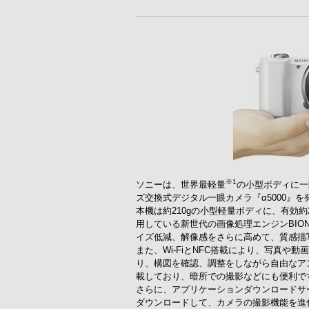
※1
ソニーは、世界最軽量
の小型ボディに一眼カ
ズ交換式デジタル一眼カメラ『α5000』を
本機は約210gの小型軽量ボディに、有効約2
用している新世代の画像処理エンジンBIO
イズ低減、解像感をさらに高めて、質感描
また、Wi-FiとNFC搭載により、写真や動画
り、構図を確認、調整をしながら自由なア
載しており、暗所での撮影などにも便利で
さらに、アプリケーションダウンロードサービス
ダウンロードして、カメラの撮影機能を進