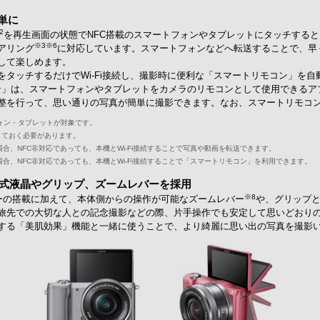
り簡単に
2
を再生画面の状態でNFC搭載のスマートフォンやタブレットにタッチすると、
※3
※6
アリング
に対応しています。スマートフォンなどへ転送することで、早
して楽しめます。
タッチするだけでWi-Fi接続し、撮影時に便利な「スマートリモコン」を
ン」は、スマートフォンやタブレットをカメラのリモコンとして使用できるア
整を行って、思い通りの写真が簡単に撮影できます。なお、スマートリモコ
ートフォン・タブレットが対象です。
しておく必要があります。
場合、NFC非対応であっても、本機とWi-Fi接続することで写真や動画を転送できます。
場合、NFC非対応であっても、本機とWi-Fi接続することで「スマートリモコン」を利用できます。
動式液晶やグリップ、ズームレバーを採用
※8
ターの搭載に加えて、本体側からの操作が可能なズームレバー
や、グリップ
旅先での大切な人との記念撮影などの際、片手操作でも安定して思いどおり
する「美肌効果」機能と一緒に使うことで、より綺麗に思い出の写真を撮影