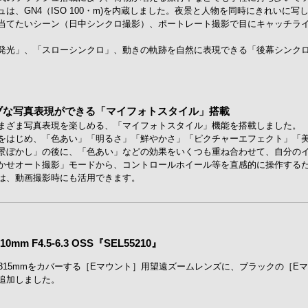
は、GN4（ISO 100・m)を内蔵しました。夜景と人物を同時にきれいに写
当てたいシーン（日中シンクロ撮影）、ポートレート撮影で目にキャッチラ
発光」、「スローシンクロ」、動きの軌跡を自然に表現できる「後幕シンク
ブな写真表現ができる「マイフォトスタイル」搭載
まざま写真表現を楽しめる、「マイフォトスタイル」機能を搭載しました。
をはじめ、「色あい」「明るさ」「鮮やかさ」「ピクチャーエフェクト」「美
景ぼかし」の後に、「色あい」などの効果をいくつも重ね合わせて、自分の
かせオート撮影」モードから、コントロールホイール等を直感的に操作する
は、動画撮影時にも活用できます。
mm F4.5-6.3 OSS『SEL55210』
.5～315mmをカバーする［Eマウント］用望遠ズームレンズに、ブラックの［E
追加しました。