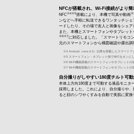
NFCが搭載され、Wi-Fi接続がよ
※4
※5
※
NFC
搭載により、本機で写真や動画
ンなどへ手軽に転送できるワンタッチシェ
ードしたり、その場で友人と画像をシェア
また、本機とスマートフォンやタブレットを
※6
※7
に対応しました。「スマートリモコ
元のスマートフォンから構図確認や露出調
※4
Android（vers.4.0）以降を搭載したスマ
※5
スマートフォン・タブレット側でNFCをオンに
※6
Wi-Fi機能搭載のスマートフォンやタブレットの
※7
Wi-Fi機能搭載のスマートフォンやタブレットの
自分撮りがしやすい180度チルト可
本体上方向180度まで可動する液晶モニ
採用しました。これにより、自分撮りや、
ると顔のシワやくすみを自動で美肌に変換