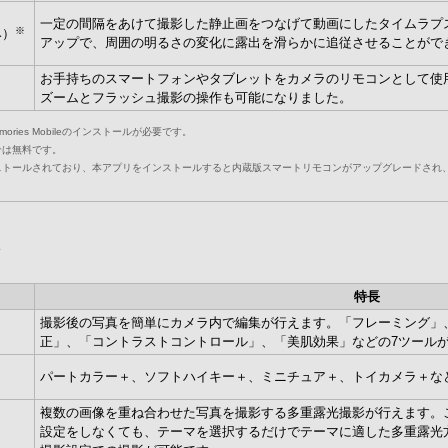
一定の間隔をあけて撮影した静止画をつなげて動画にしたタイムラプ
※
み）
アップで、周囲の明るさの変化に露出を滑らかに追従させることがで
お手持ちのスマートフォンやタブレットをカメラのリモコンとして使
ズームとフラッシュ撮影の操作も可能になりました。
ries Mobileのインストールが必要です。
合は無料です。
ンストールされており、本アプリをインストールすると内蔵版スマートリモコンがアップグレードされ
ン
特長
撮影後の写真を簡単にカメラ内で編集が行えます。「フレーミング」
正」、「コントラストコントロール」、「美肌効果」などの7ツール
パートカラー＋、ソフトハイキー＋、ミニチュア＋、トイカメラ＋な
複数の画像を重ね合わせた写真を撮影する多重露光撮影が行えます。
設定をしなくても、テーマを選択するだけでテーマに適した多重露光