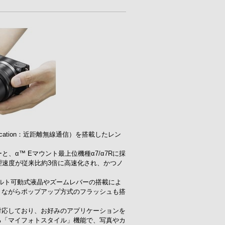
nication：近距離無線通信）を搭載したレン
ーと、α™ Eマウント最上位機種α7/α7Rに採
理速度が従来比約3倍に高速化され、かつノ
チルト可動式液晶やズームレバーの搭載によ
りながらポップアップ方式のフラッシュも搭
ス）に対応しており、お好みのアプリケーションを
る「マイフォトスタイル」機能で、写真やカ