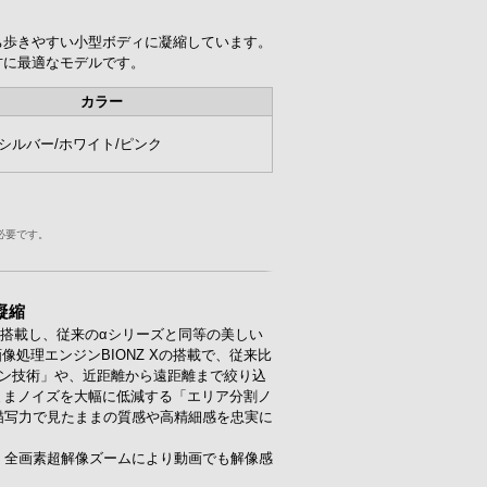
ち歩きやすい小型ボディに凝縮しています。
方に最適なモデルです。
カラー
シルバー/ホワイト/ピンク
が必要です。
凝縮
素）を搭載し、従来のαシリーズと同等の美しい
像処理エンジンBIONZ Xの搭載で、従来比
ョン技術」や、近距離から遠距離まで絞り込
ままノイズを大幅に低減する「エリア分割ノ
な描写力で見たままの質感や高精細感を忠実に
た、全画素超解像ズームにより動画でも解像感