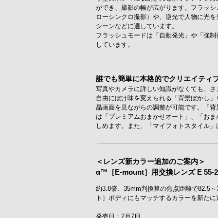
ができ、撮影の幅が広がります。フラッシュ
ローシンクロ撮影）や、逆光で人物に光を
シーンなどに適しています。
フラッシュモードは「自動発光」や「強制
しています。
誰でも簡単に本格的でクリエイティ
写真やカメラに詳しい知識がなくても、さ
自由にぼけ味を変えられる「背景ぼかし」
晶画面を見ながらの調整が可能です。「背
は「プレミアムおまかせオート」、「おま
しめます。また、「マイフォトスタイル」
＜レンズ新カラー追加のご案内＞
α™［E-mount］用交換レンズ E 55-210
約3.8倍、35mm判換算の焦点距離で82
ト］ボディにもマッチするカラーを新たに
発売日：2月7日