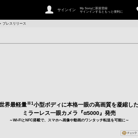
My Sonyに新規登録
サインイン
サインインするともっと便利に
>
プレスリリース
※1
世界最軽量
小型ボディに本格一眼の高画質を凝縮し
ミラーレス一眼カメラ『α5000』発売
～Wi-FiとNFC搭載で、スマホへ画像や動画のワンタッチ転送を可能に～