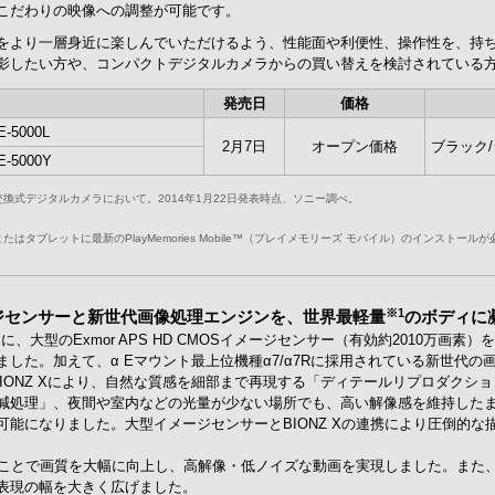
こだわりの映像への調整が可能です。
をより一層身近に楽しんでいただけるよう、性能面や利便性、操作性を、持
影したい方や、コンパクトデジタルカメラからの買い替えを検討されている
発売日
価格
5000L
2月7日
オープン価格
ブラック/
5000Y
交換式デジタルカメラにおいて。2014年1月22日発表時点、ソニー調べ。
ンまたはタブレットに最新のPlayMemories Mobile™（プレイメモリーズ モバイル）のインストール
※1
ジセンサーと新世代画像処理エンジンを、世界最軽量
のボディに
に、大型のExmor APS HD CMOSイメージセンサー（有効約2010万画
た。加えて、α Eマウント最上位機種α7/α7Rに採用されている新世代の画
IONZ Xにより、自然な質感を細部まで再現する「ディテールリプロダクシ
減処理」、夜間や室内などの光量が少ない場所でも、高い解像感を維持した
能になりました。大型イメージセンサーとBIONZ Xの連携により圧倒的
することで画質を大幅に向上し、高解像・低ノイズな動画を実現しました。ま
表現の幅を大きく広げました。