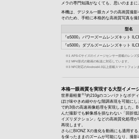
メラの専門知識がなくても、思いのままに
本機は、デジタル一眼カメラの高画質撮影
そのため、手軽に本格的な高画質写真を撮
型名
『α5000』パワーズームレンズキット ILCE-
『α5000』ダブルズームレンズキット ILCE-
※1
APS-Cサイズのイメージセンサー搭載のレンズ
※2
MP4形式の動画の転送に対応しています。
※3
NFC対応のAndroid4.0以上搭載スマートフォ
本格一眼画質を実現する大型イメー
※1
世界最軽量
約210gのコンパクトなボディ
ぼけ味やきめ細やかな階調表現を可能にしまし
で約3倍の高速画像処理を実現しました。B
んだ撮影でも解像感を損なわない「回折低
イズリダクション」などの高画質化処理が可
再現します。
さらにBIONZ Xの進化を動画にも適用
を保ったままのズームが可能になり、撮影