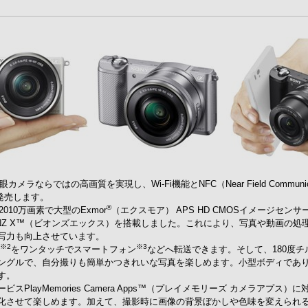
メラならではの高画質を実現し、Wi-Fi機能とNFC（Near Field Commu
発売します。
®
010万画素で大型のExmor
（エクスモア） APS HD CMOSイメージセンサ
NZ X™（ビオンズエックス）を搭載しました。これにより、写真や動画の処
写力も向上させています。
※2
※3
をワンタッチでスマートフォン
などへ転送できます。そして、180度
ングルで、自分撮りも簡単かつきれいな写真を楽しめます。小型ボディであ
す。
PlayMemories Camera Apps™（プレイメモリーズ カメラアプ
化させて楽しめます。加えて、撮影時に画像の背景ぼかしや色味を変えられ