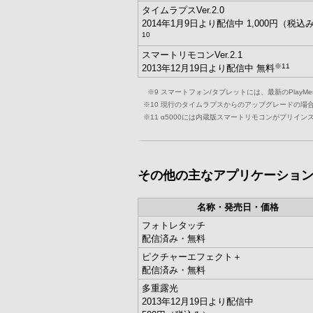
タイムラプスVer.2.0
2014年1月9日より配信中 1,000円（税込
10
スマートリモコンVer.2.1
※11
2013年12月19日より配信中 無料
※9
スマートフォン/タブレットには、最新のPlayMemo
※10
現行のタイムラプスからのアップグレードの場
※11
α5000には内蔵版スマートリモコンがプリイ
その他の主なアプリケーショ
名称・発売日・価格
フォトレタッチ
配信済み・無料
ピクチャーエフェクト＋
配信済み・無料
多重露光
2013年12月19日より配信中