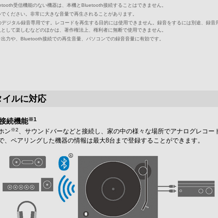
ooth受信機能のない機器は、本機とBluetooth接続することはできません。
いでください。非常に大きな音量で再生されることがあります。
のデジタル録音専用です。レコードを再生する目的には使用できません。録音をするには別途、録音
人として楽しむなどのほかは、著作権法上、権利者に無断で使用できません。
力や、Bluetooth接続での再生音量、パソコンでの録音音量に有効です。
タイルに対応
※1
h接続機能
※2
ホン
、サウンドバーなどと接続し、家の中の様々な場所でアナログレコードを楽
で、ペアリングした機器の情報は最大8台まで登録することができます。