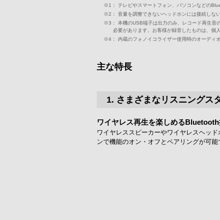
※1：
テレビやスマートフォン、パソコンなどのBluet
※2：
音量を調整できないヘッドホンには接続しな
※3：
本機のUSB端子は出力のみ、レコード再生音
必要があります。お客様が録音したものは、個
※4：
内蔵のフォノイコライザー使用時のオーディオ出
主な特長
1. さまざまなリスニングス
ワイヤレス再生を楽しめるBluetoot
ワイヤレススピーカーやワイヤレスヘッド
ンで機能のオン・オフとペアリングが可能