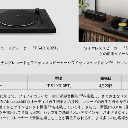
ードプレーヤー 『PS-LX310BT』
ワイヤレススピーカー 『SR
との使用イメー
※2
アナログレコードをワイヤレススピーカーやワイヤレスヘッドホン
、サウン
型名
発売日
ー
『PS-LX310BT』
4月20日
※3
に加えて、フォノイコライザーやUSB録音機能
を搭載し、さまざまなリス
みのBluetooth対応オーディオ再生機器との接続、レコードの再生と停止
※4
整できるゲインセレクト機能
も搭載しています。さらに、新設計のアルミ
ツを採用して音質も追求。シンプルで洗練されたデザインが、さまざまなイ
コードプレーヤーで音楽を楽しむことが再注目される中、より多くのお客様