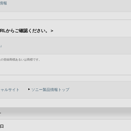
情報
RLからご確認ください。＞
T』
社の登録商標あるいは商標です。
シャルサイト
ソニー製品情報トップ
せ
窓口