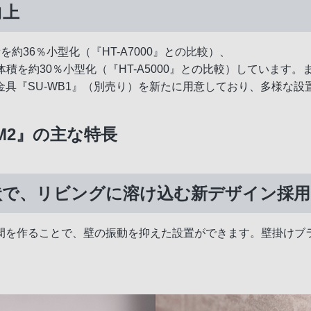
向上
を約36％小型化（『HT-A7000』との比較）、
し、体積を約30％小型化（『HT-A5000』との比較）してい
具『SU-WB1』（別売り）を新たに用意しており、多様な設
M2』の主な特長
状で、リビングに溶け込む新デザイン採用
間を作ることで、壁の振動を抑えた設置ができます。壁掛けブ