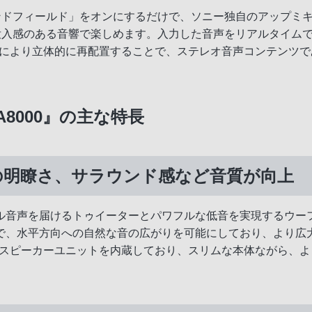
ら「サウンドフィールド」をオンにするだけで、ソニー独自のアッ
で没入感のある音響で楽しめます。入力した音声をリアルタイム
 Mapping」により立体的に再配置することで、ステレオ音声コン
-A8000』の主な特長
音の明瞭さ、サラウンド感など音質が向上
ル音声を届けるトゥイーターとパワフルな低音を実現するウー
で、水平方向への自然な音の広がりを可能にしており、より広
は計11基のスピーカーユニットを内蔵しており、スリムな本体なが