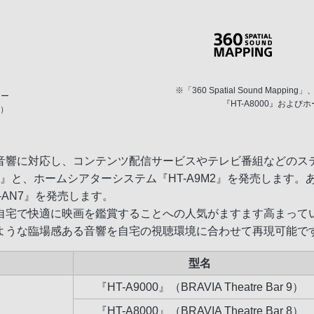
※「360 Spatial Sound Mapping」、
カー
『HT-A8000』およ
U）
響に対応し、コンテンツ配信サービスやテレビ番組などのステレ
A8000』と、ホームシアターシステム『HT-A9M2』を発売し
AN7』を発売します。
自宅で快適に映画を鑑賞することへの人気がますます高まって
ような臨場感ある音響を自宅の視聴環境に合わせて再現可能で
型名
『HT-A9000』（BRAVIA Theatre Bar 9）
『HT-A8000』（BRAVIA Theatre Bar 8）