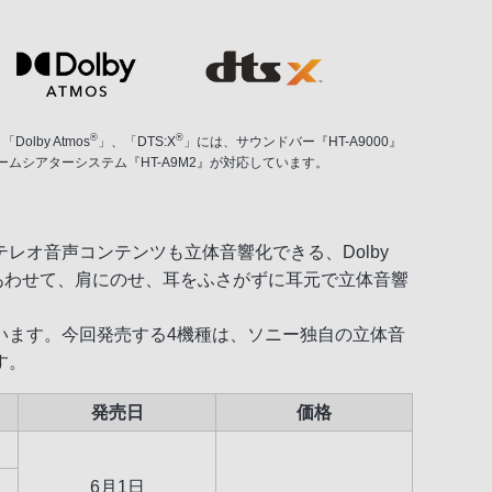
®
®
「Dolby Atmos
」、「DTS:X
」には、サウンドバー『HT-A9000』
びホームシアターシステム『HT-A9M2』が対応しています。
オ音声コンテンツも立体音響化できる、Dolby
ます。あわせて、肩にのせ、耳をふさがずに耳元で立体音響
います。今回発売する4機種は、ソニー独自の立体音
す。
発売日
価格
6月1日