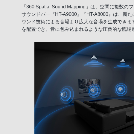
「360 Spatial Sound Mapping」
サウンドバー『HT-A9000』『HT-A8000』は、新
ウンド技術による音場より広大な音場を生成できま
を配置でき、音に包み込まれるような圧倒的な臨場