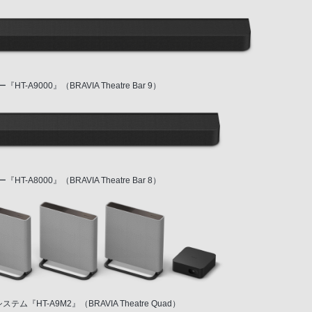
T-A9000』（BRAVIA Theatre Bar 9）
T-A8000』（BRAVIA Theatre Bar 8）
ム『HT-A9M2』（BRAVIA Theatre Quad）