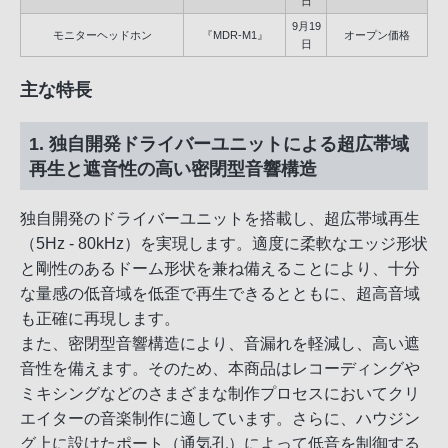
日
9月19
モニターヘッドホン
『MDR-M1』
オープン価格
日
主な特長
1. 独自開発ドライバーユニットによる超広帯域
再生と遮音性の高い密閉型音響構造
独自開発のドライバーユニットを搭載し、超広帯域再生
（5Hz - 80kHz）を実現します。適度に柔軟なエッジ形状
と剛性のあるドーム形状を兼ね備えることにより、十分
な量感の低音域を低歪で再生できるとともに、超高音域
も正確に再現します。
また、密閉型音響構造により、音漏れを軽減し、高い遮
音性を備えます。そのため、本商品はレコーディングや
ミキシングなどのさまざまな制作プロセスにおいてクリ
エイターの音楽制作に適しています。さらに、ハウジン
グ上に設けたポート（通気孔）によって低音を制御する