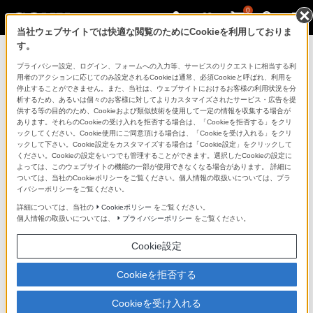
0
当社ウェブサイトでは快適な閲覧のためにCookieを利用しておりま
す。
ニュースリリース一覧に戻る
プライバシー設定、ログイン、フォームへの入力等、サービスのリクエストに相当する利
用者のアクションに応じてのみ設定されるCookieは通常、必須Cookieと呼ばれ、利用を
2025年8月27日
停止することができません。また、当社は、ウェブサイトにおけるお客様の利用状況を分
析するため、あるいは個々のお客様に対してよりカスタマイズされたサービス・広告を提
新商品
供する等の目的のため、Cookieおよび類似技術を使用して一定の情報を収集する場合が
あります。それらのCookieの受け入れを拒否する場合は、「Cookieを拒否する」をクリ
ックしてください。Cookie使用にご同意頂ける場合は、「Cookieを受け入れる」をクリ
スタジオ品質の音楽制作を幅広い環境で可能にす
ックして下さい。Cookie設定をカスタマイズする場合は「Cookie設定」をクリックして
る
ください。Cookieの設定をいつでも管理することができます。選択したCookieの設定に
よっては、このウェブサイトの機能の一部が使用できなくなる場合があります。 詳細に
サウンドエンジニアと共創した密閉型モニターヘ
ついては、当社のCookieポリシーをご覧ください。個人情報の取扱いについては、プラ
ッドホン『MDR-M1』発売
イバシーポリシーをご覧ください。
詳細については、当社の
Cookieポリシー
をご覧ください。
個人情報の取扱いについては、
プライバシーポリシー
をご覧ください。
Cookie設定
Cookieを拒否する
Cookieを受け入れる