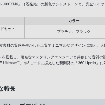
1000XM6』（既発売）の新色サンドストーンと、完全ワイヤレ
カラー
ッドセット
プラチナ、ブラック
した金属と合皮素材の質感を生かした上質でミニマルなデザインに加
トを搭載し、著名なマスタリングエンジニアと共創して音質の
™
timate
」や3モードに拡充した新開発の「360 Upmix」
主な特長