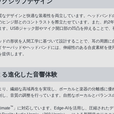
ラッグシップデザイン
質なデザインと快適な装着性を両立しています。ヘッドバンド
のヒンジ部とのコントラストを際立たせています。また、約2
ます。USBジャック部やマイク開口部の凹凸を抑えることで、
ッドの形状を人間工学に基づいて設計することで、耳の周囲に
イヤーパッドやヘッドバンドには、伸縮性のある合皮素材を使
を提供します。
よる進化した音響体験
より、繊細な高域再生を実現し、ボーカルと楽器の分離感に優
創し、音質の調整を行っています。自然なボーカルとバランス
™
mate
」に対応しています。Edge-AIを活用し、圧縮され