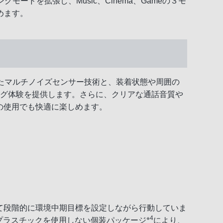
ニングモードを拡張し、Music、Cinema、Gameの３モ
めます。
いたマルチノイズセンサー技術と、装着状態や周囲の
ング体験を提供します。さらに、クリアな通話音質や
の使用でも快適に楽しめます。
向けて段階的に環境中期目標を設定しながら行動していま
※4
プラスチックを使用しない個装パッケージ
により、