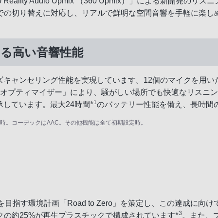
ity Audio Upmix （360 Upmix）」による新開発のリス
での切り替えに対応し、リアルで鮮明な空間音響を手軽に楽し
承する高い音響性能
イズキャンセリング性能を実現しています。12個のマイクを用
Cオプティマイザー」により、騒がしい場所でも快適なリスニ
※1
承しています。最大24時間
のバッテリー性能を備え、長時間
F時。コーデックはAAC。その他機能は全て初期設定時。
目指す環境計画「Road to Zero」を策定し、この達成に
※3
の約25%が再生プラスチックで構成されています
。また、