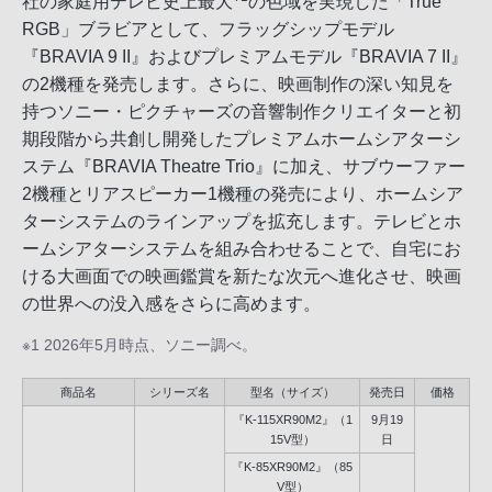
社の家庭用テレビ史上最大
の色域を実現した「True
RGB」ブラビアとして、フラッグシップモデル
『BRAVIA 9 II』およびプレミアムモデル『BRAVIA 7 II』
の2機種を発売します。さらに、映画制作の深い知見を
持つソニー・ピクチャーズの音響制作クリエイターと初
期段階から共創し開発したプレミアムホームシアターシ
ステム『BRAVIA Theatre Trio』に加え、サブウーファー
2機種とリアスピーカー1機種の発売により、ホームシア
ターシステムのラインアップを拡充します。テレビとホ
ームシアターシステムを組み合わせることで、自宅にお
ける大画面での映画鑑賞を新たな次元へ進化させ、映画
の世界への没入感をさらに高めます。
※1 2026年5月時点、ソニー調べ。
商品名
シリーズ名
型名（サイズ）
発売日
価格
『K-115XR90M2』（1
9月19
15V型）
日
『K-85XR90M2』（85
V型）