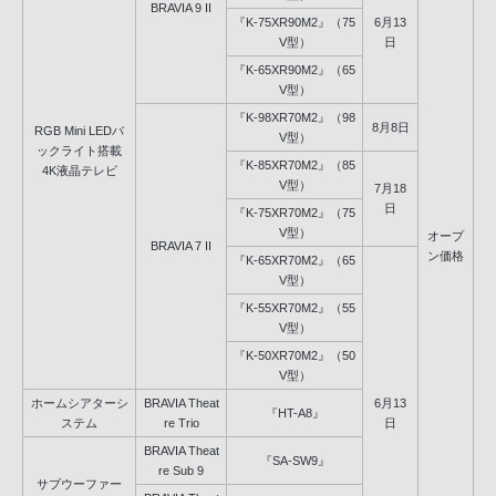
BRAVIA 9 II
『K-75XR90M2』（75
6月13
V型）
日
『K-65XR90M2』（65
V型）
『K-98XR70M2』（98
8月8日
RGB Mini LEDバ
V型）
ックライト搭載
『K-85XR70M2』（85
4K液晶テレビ
V型）
7月18
日
『K-75XR70M2』（75
V型）
オープ
BRAVIA 7 II
ン価格
『K-65XR70M2』（65
V型）
『K-55XR70M2』（55
V型）
『K-50XR70M2』（50
V型）
ホームシアターシ
BRAVIA Theat
6月13
『HT-A8』
ステム
re Trio
日
BRAVIA Theat
『SA-SW9』
re Sub 9
サブウーファー