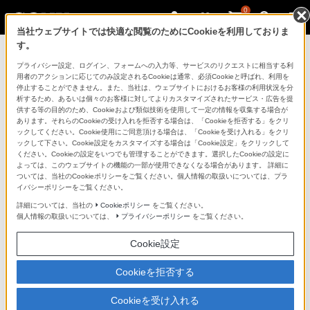
0
当社ウェブサイトでは快適な閲覧のためにCookieを利用しておりま
す。
ニュースリリース一覧に戻る
プライバシー設定、ログイン、フォームへの入力等、サービスのリクエストに相当する利
用者のアクションに応じてのみ設定されるCookieは通常、必須Cookieと呼ばれ、利用を
2026年5月28日
停止することができません。また、当社は、ウェブサイトにおけるお客様の利用状況を分
析するため、あるいは個々のお客様に対してよりカスタマイズされたサービス・広告を提
新商品
供する等の目的のため、Cookieおよび類似技術を使用して一定の情報を収集する場合が
あります。それらのCookieの受け入れを拒否する場合は、「Cookieを拒否する」をクリ
ックしてください。Cookie使用にご同意頂ける場合は、「Cookieを受け入れる」をクリ
ックして下さい。Cookie設定をカスタマイズする場合は「Cookie設定」をクリックして
ください。Cookieの設定をいつでも管理することができます。選択したCookieの設定に
よっては、このウェブサイトの機能の一部が使用できなくなる場合があります。 詳細に
ついては、当社のCookieポリシーをご覧ください。個人情報の取扱いについては、プラ
イバシーポリシーをご覧ください。
独自のRGB独立駆動による鮮やかな色彩と立体音
詳細については、当社の
Cookieポリシー
をご覧ください。
響技術で次世代の映画体験を実現
個人情報の取扱いについては、
プライバシーポリシー
をご覧ください。
®
「True RGB」ブラビア
2機種とプレミアムホー
Cookie設定
ムシアターシステムを発売
Cookieを拒否する
Cookieを受け入れる