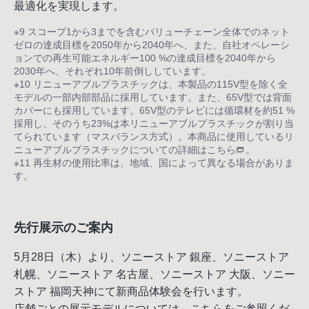
最適化を実現します。
※9 スコープ1から3までを含むバリューチェーン全体でのネット
ゼロの達成目標を2050年から2040年へ、また、自社オペレーシ
ョンでの再生可能エネルギー100 %の達成目標を2040年から
2030年へ、それぞれ10年前倒ししています。
※10 リニューアブルプラスチックは、本製品の115V型を除く全
モデルの一部内部部品に採用しています。また、65V型では背面
カバーにも採用しています。65V型のテレビには循環材を約51 %
採用し、そのうち23%は本リニューアブルプラスチックが割り当
てられています（マスバランス方式）。本商品に使用しているリ
ニューアブルプラスチックについての詳細は
こちら
。
※11 再生材の使用比率は、地域、国によって異なる場合がありま
す。
先行展示のご案内
5月28日（木）より、ソニーストア 銀座、ソニーストア
札幌、ソニーストア 名古屋、ソニーストア 大阪、ソニー
ストア 福岡天神にて新商品体験会を行います。
店舗ごとの展示モデルについては、こちらをご参照くだ