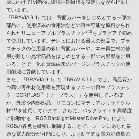
成に向けて段階的に環境中期目標を設定しながら行動し
ています。
『BRAVIA 9 II』では、背面カバーをはじめとする一部の
部品に、使用済みの食用油などの再生可能な原料から作
※10
られたリニューアブルプラスチック
をブラビアで初め
て使用しています。テレビにおける最大の部品で、プラ
スチックの使用量の多い背面カバーや、本来再生材の使
用が難しい光学部品をはじめとする一部の内部部品に用
いることで、化石資源由来のバージンプラスチックの使
用削減に貢献しています。
また、『BRAVIA 9 II』と『BRAVIA 7 II』では、高品質か
つ高い再生材使用率を実現するソニーの再生プラスチッ
™
ク「SORPLAS
（ソープラス）」を使用しているほ
か、外装や内部部品、リモコンにマテリアルリサイクル
※11
材
を使用しています。さらに、バックライトを高精度
に駆動する「RGB Backlight Master Drive Pro」により
RGBの各色を緻密に制御することで、シーンに応じた最
適な電力配分が可能になり、より効率的な電力消費量の