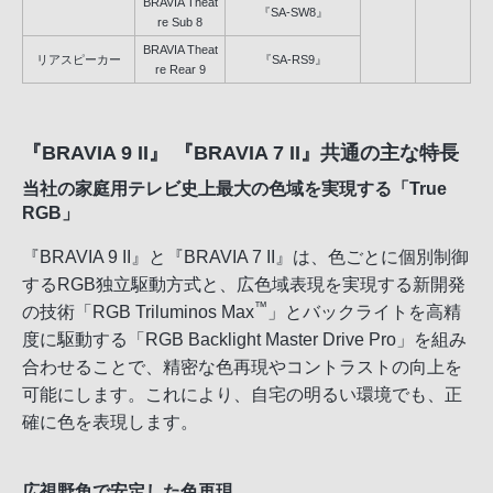
BRAVIA Theat
『SA-SW8』
re Sub 8
BRAVIA Theat
リアスピーカー
『SA-RS9』
re Rear 9
『BRAVIA 9 II』 『BRAVIA 7 II』共通の主な特長
当社の家庭用テレビ史上最大の色域を実現する「True
RGB」
『BRAVIA 9 II』と『BRAVIA 7 II』は、色ごとに個別制御
するRGB独立駆動方式と、広色域表現を実現する新開発
™
の技術「RGB Triluminos Max
」とバックライトを高精
度に駆動する「RGB Backlight Master Drive Pro」を組み
合わせることで、精密な色再現やコントラストの向上を
可能にします。これにより、自宅の明るい環境でも、正
確に色を表現します。
広視野角で安定した色再現