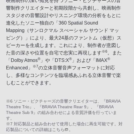
映画制作の深い知見を持つソニー・ピクチャーズの音
響制作クリエイターと初期段階から共創し、映画制作
スタジオの音響設計やリスニング環境の分析をもとに
進化したソニー独自の「360 Spatial Sound
Mapping（サンロクマル スぺーシャル サウンド マッ
ピング）」により、最大24基のファントム（仮想）ス
ピーカーを生成します。これにより、制作者が意図し
※6
た音の深さや位置を自宅で忠実に再現します
。また
®
®
®
「Dolby Atmos
」や「DTS:X
」および「IMAX
※7
Enhanced」
の立体音響音声フォーマットに対応
し、多様なコンテンツを臨場感あふれる立体音響で楽
しむことができます。
※6 ソニー・ピクチャーズの音響クリエイターは、『BRAVIA
Theatre Trio』、『BRAVIA Theatre Rear 9』、『BRAVIA
Theatre Sub 9』の組み合わせによる音質評価を行っていま
す。
※7 対応製品と組み合わせて使用した場合に再生可能です。対
応製品についての詳細は
こちら
。