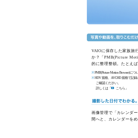
VAIOに保存した家族
か？「PMB(Picture
的に整理整頓。たとえば
※
PMB(Picture Motion Brow
※
HDV 規格、AVCHD 規格
ご確認ください。
詳しくは「
こちら
」
画像管理で「カレンダー
間へと、カレンダーをめ