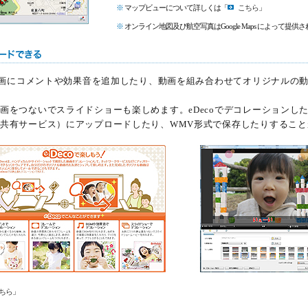
※
マップビューについて詳しくは「
こちら
」
※
オンライン地図及び航空写真はGoogle Maps によって提供
、動画にコメントや効果音を追加したり、動画を組み合わせてオリジナルの
画をつないでスライドショーも楽しめます。eDecoでデコレーションし
共有サービス）にアップロードしたり、WMV形式で保存したりすること
ちら
」