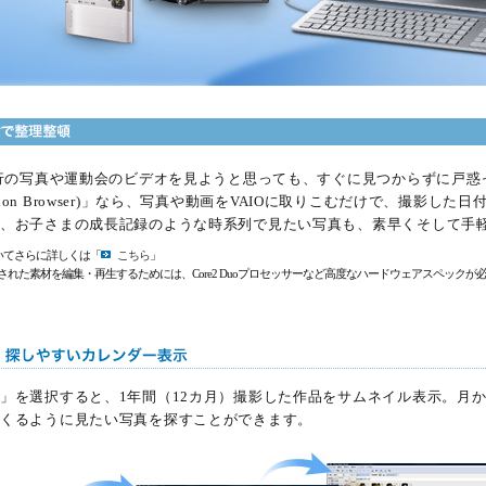
旅行の写真や運動会のビデオを見ようと思っても、すぐに見つからずに戸惑
 Motion Browser)」なら、写真や動画をVAIOに取りこむだけで、撮影し
、お子さまの成長記録のような時系列で見たい写真も、素早くそして手
ser)についてさらに詳しくは「
こちら
」
で記録された素材を編集・再生するためには、Core2 Duoプロセッサーなど高度なハードウェアスペック
」を選択すると、1年間（12カ月）撮影した作品をサムネイル表示。月
くるように見たい写真を探すことができます。