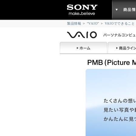
製品情報
>
“VAIO”
>
VAIOでできること