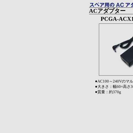
ACアダプター
PCGA-ACX
●
AC100～240Vの
●
大きさ：幅60×高さ30
●
質量：約370g