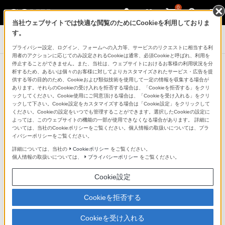
0
当社ウェブサイトでは快適な閲覧のためにCookieを利用しておりま
す。
アクティブスピーカー/ネックスピーカー
プライバシー設定、ログイン、フォームへの入力等、サービスのリクエストに相当する利
用者のアクションに応じてのみ設定されるCookieは通常、必須Cookieと呼ばれ、利用を
停止することができません。また、当社は、ウェブサイトにおけるお客様の利用状況を分
LSPX-S1をもっと知る
析するため、あるいは個々のお客様に対してよりカスタマイズされたサービス・広告を提
供する等の目的のため、Cookieおよび類似技術を使用して一定の情報を収集する場合が
あります。それらのCookieの受け入れを拒否する場合は、「Cookieを拒否する」をクリ
ックしてください。Cookie使用にご同意頂ける場合は、「Cookieを受け入れる」をクリ
ックして下さい。Cookie設定をカスタマイズする場合は「Cookie設定」をクリックして
ください。Cookieの設定をいつでも管理することができます。選択したCookieの設定に
よっては、このウェブサイトの機能の一部が使用できなくなる場合があります。 詳細に
ついては、当社のCookieポリシーをご覧ください。個人情報の取扱いについては、プラ
イバシーポリシーをご覧ください。
詳細については、当社の
Cookieポリシー
をご覧ください。
個人情報の取扱いについては、
プライバシーポリシー
をご覧ください。
Cookie設定
Cookieを拒否する
Cookieを受け入れる