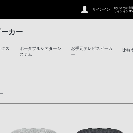
My Sonyに
サインイン
サインインす
ピーカー
ックス
ポータブルシアターシ
お手元テレビスピーカ
比較
ステム
ー
ー