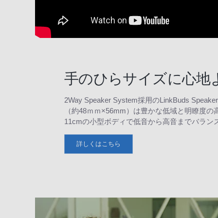
手のひらサイズに心地
2Way Speaker System採用のLinkBu
（約48ｍｍ×56mm）は豊かな低域と明瞭度
11cmの小型ボディで低音から高音までバラ
詳しくはこちら