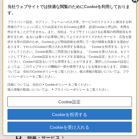
当社ウェブサイトでは快適な閲覧のためにCookieを利用しておりま
現在 ソニーストアでの取り扱いのない商品です
す。
プライバシー設定、ログイン、フォームへの入力等、サービスのリクエストに相当する利
用者のアクションに応じてのみ設定されるCookieは通常、必須Cookieと呼ばれ、利用を
停止することができません。また、当社は、ウェブサイトにおけるお客様の利用状況を分
析するため、あるいは個々のお客様に対してよりカスタマイズされたサービス・広告を提
供する等の目的のため、Cookieおよび類似技術を使用して一定の情報を収集する場合が
あります。それらのCookieの受け入れを拒否する場合は、「Cookieを拒否する」をクリ
ックしてください。Cookie使用にご同意頂ける場合は、「Cookieを受け入れる」をクリ
ックして下さい。Cookie設定をカスタマイズする場合は「Cookie設定」をクリックして
ください。Cookieの設定をいつでも管理することができます。選択したCookieの設定に
よっては、このウェブサイトの機能の一部が使用できなくなる場合があります。 詳細に
ついては、当社のCookieポリシーをご覧ください。個人情報の取扱いについては、プラ
ソニーストア
イバシーポリシーをご覧ください。
ソニーの直営店「ソニーストア」では、オリジナル商品、長期保証な
詳細については、当社の
Cookieポリシー
をご覧ください。
ど豊富なサービスや特典をご提供しています。
個人情報の取扱いについては、
プライバシーポリシー
をご覧ください。
ソニーストアお買い物情報
Cookie設定
キャンペーン・オリジナル商品
Cookieを拒否する
現在実施中のさまざまなキャンペーンや、販売中のオリジナル商
品をご紹介します。
Cookieを受け入れる
特典・サービス