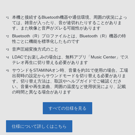
本機と接続するBluetooth機器や通信環境、周囲の状況によっ
*1
ては、雑音が入ったり、音が途切れたりすることがありま
す。また映像と音声がズレる可能性があります
Bluetooth（R）プロファイルとは、Bluetooth（R）機器の特
*2
性ごとに機能を標準化したものです
音声圧縮変換方式のこと
*3
LDACでお楽しみの場合は、無料アプリ「Music Center」でス
*4
テレオ再生に切り替える必要があります
サウンドをSTAMINAオン時、音量を約31で使用の場合。工場
*5
出荷時の設定からサウンドモードを切り替える必要がありま
す。切り替え方法は、取説やヘルプガイドでご確認くださ
い。音量や再生楽曲、周囲の温度など使用状況により、記載
の時間と異なる場合があります
すべての仕様を見る
仕様について詳しくはこちら