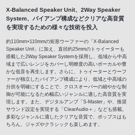
X-Balanced Speaker Unit、2Way Speaker
System、バイアンプ構成などクリアな高音質
を実現するための様々な技術を投入
約110mm×110mmの矩形ウーファーの「X-Balanced
Speaker Unit」に加え、直径約25mmのトゥイーターも
搭載した2Way Speaker Systemを採用し、低域から中高
域まで広いレンジをカバーし明瞭度の高いボーカルや豊
かな低音を再生します。さらに、トゥイーターとウーフ
ァーが独立したバイアンプ構成により、低域と中高域の
分担を明確にすることで、クロスオーバーの細やかな制
御が可能になるため幅広いジャンルに適した高音質を実
現します。また、デジタルアンプ「S-Master」や、推奨
サウンド設定を実現する「ClearAudio＋」なども搭載。
多彩なジャンルに適したクリアな音質で、ポップスはも
ちろん、ジャズやクラシックも楽しめます。