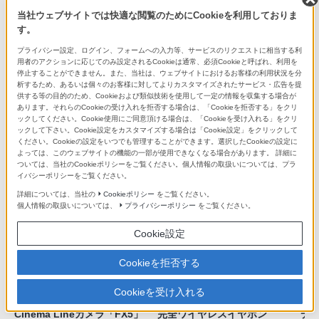
当社ウェブサイトでは快適な閲覧のためにCookieを利用しておりま
す。
プライバシー設定、ログイン、フォームへの入力等、サービスのリクエストに相当する利
用者のアクションに応じてのみ設定されるCookieは通常、必須Cookieと呼ばれ、利用を
停止することができません。また、当社は、ウェブサイトにおけるお客様の利用状況を分
Xperia 1 VIII SIMフリー XQ-
完全ワイヤレスイヤホン
VL
析するため、あるいは個々のお客様に対してよりカスタマイズされたサービス・広告を提
GE44-1 ブラック
「WF-1000XM6」ブラック
ッ
供する等の目的のため、Cookieおよび類似技術を使用して一定の情報を収集する場合が
XQ-GE44-1/B
WF-1000XM6/B
ZV-
あります。それらのCookieの受け入れを拒否する場合は、「Cookieを拒否する」をクリ
ックしてください。Cookie使用にご同意頂ける場合は、「Cookieを受け入れる」をクリ
ックして下さい。Cookie設定をカスタマイズする場合は「Cookie設定」をクリックして
ください。Cookieの設定をいつでも管理することができます。選択したCookieの設定に
よっては、このウェブサイトの機能の一部が使用できなくなる場合があります。 詳細に
ついては、当社のCookieポリシーをご覧ください。個人情報の取扱いについては、プラ
最近チェックした商品
イバシーポリシーをご覧ください。
詳細については、当社の
Cookieポリシー
をご覧ください。
個人情報の取扱いについては、
プライバシーポリシー
をご覧ください。
Cookie設定
Cookieを拒否する
Cookieを受け入れる
Cinema Lineカメラ「FX5」
完全ワイヤレスイヤホン
デジ