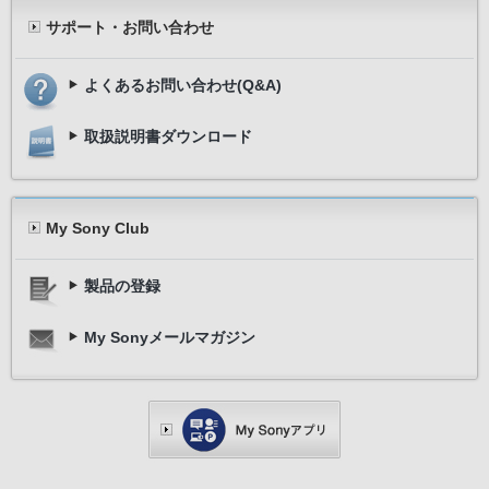
サポート・お問い合わせ
よくあるお問い合わせ(Q&A)
取扱説明書ダウンロード
My Sony Club
対応iPod/iPhoneについて
ヘッドホン／AV関連
製品の登録
ください
My Sonyメールマガジン
◎iPod, iPod classic, iPod nano, iP
Apple Inc.の商標です。
◎「Made for iPod」「Made for iPhone」
るよう設計され、アップルが定める性能基準を満
れた電子アクセサリであることを示します。アッ
規格への適合について一切の責任を負いません。本製