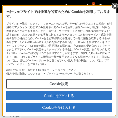
0
当社ウェブサイトでは快適な閲覧のためにCookieを利用しておりま
す。
アクティブスピーカー/ネックスピーカー
プライバシー設定、ログイン、フォームへの入力等、サービスのリクエストに相当する利
用者のアクションに応じてのみ設定されるCookieは通常、必須Cookieと呼ばれ、利用を
停止することができません。また、当社は、ウェブサイトにおけるお客様の利用状況を分
析するため、あるいは個々のお客様に対してよりカスタマイズされたサービス・広告を提
SRS-GCS10IP
供する等の目的のため、Cookieおよび類似技術を使用して一定の情報を収集する場合が
あります。それらのCookieの受け入れを拒否する場合は、「Cookieを拒否する」をクリ
ックしてください。Cookie使用にご同意頂ける場合は、「Cookieを受け入れる」をクリ
ックして下さい。Cookie設定をカスタマイズする場合は「Cookie設定」をクリックして
ください。Cookieの設定をいつでも管理することができます。選択したCookieの設定に
よっては、このウェブサイトの機能の一部が使用できなくなる場合があります。 詳細に
ついては、当社のCookieポリシーをご覧ください。個人情報の取扱いについては、プラ
イバシーポリシーをご覧ください。
詳細については、当社の
Cookieポリシー
をご覧ください。
個人情報の取扱いについては、
プライバシーポリシー
をご覧ください。
デスクトップやベッドサイドに置けるコンパクトデザイン。ラジオ
も楽しめる高音質スピーカー
Cookie設定
iPod/iPhone用 ドックスピーカー
Cookieを拒否する
SRS-GCS10IP
生産完了
Cookieを受け入れる
オープン価格