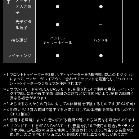
オーディ
子
オ入力端
●
●
子
光デジタ
●
ー
ル端子
ハンドル
持ち運び
ハンドル
キャリーホイール
ライティング
●
●
＊1 フロントトゥイーターを3基、リアトゥイーターを2基搭載。製品のポジション
によって、センサーがレイアウトに合わせてサウンドを最適化し、3つのフロ
ントトゥイーターのうち 2つが使用されます
＊2 サウンドモードをMEGA BASSモード、音量を約14で使用の場合。ライティン
グオフ時。音量や再生楽曲、周囲の温度など使用状況により、記載の時間と
異なる場合があります
＊3 あらゆる方向からの飛沫に対して本体機能を保護するものです（IPX4相当）
＊4 鉛直から15度の範囲で落下する水滴に対して本体機能を保護するものです
（IPX2相当）
＊5 使用する環境によって、音の広がる範囲や聴こえ方は異なる場合があります
＊6 サウンドモードをMEGA BASSモード、音量を約18で使用の場合。ライティン
グオフ時。当社規定の音源を使用して測定されています。再生する音量や楽
曲、周囲の温度や使用状況により、記載の時間と異なる場合があります