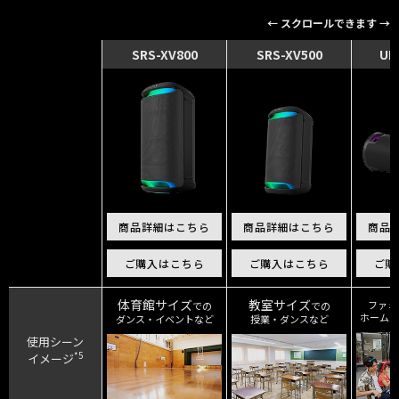
← スクロールできます →
SRS-XV800
SRS-XV500
ULT
商品詳細はこちら
商品詳細はこちら
商品
ご購入はこちら
ご購入はこちら
ご購
体育館サイズ
教室サイズ
ファミ
での
での
ホームパ
ダンス・イベントなど
授業・ダンスなど
使用シーン
*5
イメージ