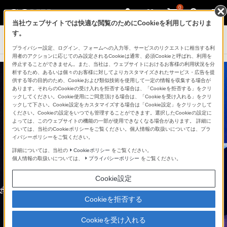
0
当社ウェブサイトでは快適な閲覧のためにCookieを利用しておりま
す。
アクティブスピーカー/ネックスピーカー
プライバシー設定、ログイン、フォームへの入力等、サービスのリクエストに相当する利
用者のアクションに応じてのみ設定されるCookieは通常、必須Cookieと呼ばれ、利用を
停止することができません。また、当社は、ウェブサイトにおけるお客様の利用状況を分
析するため、あるいは個々のお客様に対してよりカスタマイズされたサービス・広告を提
供する等の目的のため、Cookieおよび類似技術を使用して一定の情報を収集する場合が
あります。それらのCookieの受け入れを拒否する場合は、「Cookieを拒否する」をクリ
ックしてください。Cookie使用にご同意頂ける場合は、「Cookieを受け入れる」をクリ
ックして下さい。Cookie設定をカスタマイズする場合は「Cookie設定」をクリックして
ください。Cookieの設定をいつでも管理することができます。選択したCookieの設定に
よっては、このウェブサイトの機能の一部が使用できなくなる場合があります。 詳細に
ついては、当社のCookieポリシーをご覧ください。個人情報の取扱いについては、プラ
イバシーポリシーをご覧ください。
詳細については、当社の
Cookieポリシー
をご覧ください。
個人情報の取扱いについては、
プライバシーポリシー
をご覧ください。
Cookie設定
Cookieを拒否する
Cookieを受け入れる