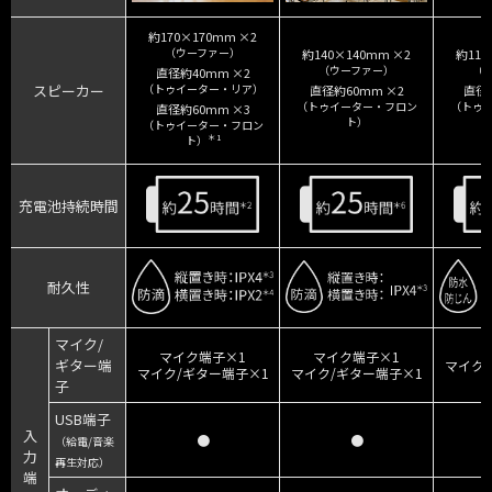
約170×170mm ×2
（ウーファー）
約140×140mm ×2
約114
（ウーファー）
（
直径約40mm ×2
スピーカー
（トゥイーター・リア）
直径約60mm ×2
直径約
（トゥイーター・フロン
（トゥ
直径約60mm ×3
ト）
（トゥイーター・フロン
＊1
ト）
充電池持続時間
耐久性
マイク/
マイク端子×1
マイク端子×1
ギター端
マイク
マイク/ギター端子×1
マイク/ギター端子×1
子
USB端子
入
●
●
（給電/音楽
力
再生対応）
端