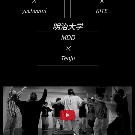
×
×
yacheemi
KITE
明治大学
MDD
×
Tenju