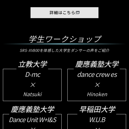
詳細はこちら
学生ワークショップ
SRS-XV800を体感した大学生ダンサーの声をご紹介
立教大学
慶應義塾大学
D-mc
dance crew es
×
×
Natsuki
Hinoken
慶應義塾大学
早稲田大学
W.U.B
Dance Unit W+I&S