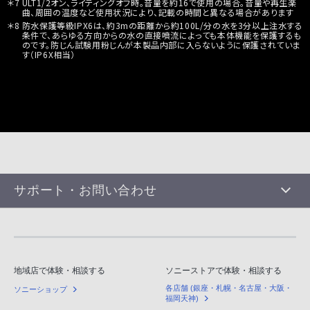
＊7 ULT1/2オン、ライティングオフ時。音量を約16で使用の場合。音量や再生楽
曲、周囲の温度など使用状況により、記載の時間と異なる場合があります
＊8 防水保護等級IPX6は、約3mの距離から約100L/分の水を3分以上注水する
条件で、あらゆる方向からの水の直接噴流によっても本体機能を保護するも
のです。防じん試験用粉じんが本製品内部に入らないように保護されていま
す（IP6X相当）
サポート・お問い合わせ
地域店で体験・相談する
ソニーストアで体験・相談する
各店舗 (銀座・札幌・名古屋・大阪・
ソニーショップ
福岡天神)