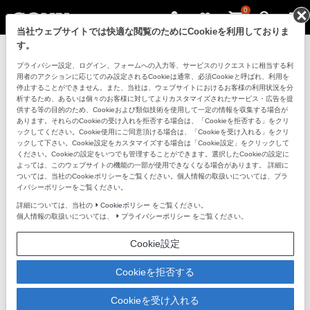
0
当社ウェブサイトでは快適な閲覧のためにCookieを利用しておりま
す。
プライバシー設定、ログイン、フォームへの入力等、サービスのリクエストに相当する利
用者のアクションに応じてのみ設定されるCookieは通常、必須Cookieと呼ばれ、利用を
停止することができません。また、当社は、ウェブサイトにおけるお客様の利用状況を分
析するため、あるいは個々のお客様に対してよりカスタマイズされたサービス・広告を提
供する等の目的のため、Cookieおよび類似技術を使用して一定の情報を収集する場合が
あります。それらのCookieの受け入れを拒否する場合は、「Cookieを拒否する」をクリ
ックしてください。Cookie使用にご同意頂ける場合は、「Cookieを受け入れる」をクリ
ックして下さい。Cookie設定をカスタマイズする場合は「Cookie設定」をクリックして
ください。Cookieの設定をいつでも管理することができます。選択したCookieの設定に
よっては、このウェブサイトの機能の一部が使用できなくなる場合があります。 詳細に
ついては、当社のCookieポリシーをご覧ください。個人情報の取扱いについては、プラ
下取サービスを申し込む
イバシーポリシーをご覧ください。
詳細については、当社の
Cookieポリシー
をご覧ください。
個人情報の取扱いについては、
プライバシーポリシー
をご覧ください。
Cookie設定
ソニーストア 下取サービスとは
ソニーの直営店「ソニーストア」の下取サービスは、専門スタッ
Cookieを拒否する
フが査定。高額買取、無料査定のほか、ご希望に合わせて店頭下
取かオンライン買取をお選びいただけます。他社商品の買取も承
Cookieを受け入れる
ります。下取サービスを使って、新しいスピーカーにおトクに買