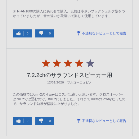
STR-AN1000の購入にあわせて購入。以前は小さいブックシェルフ型をつ
かっていましたが、音の違いが段違いで楽しく使用しています。
不適切なレビューとして報告
0
0
7.2.2chのサラウンドスピーカー用
12/01/2026
ブルゴーニュピノ
この価格で13cm×2の４wayはコスパは高いと思います。クロスオーバー
は70Hzでは歪むので、80Hzにしました。それまで10cmの２wayだったの
で、サラウンド効果が格段に上がりました。
不適切なレビューとして報告
0
0