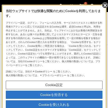
0
当社ウェブサイトでは快適な閲覧のためにCookieを利用しておりま
コンポーネントオーディオ
す。
プライバシー設定、ログイン、フォームへの入力等、サービスのリクエストに相当する利
3ウェイ・スピーカーシステム
用者のアクションに応じてのみ設定されるCookieは通常、必須Cookieと呼ばれ、利用を
SS-CS3M2
停止することができません。また、当社は、ウェブサイトにおけるお客様の利用状況を分
析するため、あるいは個々のお客様に対してよりカスタマイズされたサービス・広告を提
供する等の目的のため、Cookieおよび類似技術を使用して一定の情報を収集する場合が
新発売
NEW
あります。それらのCookieの受け入れを拒否する場合は、「Cookieを拒否する」をクリ
ックしてください。Cookie使用にご同意頂ける場合は、「Cookieを受け入れる」をクリ
ックして下さい。Cookie設定をカスタマイズする場合は「Cookie設定」をクリックして
ください。Cookieの設定をいつでも管理することができます。選択したCookieの設定に
よっては、このウェブサイトの機能の一部が使用できなくなる場合があります。 詳細に
オーナーレビュー
ついては、当社のCookieポリシーをご覧ください。個人情報の取扱いについては、プラ
イバシーポリシーをご覧ください。
詳細については、当社の
Cookieポリシー
をご覧ください。
並び替え:
個人情報の取扱いについては、
プライバシーポリシー
をご覧ください。
Cookie設定
2
件のレビュー
Cookieを拒否する
Cookieを受け入れる