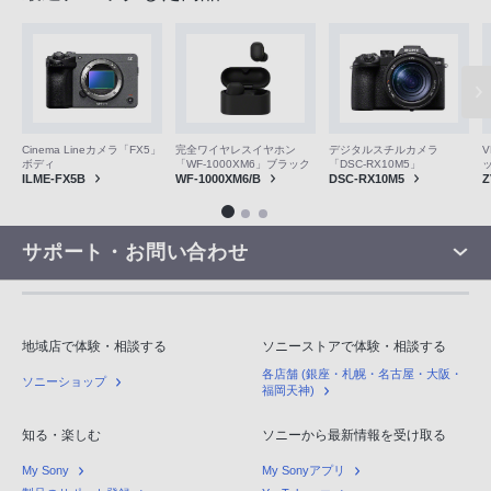
V
Cinema Lineカメラ「FX5」
完全ワイヤレスイヤホン
デジタルスチルカメラ
ボディ
「WF-1000XM6」ブラック
「DSC-RX10M5」
Z
ILME-FX5B
WF-1000XM6/B
DSC-RX10M5
サポート・お問い合わせ
地域店で体験・相談する
ソニーストアで体験・相談する
各店舗 (銀座・札幌・名古屋・大阪・
ソニーショップ
福岡天神)
知る・楽しむ
ソニーから最新情報を受け取る
My Sony
My Sonyアプリ