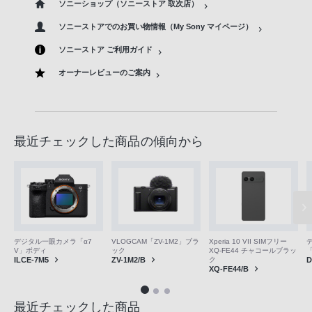
ソニーショップ（ソニーストア 取次店）
ソニーストアでのお買い物情報（My Sony マイページ）
ソニーストア ご利用ガイド
オーナーレビューのご案内
最近チェックした商品の傾向から
VLOGCAM「ZV-1M2」ブラ
デジタル一眼カメラ「α7
Xperia 10 VII SIMフリー
ック
V」ボディ
XQ-FE44 チャコールブラッ
「
ZV-1M2/B
ILCE-7M5
ク
D
XQ-FE44/B
最近チェックした商品