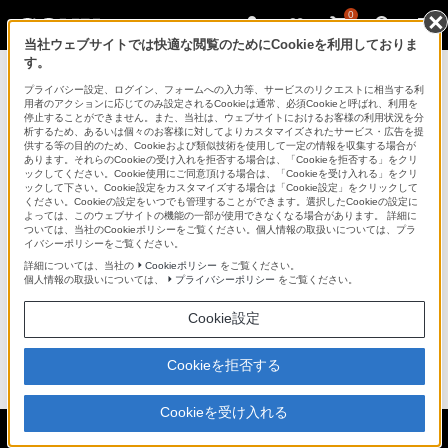
0
当社ウェブサイトでは快適な閲覧のためにCookieを利用しておりま
す。
プライバシー設定、ログイン、フォームへの入力等、サービスのリクエストに相当する利
掲載終了のお知らせ
用者のアクションに応じてのみ設定されるCookieは通常、必須Cookieと呼ばれ、利用を
停止することができません。また、当社は、ウェブサイトにおけるお客様の利用状況を分
析するため、あるいは個々のお客様に対してよりカスタマイズされたサービス・広告を提
供する等の目的のため、Cookieおよび類似技術を使用して一定の情報を収集する場合が
あります。それらのCookieの受け入れを拒否する場合は、「Cookieを拒否する」をクリ
スピーカーシステム“Sountina”「NSA-PF1」は、
ックしてください。Cookie使用にご同意頂ける場合は、「Cookieを受け入れる」をクリ
2012年07月25日をもって掲載を終了しました。
ックして下さい。Cookie設定をカスタマイズする場合は「Cookie設定」をクリックして
ください。Cookieの設定をいつでも管理することができます。選択したCookieの設定に
よっては、このウェブサイトの機能の一部が使用できなくなる場合があります。 詳細に
商品に関するお問い合わせ等は「
統合サポート・お問
ついては、当社のCookieポリシーをご覧ください。個人情報の取扱いについては、プラ
イバシーポリシーをご覧ください。
い合わせ
」をご確認下さい。
詳細については、当社の
Cookieポリシー
をご覧ください。
個人情報の取扱いについては、
プライバシーポリシー
をご覧ください。
掲載中の商品につきましても、掲載を終了する場合が
ございます。
Cookie設定
予めご了承ください。
Cookieを拒否する
ページトップへ
Cookieを受け入れる