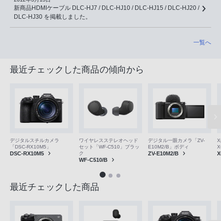
新商品HDMIケーブル DLC-HJ7 / DLC-HJ10 / DLC-HJ15 / DLC-HJ20 /
DLC-HJ30 を掲載しました。
一覧へ
最近チェックした商品の傾向から
デジタルスチルカメラ
ワイヤレスステレオヘッド
デジタル一眼カメラ「ZV-
X
「DSC-RX10M5」
セット「WF-C510」ブラッ
E10M2/B」ボディ
X
DSC-RX10M5
ク
ZV-E10M2/B
X
WF-C510/B
最近チェックした商品