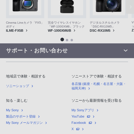
V
Cinema Lineカメラ「FX5」
完全ワイヤレスイヤホン
デジタルスチルカメラ
ボディ
「WF-1000XM6」ブラック
「DSC-RX10M5」
Z
ILME-FX5B
WF-1000XM6/B
DSC-RX10M5
サポート・お問い合わせ
地域店で体験・相談する
ソニーストアで体験・相談する
各店舗 (銀座・札幌・名古屋・大阪・
ソニーショップ
福岡天神)
知る・楽しむ
ソニーから最新情報を受け取る
My Sony
My Sonyアプリ
製品のサポート登録
YouTube
My Sony メールマガジン
Facebook
X