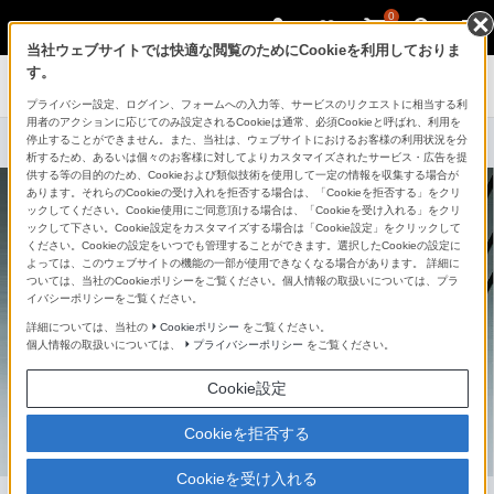
0
当社ウェブサイトでは快適な閲覧のためにCookieを利用しておりま
す。
AVケーブル
プライバシー設定、ログイン、フォームへの入力等、サービスのリクエストに相当する利
用者のアクションに応じてのみ設定されるCookieは通常、必須Cookieと呼ばれ、利用を
停止することができません。また、当社は、ウェブサイトにおけるお客様の利用状況を分
析するため、あるいは個々のお客様に対してよりカスタマイズされたサービス・広告を提
供する等の目的のため、Cookieおよび類似技術を使用して一定の情報を収集する場合が
あります。それらのCookieの受け入れを拒否する場合は、「Cookieを拒否する」をクリ
ックしてください。Cookie使用にご同意頂ける場合は、「Cookieを受け入れる」をクリ
ックして下さい。Cookie設定をカスタマイズする場合は「Cookie設定」をクリックして
ください。Cookieの設定をいつでも管理することができます。選択したCookieの設定に
よっては、このウェブサイトの機能の一部が使用できなくなる場合があります。 詳細に
ついては、当社のCookieポリシーをご覧ください。個人情報の取扱いについては、プラ
イバシーポリシーをご覧ください。
詳細については、当社の
Cookieポリシー
をご覧ください。
個人情報の取扱いについては、
プライバシーポリシー
をご覧ください。
Cookie設定
Cookieを拒否する
Cookieを受け入れる