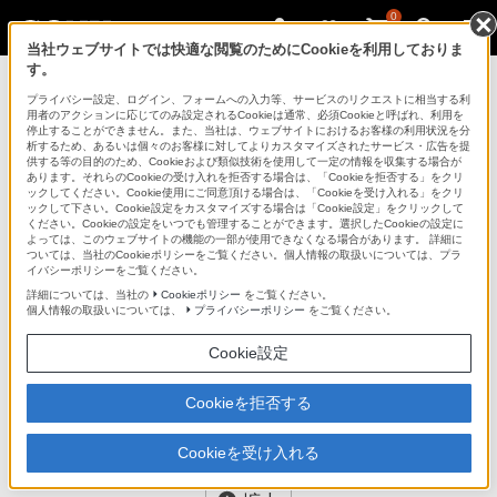
0
当社ウェブサイトでは快適な閲覧のためにCookieを利用しておりま
す。
AVケーブル
プライバシー設定、ログイン、フォームへの入力等、サービスのリクエストに相当する利
用者のアクションに応じてのみ設定されるCookieは通常、必須Cookieと呼ばれ、利用を
停止することができません。また、当社は、ウェブサイトにおけるお客様の利用状況を分
析するため、あるいは個々のお客様に対してよりカスタマイズされたサービス・広告を提
EAC-SS15SS/EAC-SS30SS
供する等の目的のため、Cookieおよび類似技術を使用して一定の情報を収集する場合が
あります。それらのCookieの受け入れを拒否する場合は、「Cookieを拒否する」をクリ
ックしてください。Cookie使用にご同意頂ける場合は、「Cookieを受け入れる」をクリ
ックして下さい。Cookie設定をカスタマイズする場合は「Cookie設定」をクリックして
アンテナケーブル
EAC-SS15SS/EAC-SS30SS
ください。Cookieの設定をいつでも管理することができます。選択したCookieの設定に
よっては、このウェブサイトの機能の一部が使用できなくなる場合があります。 詳細に
ついては、当社のCookieポリシーをご覧ください。個人情報の取扱いについては、プラ
イバシーポリシーをご覧ください。
商品の写真
詳細については、当社の
Cookieポリシー
をご覧ください。
個人情報の取扱いについては、
プライバシーポリシー
をご覧ください。
Cookie設定
Cookieを拒否する
Cookieを受け入れる