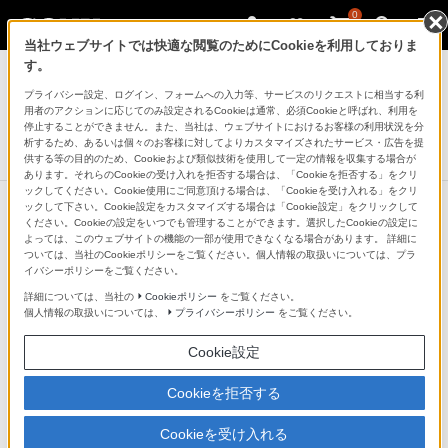
0
当社ウェブサイトでは快適な閲覧のためにCookieを利用しておりま
AVケーブル
す。
プライバシー設定、ログイン、フォームへの入力等、サービスのリクエストに相当する利
接続コード
用者のアクションに応じてのみ設定されるCookieは通常、必須Cookieと呼ばれ、利用を
RK-C210/RK-C220/RK-C230
停止することができません。また、当社は、ウェブサイトにおけるお客様の利用状況を分
析するため、あるいは個々のお客様に対してよりカスタマイズされたサービス・広告を提
生産完了
DISCONTINUED
供する等の目的のため、Cookieおよび類似技術を使用して一定の情報を収集する場合が
あります。それらのCookieの受け入れを拒否する場合は、「Cookieを拒否する」をクリ
ックしてください。Cookie使用にご同意頂ける場合は、「Cookieを受け入れる」をクリ
ックして下さい。Cookie設定をカスタマイズする場合は「Cookie設定」をクリックして
ください。Cookieの設定をいつでも管理することができます。選択したCookieの設定に
よっては、このウェブサイトの機能の一部が使用できなくなる場合があります。 詳細に
ついては、当社のCookieポリシーをご覧ください。個人情報の取扱いについては、プラ
イバシーポリシーをご覧ください。
詳細については、当社の
Cookieポリシー
をご覧ください。
個人情報の取扱いについては、
プライバシーポリシー
をご覧ください。
Cookie設定
Cookieを拒否する
Cookieを受け入れる