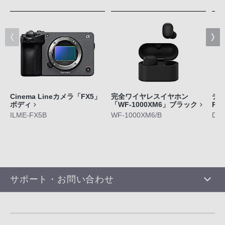
Cinema Lineカメラ「FX5」
完全ワイヤレスイヤホン
デジ
ボディ
「WF-1000XM6」ブラック
RX
ILME-FX5B
WF-1000XM6/B
DS
サポート・お問い合わせ