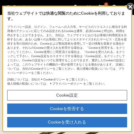
0
当社ウェブサイトでは快適な閲覧のためにCookieを利用しておりま
す。
AVケーブル
プライバシー設定、ログイン、フォームへの入力等、サービスのリクエストに相当する利
用者のアクションに応じてのみ設定されるCookieは通常、必須Cookieと呼ばれ、利用を
停止することができません。また、当社は、ウェブサイトにおけるお客様の利用状況を分
析するため、あるいは個々のお客様に対してよりカスタマイズされたサービス・広告を提
RK-C215CMS
供する等の目的のため、Cookieおよび類似技術を使用して一定の情報を収集する場合が
あります。それらのCookieの受け入れを拒否する場合は、「Cookieを拒否する」をクリ
ックしてください。Cookie使用にご同意頂ける場合は、「Cookieを受け入れる」をクリ
ックして下さい。Cookie設定をカスタマイズする場合は「Cookie設定」をクリックして
接続コード
ください。Cookieの設定をいつでも管理することができます。選択したCookieの設定に
よっては、このウェブサイトの機能の一部が使用できなくなる場合があります。 詳細に
接続コード
ついては、当社のCookieポリシーをご覧ください。個人情報の取扱いについては、プラ
RK-C215CMS
イバシーポリシーをご覧ください。
詳細については、当社の
Cookieポリシー
をご覧ください。
（1.5m）
個人情報の取扱いについては、
プライバシーポリシー
をご覧ください。
生産完了
Cookie設定
希望小売価格1,430円(税込)
Cookieを拒否する
Cookieを受け入れる