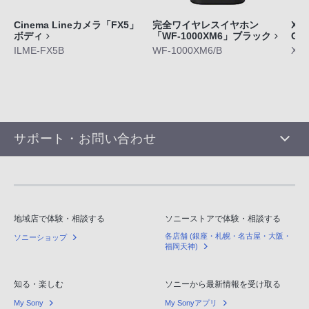
Cinema Lineカメラ「FX5」
完全ワイヤレスイヤホン
Xpe
ボディ
「WF-1000XM6」ブラック
GE
ILME-FX5B
WF-1000XM6/B
XQ-
サポート・お問い合わせ
地域店で体験・相談する
ソニーストアで体験・相談する
各店舗 (銀座・札幌・名古屋・大阪・
ソニーショップ
福岡天神)
知る・楽しむ
ソニーから最新情報を受け取る
My Sony
My Sonyアプリ