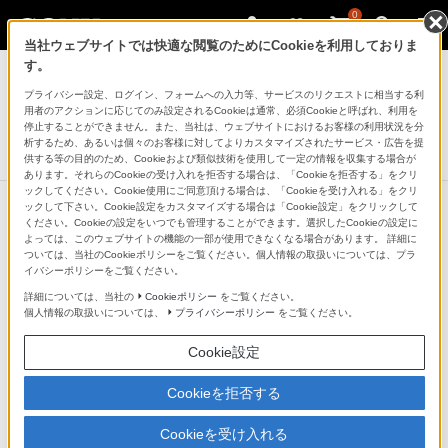
0
当社ウェブサイトでは快適な閲覧のためにCookieを利用しておりま
AVケーブル
す。
プライバシー設定、ログイン、フォームへの入力等、サービスのリクエストに相当する利
接続コード
用者のアクションに応じてのみ設定されるCookieは通常、必須Cookieと呼ばれ、利用を
RK-G128
停止することができません。また、当社は、ウェブサイトにおけるお客様の利用状況を分
析するため、あるいは個々のお客様に対してよりカスタマイズされたサービス・広告を提
生産完了
DISCONTINUED
供する等の目的のため、Cookieおよび類似技術を使用して一定の情報を収集する場合が
あります。それらのCookieの受け入れを拒否する場合は、「Cookieを拒否する」をクリ
ックしてください。Cookie使用にご同意頂ける場合は、「Cookieを受け入れる」をクリ
ックして下さい。Cookie設定をカスタマイズする場合は「Cookie設定」をクリックして
ください。Cookieの設定をいつでも管理することができます。選択したCookieの設定に
よっては、このウェブサイトの機能の一部が使用できなくなる場合があります。 詳細に
ついては、当社のCookieポリシーをご覧ください。個人情報の取扱いについては、プラ
イバシーポリシーをご覧ください。
詳細については、当社の
Cookieポリシー
をご覧ください。
個人情報の取扱いについては、
プライバシーポリシー
をご覧ください。
Cookie設定
Cookieを拒否する
Cookieを受け入れる