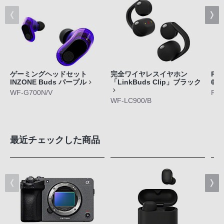
ゲーミングヘッドセット
完全ワイヤレスイヤホン
RE
INZONE Buds パープル
「LinkBuds Clip」ブラック
6」
WF-G700N/V
RNP
WF-LC900/B
最近チェックした商品