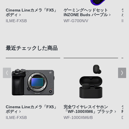
Cinema Lineカメラ「FX5」
ゲーミングヘッドセット
デジ
ボディ
INZONE Buds パープル
ボ
ILME-FX5B
WF-G700N/V
ILC
最近チェックした商品
Cinema Lineカメラ「FX5」
完全ワイヤレスイヤホン
デジ
ボディ
「WF-1000XM6」ブラック
RX
ILME-FX5B
WF-1000XM6/B
DS