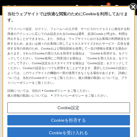
0
当社ウェブサイトでは快適な閲覧のためにCookieを利用しておりま
AVケーブル
す。
プライバシー設定、ログイン、フォームへの入力等、サービスのリクエストに相当する利
接続コード
用者のアクションに応じてのみ設定されるCookieは通常、必須Cookieと呼ばれ、利用を
RK-G81
停止することができません。また、当社は、ウェブサイトにおけるお客様の利用状況を分
析するため、あるいは個々のお客様に対してよりカスタマイズされたサービス・広告を提
生産完了
DISCONTINUED
供する等の目的のため、Cookieおよび類似技術を使用して一定の情報を収集する場合が
あります。それらのCookieの受け入れを拒否する場合は、「Cookieを拒否する」をクリ
ックしてください。Cookie使用にご同意頂ける場合は、「Cookieを受け入れる」をクリ
ックして下さい。Cookie設定をカスタマイズする場合は「Cookie設定」をクリックして
ください。Cookieの設定をいつでも管理することができます。選択したCookieの設定に
よっては、このウェブサイトの機能の一部が使用できなくなる場合があります。 詳細に
ついては、当社のCookieポリシーをご覧ください。個人情報の取扱いについては、プラ
イバシーポリシーをご覧ください。
詳細については、当社の
Cookieポリシー
をご覧ください。
個人情報の取扱いについては、
プライバシーポリシー
をご覧ください。
Cookie設定
Cookieを拒否する
Cookieを受け入れる