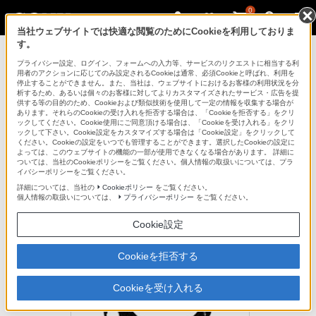
0
当社ウェブサイトでは快適な閲覧のためにCookieを利用しておりま
す。
AVケーブル
プライバシー設定、ログイン、フォームへの入力等、サービスのリクエストに相当する利
用者のアクションに応じてのみ設定されるCookieは通常、必須Cookieと呼ばれ、利用を
停止することができません。また、当社は、ウェブサイトにおけるお客様の利用状況を分
析するため、あるいは個々のお客様に対してよりカスタマイズされたサービス・広告を提
VMC-620M
供する等の目的のため、Cookieおよび類似技術を使用して一定の情報を収集する場合が
あります。それらのCookieの受け入れを拒否する場合は、「Cookieを拒否する」をクリ
ックしてください。Cookie使用にご同意頂ける場合は、「Cookieを受け入れる」をクリ
ックして下さい。Cookie設定をカスタマイズする場合は「Cookie設定」をクリックして
延長ケーブル
ください。Cookieの設定をいつでも管理することができます。選択したCookieの設定に
よっては、このウェブサイトの機能の一部が使用できなくなる場合があります。 詳細に
延長ケーブル
ついては、当社のCookieポリシーをご覧ください。個人情報の取扱いについては、プラ
VMC-620M
イバシーポリシーをご覧ください。
詳細については、当社の
Cookieポリシー
をご覧ください。
（2m）
個人情報の取扱いについては、
プライバシーポリシー
をご覧ください。
生産完了
Cookie設定
希望小売価格1,650円(税込)
Cookieを拒否する
Cookieを受け入れる