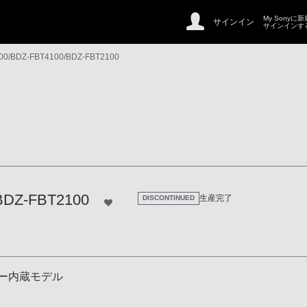
My Sonyに
サインイン
サインインす
00/BDZ-FBT4100/BDZ-FBT2100
BDZ-FBT2100
生産完了
DISCONTINUED
T2100
ー内蔵モデル