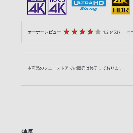
5つの星のうち
件のレ
オーナーレビュー
4.2 (451
)
オ
本商品のソニーストアでの販売は終了しております
特長