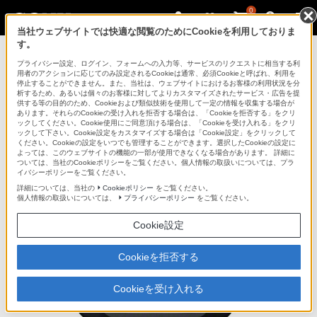
0
当社ウェブサイトでは快適な閲覧のためにCookieを利用しておりま
す。
デジタル録画双眼鏡
プライバシー設定、ログイン、フォームへの入力等、サービスのリクエストに相当する利
用者のアクションに応じてのみ設定されるCookieは通常、必須Cookieと呼ばれ、利用を
停止することができません。また、当社は、ウェブサイトにおけるお客様の利用状況を分
析するため、あるいは個々のお客様に対してよりカスタマイズされたサービス・広告を提
DEV-3
供する等の目的のため、Cookieおよび類似技術を使用して一定の情報を収集する場合が
あります。それらのCookieの受け入れを拒否する場合は、「Cookieを拒否する」をクリ
ックしてください。Cookie使用にご同意頂ける場合は、「Cookieを受け入れる」をクリ
ックして下さい。Cookie設定をカスタマイズする場合は「Cookie設定」をクリックして
デジタル録画双眼鏡
DEV-3
ください。Cookieの設定をいつでも管理することができます。選択したCookieの設定に
よっては、このウェブサイトの機能の一部が使用できなくなる場合があります。 詳細に
ついては、当社のCookieポリシーをご覧ください。個人情報の取扱いについては、プラ
イバシーポリシーをご覧ください。
各部名称
詳細については、当社の
Cookieポリシー
をご覧ください。
個人情報の取扱いについては、
プライバシーポリシー
をご覧ください。
Cookie設定
Cookieを拒否する
Cookieを受け入れる