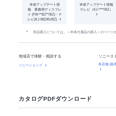
本体アップデート情
本体アップデート情報
報 業務用ディスプレ
テレビ（KJ-****/BZ）
イ (FW-**BZ**/BZ)・テ
レビ(KJ-98Z9G/BZ)
*
部品購入については、＜本体付属品の購入＞のページ
地域店で体験・相談する
ソニース
各店舗 (
ソニーショップ
カタログPDFダウンロード