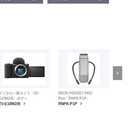
デジタル一眼カメラ「ZV-
REON POCKET PRO
デジタル
E10M2/B」ボディ
Plus「RNPK-P1P」
(B)ボ
ZV-E10M2/B
RNPK-P1P
ILCE-