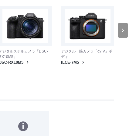
デジタルスチルカメラ「DSC-
デジタル一眼カメラ「α7 V」ボ
ワイヤ
RX10M5」
ディ
1000
DSC-RX10M5
ILCE-7M5
WH-10