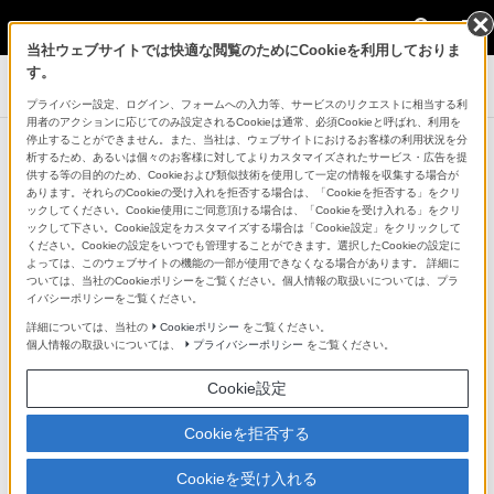
法人のお客様
当社ウェブサイトでは快適な閲覧のためにCookieを利用しておりま
業務用ディスプレイ・テレビ[法人向け] ブラ
す。
ビア
プライバシー設定、ログイン、フォームへの入力等、サービスのリクエストに相当する利
用者のアクションに応じてのみ設定されるCookieは通常、必須Cookieと呼ばれ、利用を
商品一覧
停止することができません。また、当社は、ウェブサイトにおけるお客様の利用状況を分
析するため、あるいは個々のお客様に対してよりカスタマイズされたサービス・広告を提
供する等の目的のため、Cookieおよび類似技術を使用して一定の情報を収集する場合が
あります。それらのCookieの受け入れを拒否する場合は、「Cookieを拒否する」をクリ
ックしてください。Cookie使用にご同意頂ける場合は、「Cookieを受け入れる」をクリ
ックして下さい。Cookie設定をカスタマイズする場合は「Cookie設定」をクリックして
ください。Cookieの設定をいつでも管理することができます。選択したCookieの設定に
よっては、このウェブサイトの機能の一部が使用できなくなる場合があります。 詳細に
ついては、当社のCookieポリシーをご覧ください。個人情報の取扱いについては、プラ
イバシーポリシーをご覧ください。
詳細については、当社の
Cookieポリシー
をご覧ください。
個人情報の取扱いについては、
プライバシーポリシー
をご覧ください。
Cookie設定
詳細はこちら
Cookieを拒否する
Cookieを受け入れる
パッケージモデルの詳細はこちら