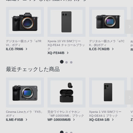
デジタル一眼カメラ「α7C
デジタル一眼カメラ「α7R
Xperia 10 VII SIMフリー
R
II」(B)ボディ
VI」ボディ
XQ-FE44 チャコールブラッ
P
ILCE-7CM2/B
ILCE-7RM6
ク
R
XQ-FE44/B
最近チェックした商品
V
Cinema Lineカメラ「FX5」
完全ワイヤレスイヤホン
Xperia 1 VIII SIMフリー
ボディ
「WF-1000XM6」ブラック
XQ-GE44-1 ブラック
Z
ILME-FX5B
WF-1000XM6/B
XQ-GE44-1/B