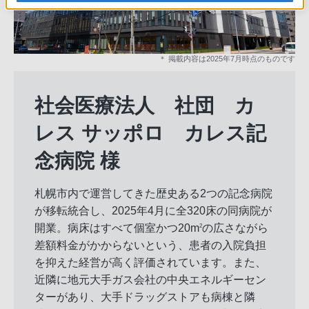
＊ 掲載内容は2025年7月時点のものです
社会医療法人 社団 カ
レス サッポロ カレス記
念病院 様
札幌市内で運営してきた歴史ある2つの記念病院
が移転統合し、2025年4月に全320床の同病院が
開業。病床はすべて個室かつ20m
の広さながら
2
差額料金がかからないという、患者の入院負担
を抑えた経営が高く評価されています。また、
近隣に地元大手ガス会社の中央エネルギーセン
ターがあり、大手ドラッグストアも病棟と隣