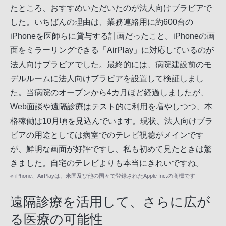
たところ、おすすめいただいたのが法人向けブラビアで
した。いちばんの理由は、業務連絡用に約600台の
iPhoneを医師らに貸与する計画だったこと。iPhoneの画
面をミラーリングできる「AirPlay」に対応しているのが
法人向けブラビアでした。最終的には、病院建設前のモ
デルルームに法人向けブラビアを設置して検証しまし
た。当病院のオープンから4カ月ほど経過しましたが、
Web面談や遠隔診療はテスト的に利用を増やしつつ、本
格稼働は10月頃を見込んでいます。現状、法人向けブラ
ビアの用途としては病室でのテレビ視聴がメインです
が、鮮明な画面が好評ですし、私も初めて見たときは驚
きました。自宅のテレビよりも本当にきれいですね。
※ iPhone、AirPlayは、米国及び他の国々で登録されたApple Inc.の商標です
遠隔診療を活用して、さらに広が
る医療の可能性