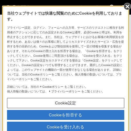
法人のお客様
当社ウェブサイトでは快適な閲覧のためにCookieを利用しておりま
す。
業務用ディスプレイ・テレビ[法人向け] ブラビア
プライバシー設定、ログイン、フォームへの入力等、サービスのリクエストに相当する利
用者のアクションに応じてのみ設定されるCookieは通常、必須Cookieと呼ばれ、利用を
停止することができません。また、当社は、ウェブサイトにおけるお客様の利用状況を分
導入事例
析するため、あるいは個々のお客様に対してよりカスタマイズされたサービス・広告を提
供する等の目的のため、Cookieおよび類似技術を使用して一定の情報を収集する場合が
あります。それらのCookieの受け入れを拒否する場合は、「Cookieを拒否する」をクリ
遠隔診療の可能性を広げる法人向け
ックしてください。Cookie使用にご同意頂ける場合は、「Cookieを受け入れる」をクリ
ックして下さい。Cookie設定をカスタマイズする場合は「Cookie設定」をクリックして
ブラビア
ください。Cookieの設定をいつでも管理することができます。選択したCookieの設定に
よっては、このウェブサイトの機能の一部が使用できなくなる場合があります。 詳細に
地域に期待され誕生した大型病院に
ついては、当社のCookieポリシーをご覧ください。個人情報の取扱いについては、プラ
イバシーポリシーをご覧ください。
合計295台を導入
詳細については、当社の
Cookieポリシー
をご覧ください。
個人情報の取扱いについては、
プライバシーポリシー
をご覧ください。
Cookie設定
Cookieを拒否する
Cookieを受け入れる