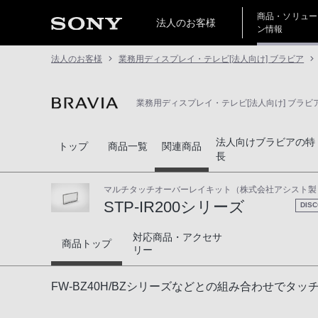
商品・ソリュー
法人のお客様
ン情報
法人のお客様
業務用ディスプレイ・テレビ[法人向け] ブラビア
業務用ディスプレイ・テレビ[法人向け] ブラビ
法人向けブラビアの特
トップ
商品一覧
関連商品
長
マルチタッチオーバーレイキット（株式会社アシスト製
STP-IR200シリーズ
DIS
対応商品・アクセサ
STP-IR200シリーズ
商品トップ
リー
FW-BZ40H/BZシリーズなどとの組み合わせでタ