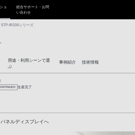
ショ
総合サポート・お問
い合わせ
STP-IR200シリーズ
ア
用途・利用シーンで選
事例紹介
技術情報
ぶ
）
生産完了
CONTINUED
ッチパネルディスプレイへ