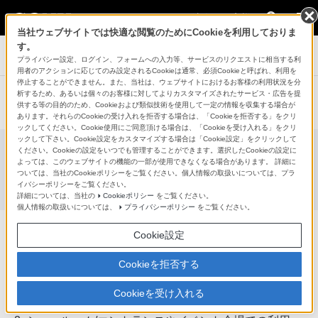
法人のお客様
当社ウェブサイトでは快適な閲覧のためにCookieを利用しておりま
す。
業務用ディスプレイ・テレビ[法人向け] ブラビア
プライバシー設定、ログイン、フォームへの入力等、サービスのリクエストに相当する利
用者のアクションに応じてのみ設定されるCookieは通常、必須Cookieと呼ばれ、利用を
停止することができません。また、当社は、ウェブサイトにおけるお客様の利用状況を分
析するため、あるいは個々のお客様に対してよりカスタマイズされたサービス・広告を提
法人向け機能・アプリケーションへ戻る
供する等の目的のため、Cookieおよび類似技術を使用して一定の情報を収集する場合が
あります。それらのCookieの受け入れを拒否する場合は、「Cookieを拒否する」をクリ
ックしてください。Cookie使用にご同意頂ける場合は、「Cookieを受け入れる」をクリ
ックして下さい。Cookie設定をカスタマイズする場合は「Cookie設定」をクリックして
ください。Cookieの設定をいつでも管理することができます。選択したCookieの設定に
おすすめ設定
よっては、このウェブサイトの機能の一部が使用できなくなる場合があります。 詳細に
ついては、当社のCookieポリシーをご覧ください。個人情報の取扱いについては、プラ
BRAVIA Signage Free（BSF）
イバシーポリシーをご覧ください。
詳細については、当社の
Cookieポリシー
をご覧ください。
個人情報の取扱いについては、
プライバシーポリシー
をご覧ください。
Cookie設定
スタンドアロン型サイネージを手間なくすぐに運用開始
Cookieを拒否する
Cookieを受け入れる
1. 店舗/店頭のサイネージ利用