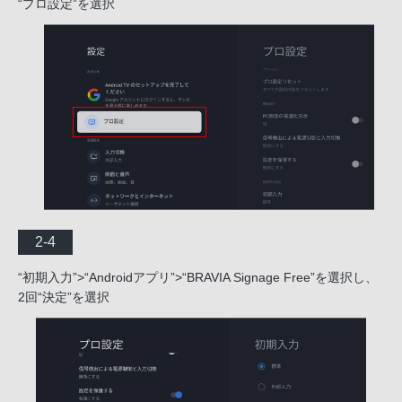
“プロ設定”を選択
2-4
“初期入力”>“Androidアプリ”>“BRAVIA Signage Free”を選択し、
2回“決定”を選択