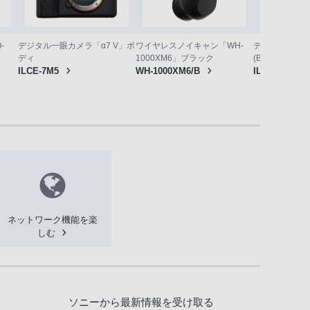
デジタル一眼カメ
-
デジタル一眼カメラ「α7 V」ボ
ワイヤレスノイキャン「WH-
(B)ボディ
ディ
1000XM6」ブラック
ILCE-7CM2/
ILCE-7M5
WH-1000XM6/B
ネットワーク機能を楽
しむ
ソニーから最新情報を受け取る