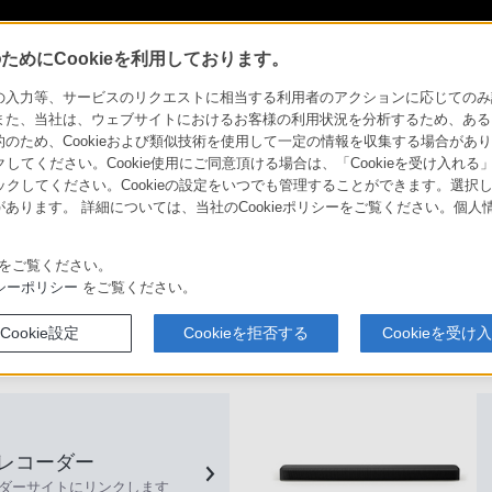
めにCookieを利用しております。
力等、サービスのリクエストに相当する利用者のアクションに応じてのみ設定され
製品のアクセシ
また、当社は、ウェブサイトにおけるお客様の利用状況を分析するため、ある
ため、Cookieおよび類似技術を使用して一定の情報を収集する場合がありま
クしてください。Cookie使用にご同意頂ける場合は、「Cookieを受け入れる
ソニーストアお買
び方
サウンドバー
リックしてください。Cookieの設定をいつでも管理することができます。選択し
い物情報
あります。 詳細については、当社のCookieポリシーをご覧ください。個
をご覧ください。
シーポリシー
をご覧ください。
Cookie設定
Cookieを拒否する
Cookieを受け
レコーダー
ーダーサイトにリンクします