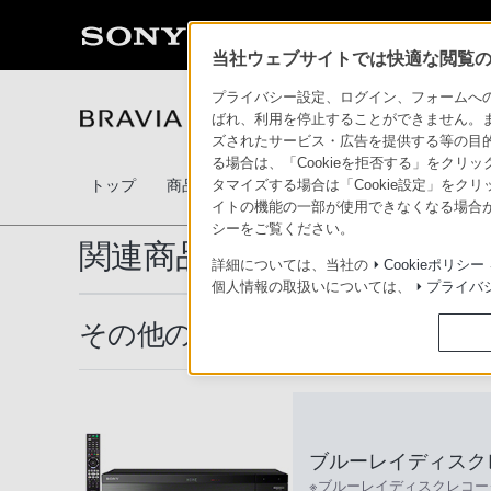
当社ウェブサイトでは快適な閲覧のた
プライバシー設定、ログイン、フォームへの入
テレビ ブラビア
ばれ、利用を停止することができません。
ズされたサービス・広告を提供する等の目的の
る場合は、「Cookieを拒否する」をクリッ
トップ
商品一覧
関連商品
比較表
テレビの選
タマイズする場合は「Cookie設定」をク
イトの機能の一部が使用できなくなる場合が
シーをご覧ください。
関連商品
詳細については、当社の
Cookieポリシー
個人情報の取扱いについては、
プライバ
その他の関連カテゴリー
ブルーレイディスク
※ブルーレイディスクレコ