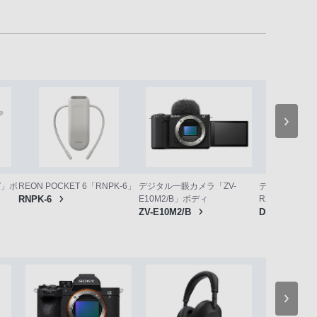
V」ボ
デジタル一眼カメラ「ZV-
デジタルスチル
REON POCKET 6「RNPK-6」
E10M2/B」ボディ
RX10M5」
RNPK-6
ZV-E10M2/B
DSC-RX10M