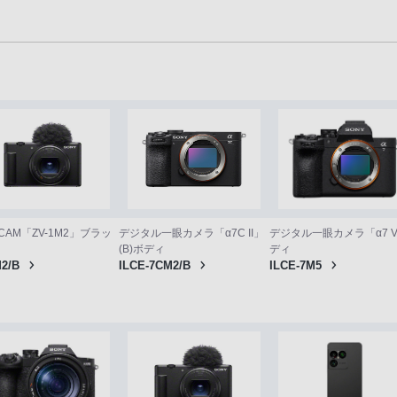
CAM「ZV-1M2」ブラッ
デジタル一眼カメラ「α7C II」
デジタル一眼カメラ「α7 
(B)ボディ
ディ
M2/B
ILCE-7CM2/B
ILCE-7M5