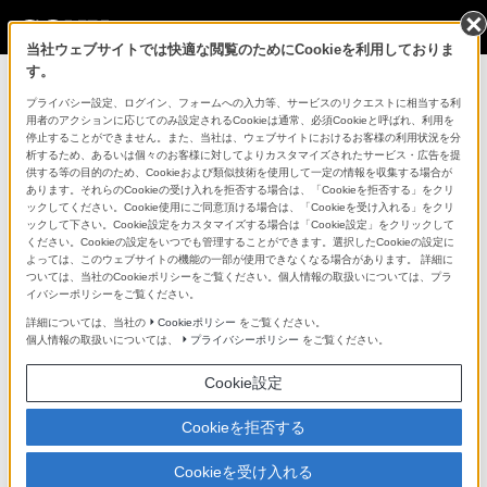
当社ウェブサイトでは快適な閲覧のためにCookieを利用しておりま
す。
プライバシー設定、ログイン、フォームへの入力等、サービスのリクエストに相当する利
４Ｋ放送、４Ｋ配信について
用者のアクションに応じてのみ設定されるCookieは通常、必須Cookieと呼ばれ、利用を
閉じる
停止することができません。また、当社は、ウェブサイトにおけるお客様の利用状況を分
析するため、あるいは個々のお客様に対してよりカスタマイズされたサービス・広告を提
供する等の目的のため、Cookieおよび類似技術を使用して一定の情報を収集する場合が
＊2 本機で、「4K試験放送」、4K専門チャンネルを含む「スカパー! プレミアムサ
あります。それらのCookieの受け入れを拒否する場合は、「Cookieを拒否する」をクリ
ービス」、「スカパー! プレミアムサービス光」を視聴するためには、スカパー! プ
ックしてください。Cookie使用にご同意頂ける場合は、「Cookieを受け入れる」をクリ
レミアムサービス対応のアンテナ（別売。「スカパー! プレミアムサービス光」は
ックして下さい。Cookie設定をカスタマイズする場合は「Cookie設定」をクリックして
不要です）、スカパー! ICカード（本機非同梱。スカパー! カスタマーセンターへお
ください。Cookieの設定をいつでも管理することができます。選択したCookieの設定に
申し込み後、送付されます）が必要です。また、「スカパー! プレミアムサービ
よっては、このウェブサイトの機能の一部が使用できなくなる場合があります。 詳細に
ス」のペイ・パー・ビュー、「スカパー! プレミアムサービス光」、「Netflix」、
ついては、当社のCookieポリシーをご覧ください。個人情報の取扱いについては、プラ
「ひかりＴＶ ４Ｋ」ビデオオンデマンド配信、「4Kアクトビラ」、
イバシーポリシーをご覧ください。
「YouTube™」を視聴するためには、インターネット接続が必要です。なお、「ス
カパー! プレミアムサービス光」「ひかりＴＶ 4K」のご利用には、NTT東日本、
詳細については、当社の
Cookieポリシー
をご覧ください。
NTT西日本または光コラボレーション事業者が提供する光回線が必要です。なお、
個人情報の取扱いについては、
プライバシーポリシー
をご覧ください。
それぞれのサービスの視聴には、申し込みまたは別途契約が必要です。「スカパ
ー! プレミアムサービス光」、「Netflix」、「ひかりＴＶ ４Ｋ」ビデオオンデマ
ンド配信、 「4Kアクトビラ」を視聴するためには、ネットワークダウンロードも
Cookie設定
しくは放送ダウンロード等によるソフトウェアアップデートが必要な場合がありま
す。サービスは予告なく変更・停止・終了する場合があります。また、第三者が提
Cookieを拒否する
供するサービスについて、ソニーはいかなる責任も負いかねますのであらかじめご
了承ください
Cookieを受け入れる