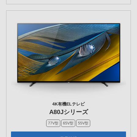
4K有機ELテレビ
A80Jシリーズ
77V型
65V型
55V型