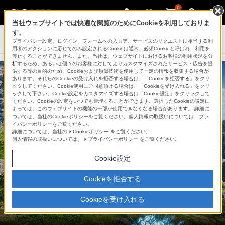
0
当社ウェブサイトでは快適な閲覧のためにCookieを利用しておりま
す。
テレビ ブラビア
プライバシー設定、ログイン、フォームへの入力等、サービスのリクエストに相当する利
用者のアクションに応じてのみ設定されるCookieは通常、必須Cookieと呼ばれ、利用を
停止することができません。また、当社は、ウェブサイトにおけるお客様の利用状況を分
析するため、あるいは個々のお客様に対してよりカスタマイズされたサービス・広告を提
供する等の目的のため、Cookieおよび類似技術を使用して一定の情報を収集する場合が
あります。それらのCookieの受け入れを拒否する場合は、「Cookieを拒否する」をクリ
ックしてください。Cookie使用にご同意頂ける場合は、「Cookieを受け入れる」をクリ
ックして下さい。Cookie設定をカスタマイズする場合は「Cookie設定」をクリックして
ください。Cookieの設定をいつでも管理することができます。選択したCookieの設定に
よっては、このウェブサイトの機能の一部が使用できなくなる場合があります。 詳細に
ついては、当社のCookieポリシーをご覧ください。個人情報の取扱いについては、プラ
イバシーポリシーをご覧ください。
詳細については、当社の
Cookieポリシー
をご覧ください。
個人情報の取扱いについては、
プライバシーポリシー
をご覧ください。
Cookie設定
Cookieを拒否する
Cookieを受け入れる