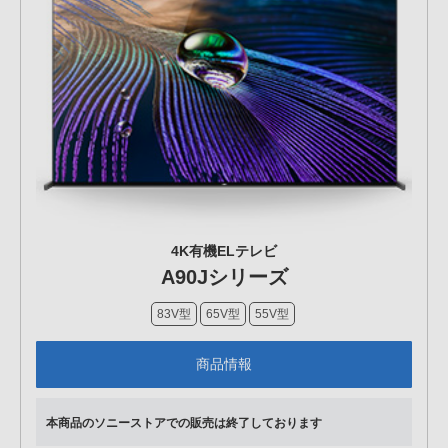
4K有機ELテレビ
A90Jシリーズ
83V型
65V型
55V型
商品情報
本商品のソニーストアでの販売は終了しております