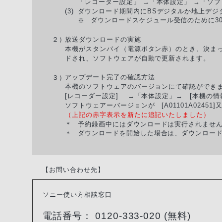
「レコーダー設定」 →「本体設定」 →「ソ
ダウンロード期間内にBSデジタルか地上デジ
(3)
ダウンロードスケジュール受信のために3
※
放送ダウンロードの実施
２）
本機がスタンバイ（電源ボタン赤）のとき、決ま
ドされ、ソフトウェアが自動で更新されます。
アップデート完了の確認方法
３）
本機のソフトウェアのバージョンにて確認ができ
[レコーダー設定] →「本体設定」→ [本機の
ソフトウェアーバージョンが [A01101A02451]
（上記の赤字表示を新たに追記いたしました）
予約録画中にはダウンロードは実行されませ
＊
ダウンロードを開始した場合は、ダウンロー
＊
【お問い合わせ先】
ソニー使い方相談窓口
電話番号： 0120-333-020 (無料)