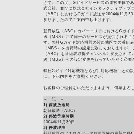
さて、この度、Gガイドサービスの運営主体で
式会社、並びに株式会社インタラクティブ・プ
（ABC）におけるGガイド放送が2004年11月
参りましたのでご案内申し上げます。
朝日放送（ABC）カバーエリアにおけるGガイ
送（MBS）にて同一のサービスが提供されるこ
す。弊社Gガイド対応機器の関西地区での番組
（MBS）を出荷時の設定に致しておりますが、
（ABC）を番組表取得チャンネルに変更されて
送（MBS）への設定変更を行っていただく必要
弊社Gガイド対応機種ならびに対応機種ごとの
は、下記内容をご参照ください。
お客様のご理解をいただけますよう、何卒よろ
－ 記 －
1) 停波放送局
朝日放送（ABC）
2) 停波予定時期
2004年11月30日
3) 停波理由
朝日放送のアナログデータ放送設備の更新に伴