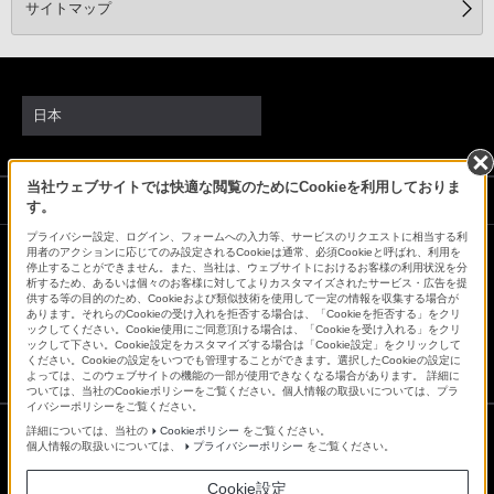
サイトマップ
日本
当社ウェブサイトでは快適な閲覧のためにCookieを利用しておりま
ソニーストアでのお買い物にあたって
す。
プライバシー設定、ログイン、フォームへの入力等、サービスのリクエストに相当する利
用者のアクションに応じてのみ設定されるCookieは通常、必須Cookieと呼ばれ、利用を
停止することができません。また、当社は、ウェブサイトにおけるお客様の利用状況を分
会社情報
採用情報
特約店のご案内
ニュースリリース
析するため、あるいは個々のお客様に対してよりカスタマイズされたサービス・広告を提
供する等の目的のため、Cookieおよび類似技術を使用して一定の情報を収集する場合が
環境情報
My Sony 利用規約
あります。それらのCookieの受け入れを拒否する場合は、「Cookieを拒否する」をクリ
ックしてください。Cookie使用にご同意頂ける場合は、「Cookieを受け入れる」をクリ
ックして下さい。Cookie設定をカスタマイズする場合は「Cookie設定」をクリックして
ください。Cookieの設定をいつでも管理することができます。選択したCookieの設定に
よっては、このウェブサイトの機能の一部が使用できなくなる場合があります。 詳細に
ついては、当社のCookieポリシーをご覧ください。個人情報の取扱いについては、プラ
イバシーポリシーをご覧ください。
詳細については、当社の
Cookieポリシー
をご覧ください。
個人情報の取扱いについては、
プライバシーポリシー
をご覧ください。
ご利用条件
プライバシーポリシー
Cookie設定