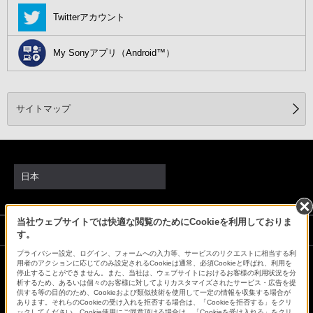
Twitterアカウント
My Sonyアプリ（Android™）
サイトマップ
日本
当社ウェブサイトでは快適な閲覧のためにCookieを利用しておりま
ソニーストアでのお買い物にあたって
す。
プライバシー設定、ログイン、フォームへの入力等、サービスのリクエストに相当する利
用者のアクションに応じてのみ設定されるCookieは通常、必須Cookieと呼ばれ、利用を
停止することができません。また、当社は、ウェブサイトにおけるお客様の利用状況を分
会社情報
採用情報
特約店のご案内
ニュースリリース
析するため、あるいは個々のお客様に対してよりカスタマイズされたサービス・広告を提
環境情報
My Sony 利用規約
供する等の目的のため、Cookieおよび類似技術を使用して一定の情報を収集する場合が
あります。それらのCookieの受け入れを拒否する場合は、「Cookieを拒否する」をクリ
ックしてください。Cookie使用にご同意頂ける場合は、「Cookieを受け入れる」をクリ