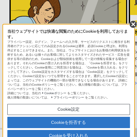
当社ウェブサイトでは快適な閲覧のためにCookieを利用しておりま
す。
プライバシー設定、ログイン、フォームへの入力等、サービスのリクエストに相当する利
用者のアクションに応じてのみ設定されるCookieは通常、必須Cookieと呼ばれ、利用を
停止することができません。また、当社は、ウェブサイトにおけるお客様の利用状況を分
析するため、あるいは個々のお客様に対してよりカスタマイズされたサービス・広告を提
供する等の目的のため、Cookieおよび類似技術を使用して一定の情報を収集する場合が
あります。それらのCookieの受け入れを拒否する場合は、「Cookieを拒否する」をクリ
さ
ックしてください。Cookie使用にご同意頂ける場合は、「Cookieを受け入れる」をクリ
ックして下さい。Cookie設定をカスタマイズする場合は「Cookie設定」をクリックして
ください。Cookieの設定をいつでも管理することができます。選択したCookieの設定に
よっては、このウェブサイトの機能の一部が使用できなくなる場合があります。 詳細に
ついては、当社のCookieポリシーをご覧ください。個人情報の取扱いについては、プラ
イバシーポリシーをご覧ください。
詳細については、当社の
Cookieポリシー
をご覧ください。
個人情報の取扱いについては、
プライバシーポリシー
をご覧ください。
Copyright 2023 Sony Marketing Inc.
Cookie設定
Cookieを拒否する
X90L
X90K
Cookieを受け入れる
アンケートの