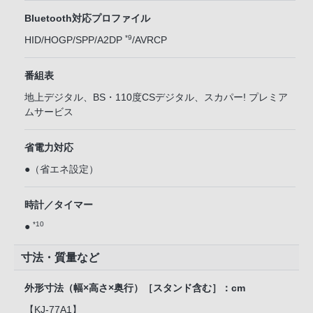
Bluetooth対応プロファイル
*9
HID/HOGP/SPP/A2DP
/AVRCP
番組表
地上デジタル、BS・110度CSデジタル、スカパー! プレミア
ムサービス
省電力対応
●（省エネ設定）
時計／タイマー
*10
●
寸法・質量など
外形寸法（幅×高さ×奥行）［スタンド含む］：cm
【KJ-77A1】