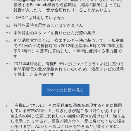
接続するBluetooth機器や通信環境、周囲の状況によっては、
雑音が入ったり、音が途切れたりすることがあります
LDACには対応していません
*9
時計を常時表示することはできません
*10
本体背面のスタンドを折りたたんだ際の奥行
*11
年間消費電力量とは、省エネルギー法に基づいて、一般家庭
*12
での1日の平均視聴時間（2012年度基準4.5時間/2026年度基
準5.1時間）を基準に算出した、一年間に使用する電力量で
す
2021年4月現在、有機ELテレビについては省エネ法に基づく
*13
年間消費電力量が定義されていないため、液晶テレビの基準
で算出した参考値です
すべての仕様を見る
「有機ELパネルは、その高精細な画像を表現するために採用
※
している材料の特性上、焼き付きが起こる可能性があります。
画面内の同じ位置に変化しない画像の表示を続けたり、繰り返
し表示したりすると、画像が焼き付き、元に戻せなくなる場合
があります。A1シリーズはこれらをできるだけ防ぐために、