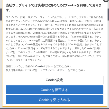
当社ウェブサイトでは快適な閲覧のためにCookieを利用しておりま
す。
サポート・お問い合わせ
プライバシー設定、ログイン、フォームへの入力等、サービスのリクエストに相当する利
用者のアクションに応じてのみ設定されるCookieは通常、必須Cookieと呼ばれ、利用を
停止することができません。また、当社は、ウェブサイトにおけるお客様の利用状況を分
析するため、あるいは個々のお客様に対してよりカスタマイズされたサービス・広告を提
供する等の目的のため、Cookieおよび類似技術を使用して一定の情報を収集する場合が
あります。それらのCookieの受け入れを拒否する場合は、「Cookieを拒否する」をクリ
ックしてください。Cookie使用にご同意頂ける場合は、「Cookieを受け入れる」をクリ
地域店で体験・相談する
ソニーストアで体験・相談する
ックして下さい。Cookie設定をカスタマイズする場合は「Cookie設定」をクリックして
ください。Cookieの設定をいつでも管理することができます。選択したCookieの設定に
各店舗 (銀座・札幌・名古屋・大阪・
ソニーショップ
よっては、このウェブサイトの機能の一部が使用できなくなる場合があります。 詳細に
福岡天神)
ついては、当社のCookieポリシーをご覧ください。個人情報の取扱いについては、プラ
イバシーポリシーをご覧ください。
知る・楽しむ
ソニーから最新情報を受け取る
詳細については、当社の
Cookieポリシー
をご覧ください。
個人情報の取扱いについては、
プライバシーポリシー
をご覧ください。
My Sony
My Sonyアプリ
製品のサポート登録
YouTube
Cookie設定
My Sony メールマガジン
Facebook
Cookieを拒否する
X
LINE
Cookieを受け入れる