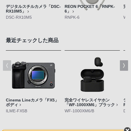
デジタルスチルカメラ「DSC-
REON POCKET 6「RNPK-
完
RX10M5」
6」
「W
DSC-RX10M5
RNPK-6
WF-
最近チェックした商品
Cinema Lineカメラ「FX5」
完全ワイヤレスイヤホン
デジ
ボディ
「WF-1000XM6」ブラック
RX
ILME-FX5B
WF-1000XM6/B
DS