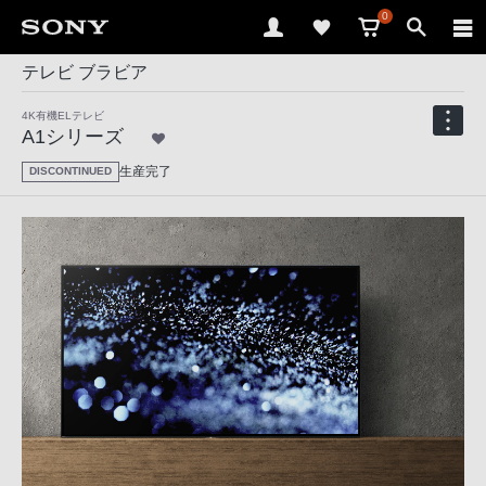
0
テレビ ブラビア
4K有機ELテレビ
A1シリーズ
生産完了
DISCONTINUED